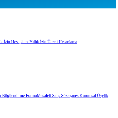
lık İzin Hesaplama
Yıllık İzin Ücreti Hesaplama
 Bilgilendirme Formu
Mesafeli Satış Sözleşmesi
Kurumsal Üyelik