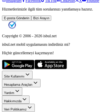
Instagram
Facebook
TikTok
LinkedIn
X
Youtube
Hizmetlerimizle ilgili tüm sorularınızı yanıtlamaya hazırız.
E-posta Gönderin
Bizi Arayın
Copyright © 2006 -
2026
isbul.net
isbul.net
mobil uygulamasını
indirdiniz mi?
Hiçbir güncellemeyi kaçırmayın!
Site Kullanımı
Hesaplama Araçları
Yardım
Hakkımızda
Veri Politikamız