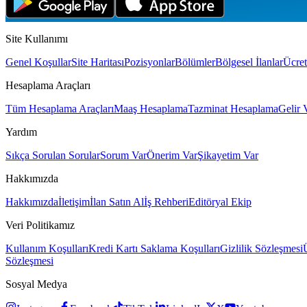
Site Kullanımı
Genel Koşullar
Site Haritası
Pozisyonlar
Bölümler
Bölgesel İlanlar
Ücret
Hesaplama Araçları
Tüm Hesaplama Araçları
Maaş Hesaplama
Tazminat Hesaplama
Gelir 
Yardım
Sıkça Sorulan Sorular
Sorum Var
Önerim Var
Şikayetim Var
Hakkımızda
Hakkımızda
İletişim
İlan Satın Al
İş Rehberi
Editöryal Ekip
Veri Politikamız
Kullanım Koşulları
Kredi Kartı Saklama Koşulları
Gizlilik Sözleşmesi
Sözleşmesi
Sosyal Medya