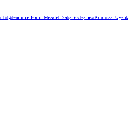
 Bilgilendirme Formu
Mesafeli Satış Sözleşmesi
Kurumsal Üyelik