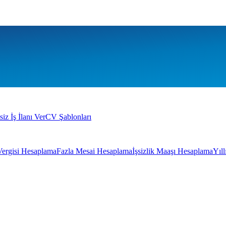
siz İş İlanı Ver
CV Şablonları
Vergisi Hesaplama
Fazla Mesai Hesaplama
İşsizlik Maaşı Hesaplama
Yıl