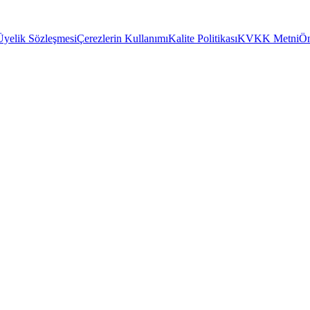
Üyelik Sözleşmesi
Çerezlerin Kullanımı
Kalite Politikası
KVKK Metni
Ön