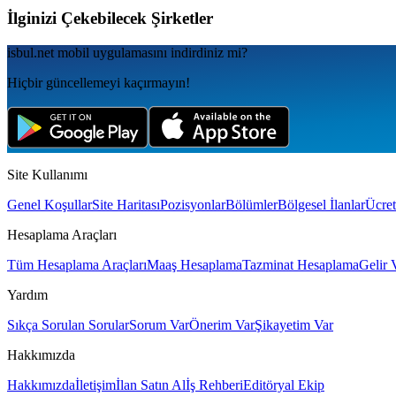
İlginizi Çekebilecek Şirketler
isbul.net
mobil uygulamаsını
indirdiniz mi?
Hiçbir güncellemeyi kaçırmayın!
Site Kullanımı
Genel Koşullar
Site Haritası
Pozisyonlar
Bölümler
Bölgesel İlanlar
Ücret
Hesaplama Araçları
Tüm Hesaplama Araçları
Maaş Hesaplama
Tazminat Hesaplama
Gelir 
Yardım
Sıkça Sorulan Sorular
Sorum Var
Önerim Var
Şikayetim Var
Hakkımızda
Hakkımızda
İletişim
İlan Satın Al
İş Rehberi
Editöryal Ekip