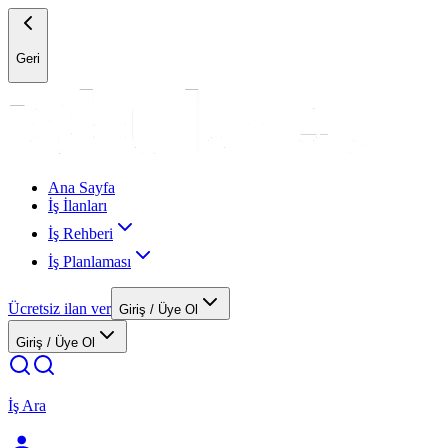
Geri
Ana Sayfa
İş İlanları
İş Rehberi
İş Planlaması
Ücretsiz ilan ver
Giriş / Üye Ol
Giriş / Üye Ol
İş Ara