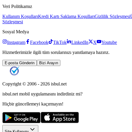
Veri Politikamız
Kullanım Koşulları
Kredi Kartı Saklama Koşulları
Gizlilik Sözleşmesi
Sözleşmesi
Sosyal Medya
Instagram
Facebook
TikTok
LinkedIn
X
Youtube
Hizmetlerimizle ilgili tüm sorularınızı yanıtlamaya hazırız.
E-posta Gönderin
Bizi Arayın
Copyright © 2006 -
2026
isbul.net
isbul.net
mobil uygulamasını
indirdiniz mi?
Hiçbir güncellemeyi kaçırmayın!
Site Kullanımı