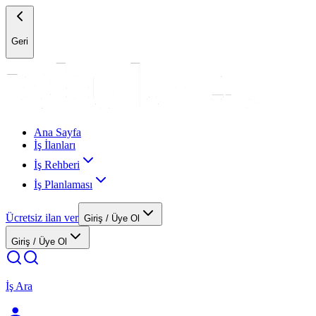
Geri
Ana Sayfa
İş İlanları
İş Rehberi
İş Planlaması
Ücretsiz ilan ver
Giriş / Üye Ol
Giriş / Üye Ol
İş Ara