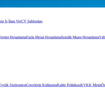
siz İş İlanı Ver
CV Şablonları
Vergisi Hesaplama
Fazla Mesai Hesaplama
İşsizlik Maaşı Hesaplama
Yıl
Üyelik Sözleşmesi
Çerezlerin Kullanımı
Kalite Politikası
KVKK Metni
Ön