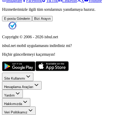
Instagram
Facebook
TikTok
LinkedIn
X
Youtube
Hizmetlerimizle ilgili tüm sorularınızı yanıtlamaya hazırız.
E-posta Gönderin
Bizi Arayın
Copyright © 2006 -
2026
isbul.net
isbul.net
mobil uygulamasını
indirdiniz mi?
Hiçbir güncellemeyi kaçırmayın!
Site Kullanımı
Hesaplama Araçları
Yardım
Hakkımızda
Veri Politikamız