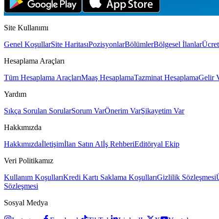
Site Kullanımı
Genel Koşullar
Site Haritası
Pozisyonlar
Bölümler
Bölgesel İlanlar
Ücret
Hesaplama Araçları
Tüm Hesaplama Araçları
Maaş Hesaplama
Tazminat Hesaplama
Gelir 
Yardım
Sıkça Sorulan Sorular
Sorum Var
Önerim Var
Şikayetim Var
Hakkımızda
Hakkımızda
İletişim
İlan Satın Al
İş Rehberi
Editöryal Ekip
Veri Politikamız
Kullanım Koşulları
Kredi Kartı Saklama Koşulları
Gizlilik Sözleşmesi
Sözleşmesi
Sosyal Medya