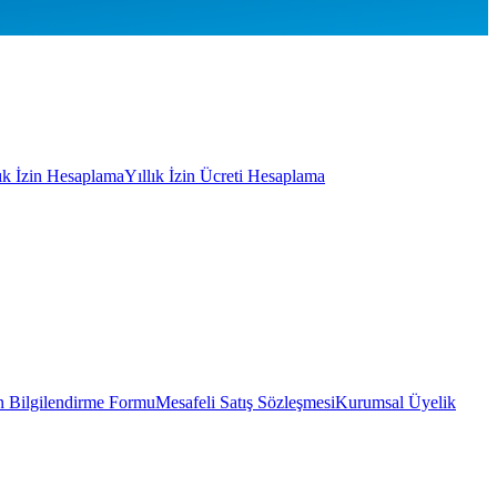
lık İzin Hesaplama
Yıllık İzin Ücreti Hesaplama
 Bilgilendirme Formu
Mesafeli Satış Sözleşmesi
Kurumsal Üyelik