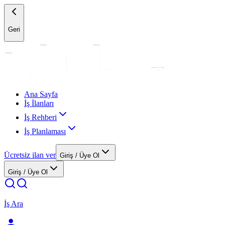
Geri
Ana Sayfa
İş İlanları
İş Rehberi
İş Planlaması
Ücretsiz ilan ver
Giriş / Üye Ol
Giriş / Üye Ol
İş Ara