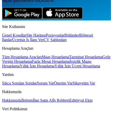
Hiçbir güncellemeyi kaçırmayın!
Site Kullanımı
Genel Koşullar
Site Haritası
Pozisyonlar
Bölümler
Bölgesel
İlanlar
Ücretsiz İş İlanı Ver
CV Şablonları
Hesaplama Araçları
Tüm Hesaplama Araçları
Maaş Hesaplama
Tazminat Hesaplama
Gelir
Vergisi Hesaplama
Fazla Mesai Hesaplama
İşsizlik Maaşı
Hesaplama
Yıllık İzin Hesaplama
Yıllık İzin Ücreti Hesaplama
Yardım
Sıkça Sorulan Sorular
Sorum Var
Önerim Var
Şikayetim Var
Hakkımızda
Hakkımızda
İletişim
İlan Satın Al
İş Rehberi
Editöryal Ekip
Veri Politikamız