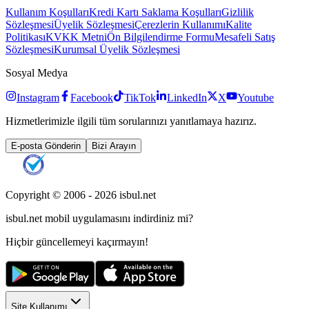
Kullanım Koşulları
Kredi Kartı Saklama Koşulları
Gizlilik
Sözleşmesi
Üyelik Sözleşmesi
Çerezlerin Kullanımı
Kalite
Politikası
KVKK Metni
Ön Bilgilendirme Formu
Mesafeli Satış
Sözleşmesi
Kurumsal Üyelik Sözleşmesi
Sosyal Medya
Instagram
Facebook
TikTok
LinkedIn
X
Youtube
Hizmetlerimizle ilgili tüm sorularınızı yanıtlamaya hazırız.
E-posta Gönderin
Bizi Arayın
Copyright © 2006 -
2026
isbul.net
isbul.net
mobil uygulamasını
indirdiniz mi?
Hiçbir güncellemeyi kaçırmayın!
Site Kullanımı