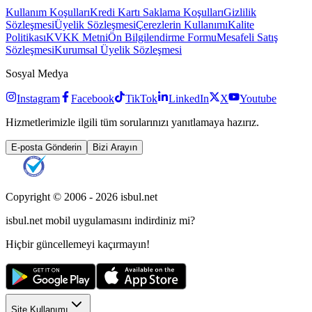
Kullanım Koşulları
Kredi Kartı Saklama Koşulları
Gizlilik
Sözleşmesi
Üyelik Sözleşmesi
Çerezlerin Kullanımı
Kalite
Politikası
KVKK Metni
Ön Bilgilendirme Formu
Mesafeli Satış
Sözleşmesi
Kurumsal Üyelik Sözleşmesi
Sosyal Medya
Instagram
Facebook
TikTok
LinkedIn
X
Youtube
Hizmetlerimizle ilgili tüm sorularınızı yanıtlamaya hazırız.
E-posta Gönderin
Bizi Arayın
Copyright © 2006 -
2026
isbul.net
isbul.net
mobil uygulamasını
indirdiniz mi?
Hiçbir güncellemeyi kaçırmayın!
Site Kullanımı