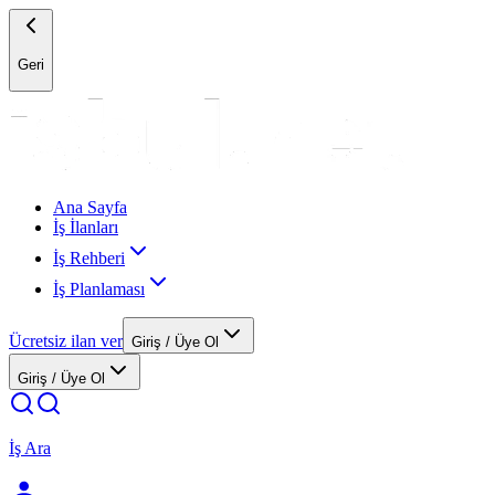
Geri
Ana Sayfa
İş İlanları
İş Rehberi
İş Planlaması
Ücretsiz ilan ver
Giriş / Üye Ol
Giriş / Üye Ol
İş Ara