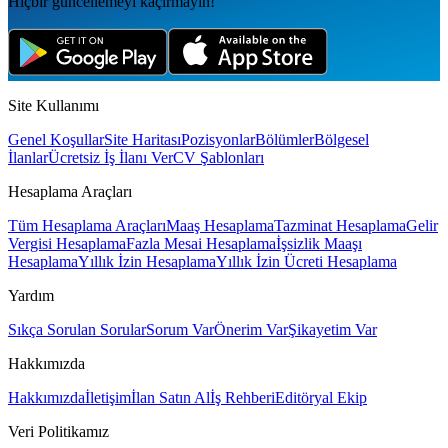
Hiçbir güncellemeyi kaçırmayın!
Site Kullanımı
Genel Koşullar
Site Haritası
Pozisyonlar
Bölümler
Bölgesel
İlanlar
Ücretsiz İş İlanı Ver
CV Şablonları
Hesaplama Araçları
Tüm Hesaplama Araçları
Maaş Hesaplama
Tazminat Hesaplama
Gelir
Vergisi Hesaplama
Fazla Mesai Hesaplama
İşsizlik Maaşı
Hesaplama
Yıllık İzin Hesaplama
Yıllık İzin Ücreti Hesaplama
Yardım
Sıkça Sorulan Sorular
Sorum Var
Önerim Var
Şikayetim Var
Hakkımızda
Hakkımızda
İletişim
İlan Satın Al
İş Rehberi
Editöryal Ekip
Veri Politikamız