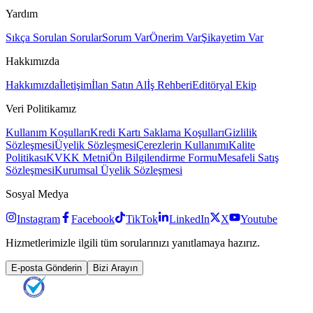
Yardım
Sıkça Sorulan Sorular
Sorum Var
Önerim Var
Şikayetim Var
Hakkımızda
Hakkımızda
İletişim
İlan Satın Al
İş Rehberi
Editöryal Ekip
Veri Politikamız
Kullanım Koşulları
Kredi Kartı Saklama Koşulları
Gizlilik
Sözleşmesi
Üyelik Sözleşmesi
Çerezlerin Kullanımı
Kalite
Politikası
KVKK Metni
Ön Bilgilendirme Formu
Mesafeli Satış
Sözleşmesi
Kurumsal Üyelik Sözleşmesi
Sosyal Medya
Instagram
Facebook
TikTok
LinkedIn
X
Youtube
Hizmetlerimizle ilgili tüm sorularınızı yanıtlamaya hazırız.
E-posta Gönderin
Bizi Arayın