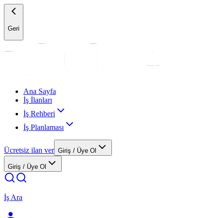
Geri
Ana Sayfa
İş İlanları
İş Rehberi
İş Planlaması
Ücretsiz ilan ver
Giriş / Üye Ol
Giriş / Üye Ol
İş Ara