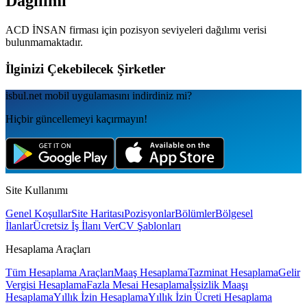
Dağılımı
ACD İNSAN
firması için pozisyon seviyeleri dağılımı verisi
bulunmamaktadır.
İlginizi Çekebilecek Şirketler
isbul.net
mobil uygulamаsını
indirdiniz mi?
Hiçbir güncellemeyi kaçırmayın!
Site Kullanımı
Genel Koşullar
Site Haritası
Pozisyonlar
Bölümler
Bölgesel
İlanlar
Ücretsiz İş İlanı Ver
CV Şablonları
Hesaplama Araçları
Tüm Hesaplama Araçları
Maaş Hesaplama
Tazminat Hesaplama
Gelir
Vergisi Hesaplama
Fazla Mesai Hesaplama
İşsizlik Maaşı
Hesaplama
Yıllık İzin Hesaplama
Yıllık İzin Ücreti Hesaplama