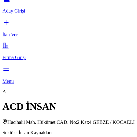
Aday Girişi
İlan Ver
Firma Girişi
Menu
A
ACD İNSAN
Hacıhalil Mah. Hükümet CAD. No:2 Kat:4 GEBZE / KOCAELİ
Sektör :
İnsan Kaynakları