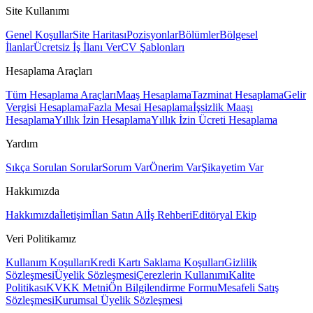
Site Kullanımı
Genel Koşullar
Site Haritası
Pozisyonlar
Bölümler
Bölgesel
İlanlar
Ücretsiz İş İlanı Ver
CV Şablonları
Hesaplama Araçları
Tüm Hesaplama Araçları
Maaş Hesaplama
Tazminat Hesaplama
Gelir
Vergisi Hesaplama
Fazla Mesai Hesaplama
İşsizlik Maaşı
Hesaplama
Yıllık İzin Hesaplama
Yıllık İzin Ücreti Hesaplama
Yardım
Sıkça Sorulan Sorular
Sorum Var
Önerim Var
Şikayetim Var
Hakkımızda
Hakkımızda
İletişim
İlan Satın Al
İş Rehberi
Editöryal Ekip
Veri Politikamız
Kullanım Koşulları
Kredi Kartı Saklama Koşulları
Gizlilik
Sözleşmesi
Üyelik Sözleşmesi
Çerezlerin Kullanımı
Kalite
Politikası
KVKK Metni
Ön Bilgilendirme Formu
Mesafeli Satış
Sözleşmesi
Kurumsal Üyelik Sözleşmesi