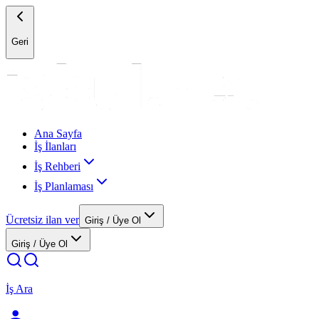
Geri
Ana Sayfa
İş İlanları
İş Rehberi
İş Planlaması
Ücretsiz ilan ver
Giriş / Üye Ol
Giriş / Üye Ol
İş Ara