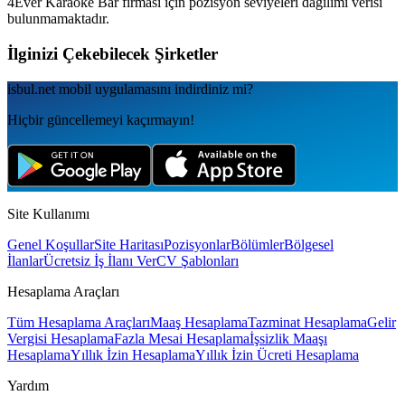
4Ever Karaoke Bar
firması için pozisyon seviyeleri dağılımı verisi
bulunmamaktadır.
İlginizi Çekebilecek Şirketler
isbul.net
mobil uygulamаsını
indirdiniz mi?
Hiçbir güncellemeyi kaçırmayın!
Site Kullanımı
Genel Koşullar
Site Haritası
Pozisyonlar
Bölümler
Bölgesel
İlanlar
Ücretsiz İş İlanı Ver
CV Şablonları
Hesaplama Araçları
Tüm Hesaplama Araçları
Maaş Hesaplama
Tazminat Hesaplama
Gelir
Vergisi Hesaplama
Fazla Mesai Hesaplama
İşsizlik Maaşı
Hesaplama
Yıllık İzin Hesaplama
Yıllık İzin Ücreti Hesaplama
Yardım