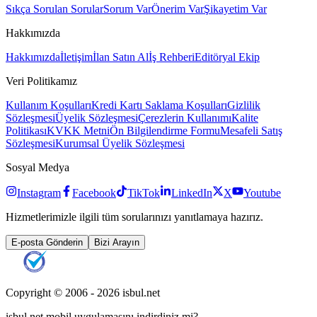
Sıkça Sorulan Sorular
Sorum Var
Önerim Var
Şikayetim Var
Hakkımızda
Hakkımızda
İletişim
İlan Satın Al
İş Rehberi
Editöryal Ekip
Veri Politikamız
Kullanım Koşulları
Kredi Kartı Saklama Koşulları
Gizlilik
Sözleşmesi
Üyelik Sözleşmesi
Çerezlerin Kullanımı
Kalite
Politikası
KVKK Metni
Ön Bilgilendirme Formu
Mesafeli Satış
Sözleşmesi
Kurumsal Üyelik Sözleşmesi
Sosyal Medya
Instagram
Facebook
TikTok
LinkedIn
X
Youtube
Hizmetlerimizle ilgili tüm sorularınızı yanıtlamaya hazırız.
E-posta Gönderin
Bizi Arayın
Copyright © 2006 -
2026
isbul.net
isbul.net
mobil uygulamasını
indirdiniz mi?