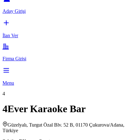
Aday Girişi
İlan Ver
Firma Girişi
Menu
4
4Ever Karaoke Bar
Güzelyalı, Turgut Özal Blv. 52 B, 01170 Çukurova/Adana,
Türkiye