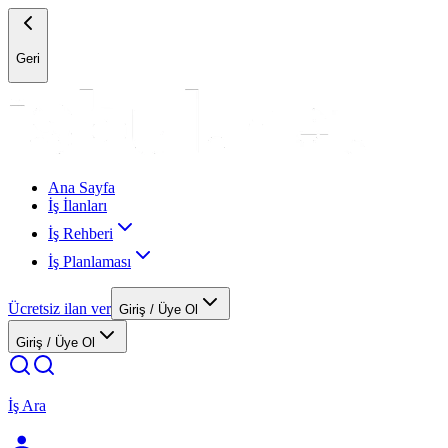
Geri
Ana Sayfa
İş İlanları
İş Rehberi
İş Planlaması
Ücretsiz ilan ver
Giriş / Üye Ol
Giriş / Üye Ol
İş Ara