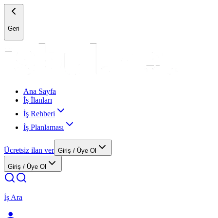
Geri
Ana Sayfa
İş İlanları
İş Rehberi
İş Planlaması
Ücretsiz ilan ver
Giriş / Üye Ol
Giriş / Üye Ol
İş Ara