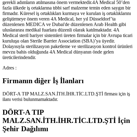
gerekli adımların atılmasına önem vermektedir.4A Medical 50’den
fazla ülkede iş ortaklarına tıbbi sarf malzeme temin eden saygın bir
firmadır. Küresel iş ortaklıkları kurmaya ve kurulan iş ortaklıklarını
geliştirmeye önem veren 4A Medical, her yıl Düsseldorf’ta
düzenlenen MEDICA ve Dubai'de düzenlenen Arab Health gibi
uluslararası medikal fuarlara düzenli olarak katılmaktadır. 4A
Medical steril bariyer sistemleri üreten firmalar için bir Avrupa ticari
kuruluşu olan Sterile Barrier Association (SBA)’ya üyedir.
Dolayısıyla sterilizasyon paketleme ve sterilizasyon kontrol ürünleri
mevzu bahis olduğunda 4A Medical dünyanın önde gelen
üreticilerindendir.
Adres :
Firmanın diğer İş İlanları
DÖRT-A TIP MALZ.SAN.İTH.İHR.TİC.LTD.ŞTİ
firması için iş
ilanı verisi bulunmamaktadır.
DÖRT-A TIP
MALZ.SAN.İTH.İHR.TİC.LTD.ŞTİ
İçin
Şehir Dağılımı