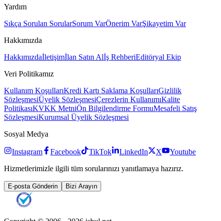
Yardım
Sıkça Sorulan Sorular
Sorum Var
Önerim Var
Şikayetim Var
Hakkımızda
Hakkımızda
İletişim
İlan Satın Al
İş Rehberi
Editöryal Ekip
Veri Politikamız
Kullanım Koşulları
Kredi Kartı Saklama Koşulları
Gizlilik
Sözleşmesi
Üyelik Sözleşmesi
Çerezlerin Kullanımı
Kalite
Politikası
KVKK Metni
Ön Bilgilendirme Formu
Mesafeli Satış
Sözleşmesi
Kurumsal Üyelik Sözleşmesi
Sosyal Medya
Instagram
Facebook
TikTok
LinkedIn
X
Youtube
Hizmetlerimizle ilgili tüm sorularınızı yanıtlamaya hazırız.
E-posta Gönderin
Bizi Arayın