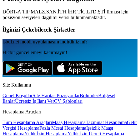
DÖRT-A TIP MALZ.SAN.İTH.İHR.TİC.LTD.ŞTİ
firması için
pozisyon seviyeleri dağılımı verisi bulunmamaktadır.
İlginizi Çekebilecek Şirketler
isbul.net
mobil uygulamаsını
indirdiniz mi?
Hiçbir güncellemeyi kaçırmayın!
Site Kullanımı
Genel Koşullar
Site Haritası
Pozisyonlar
Bölümler
Bölgesel
İlanlar
Ücretsiz İş İlanı Ver
CV Şablonları
Hesaplama Araçları
Tüm Hesaplama Araçları
Maaş Hesaplama
Tazminat Hesaplama
Gelir
Vergisi Hesaplama
Fazla Mesai Hesaplama
İşsizlik Maaşı
Hesaplama
Yıllık İzin Hesaplama
Yıllık İzin Ücreti Hesaplama