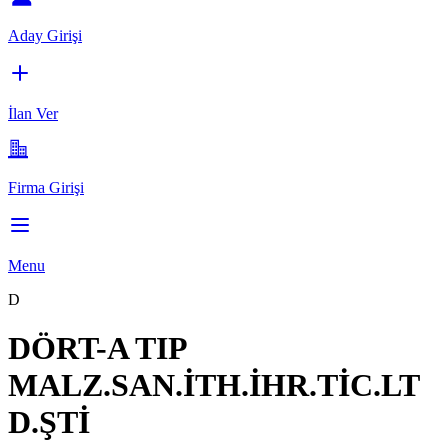
Aday Girişi
İlan Ver
Firma Girişi
Menu
D
DÖRT-A TIP
MALZ.SAN.İTH.İHR.TİC.LT
D.ŞTİ