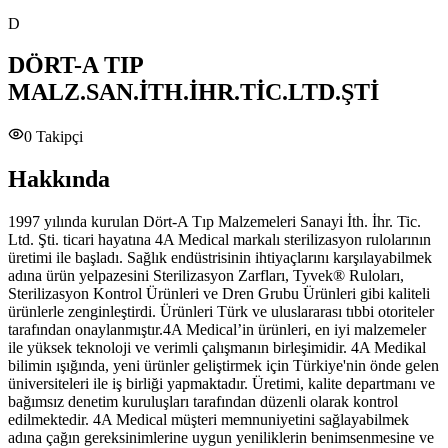
D
DÖRT-A TIP
MALZ.SAN.İTH.İHR.TİC.LTD.ŞTİ
0
Takipçi
Hakkında
1997 yılında kurulan Dört-A Tıp Malzemeleri Sanayi İth. İhr. Tic.
Ltd. Şti. ticari hayatına 4A Medical markalı sterilizasyon rulolarının
üretimi ile başladı. Sağlık endüstrisinin ihtiyaçlarını karşılayabilmek
adına ürün yelpazesini Sterilizasyon Zarfları, Tyvek® Ruloları,
Sterilizasyon Kontrol Ürünleri ve Dren Grubu Ürünleri gibi kaliteli
ürünlerle zenginleştirdi. Ürünleri Türk ve uluslararası tıbbi otoriteler
tarafından onaylanmıştır.4A Medical’in ürünleri, en iyi malzemeler
ile yüksek teknoloji ve verimli çalışmanın birleşimidir. 4A Medikal
bilimin ışığında, yeni ürünler geliştirmek için Türkiye'nin önde gelen
üniversiteleri ile iş birliği yapmaktadır. Üretimi, kalite departmanı ve
bağımsız denetim kuruluşları tarafından düzenli olarak kontrol
edilmektedir. 4A Medical müşteri memnuniyetini sağlayabilmek
adına çağın gereksinimlerine uygun yeniliklerin benimsenmesine ve