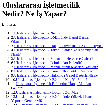
Uluslararası İşletmecilik
Nedir? Ne İş Yapar?
İçindekiler
1
.
Uluslararası İşletmecilik Nedir?
2
.
Uluslararası İşletmecilik Bölümünde Hangi Dersler
Okutulur?
3
.
Uluslararası İşletmecilik Hangi Üniversitelerde Okutuluyor?
4
.
Uluslararası İşletmecilik Taban Puanları ve Kontenjanları
Nasıl?
5
.
Uluslararası İşletmecilik Mezunları Nerelerde Çalışır?
6
.
Uluslararası İşletmecilik İş İmkanları Nelerdir?
7
.
Uluslararası İşletmecilik Mezunlarının Maaşları Nasıldır?
8
.
Uluslararası İşletmecilik Kariyer Beklentileri Nasıldır?
9
.
Uluslararası İşletmecilik Hakkında Genel Değerlendirme
10
.
Uluslararası İşletmecilik Bölümü Kaç Yıl Sürer?
11
.
Uluslararası İşletmecilik Bölümüne Hangi Alandan
Gelinir?
12
.
Uluslararası İşletmecilik Bölümü Zor Mu?
13
.
Uluslararası İşletmecilik Bölümünde Yüksek Lisans
Yapmak Gerekir Mi?
14
.
Uluslararası İşletmecilik İle Uluslararası İşletmecilik ve