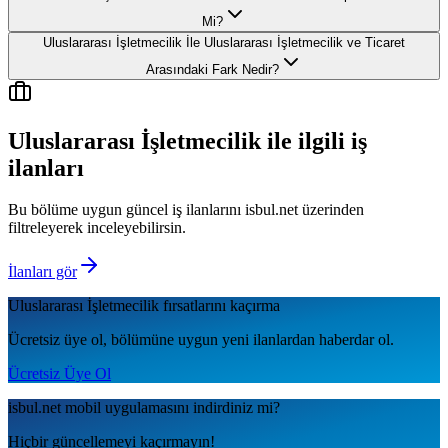
Mi?
Uluslararası İşletmecilik İle Uluslararası İşletmecilik ve Ticaret
Arasındaki Fark Nedir?
Uluslararası İşletmecilik
ile ilgili iş
ilanları
Bu bölüme uygun güncel iş ilanlarını isbul.net üzerinden
filtreleyerek inceleyebilirsin.
İlanları gör
Uluslararası İşletmecilik
fırsatlarını kaçırma
Ücretsiz üye ol, bölümüne uygun yeni ilanlardan haberdar ol.
Ücretsiz Üye Ol
isbul.net
mobil uygulamаsını
indirdiniz mi?
Hiçbir güncellemeyi kaçırmayın!