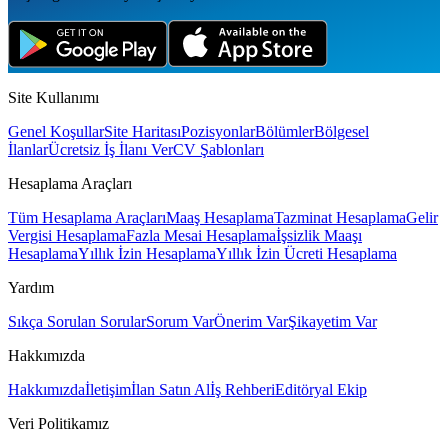
Site Kullanımı
Genel Koşullar
Site Haritası
Pozisyonlar
Bölümler
Bölgesel
İlanlar
Ücretsiz İş İlanı Ver
CV Şablonları
Hesaplama Araçları
Tüm Hesaplama Araçları
Maaş Hesaplama
Tazminat Hesaplama
Gelir
Vergisi Hesaplama
Fazla Mesai Hesaplama
İşsizlik Maaşı
Hesaplama
Yıllık İzin Hesaplama
Yıllık İzin Ücreti Hesaplama
Yardım
Sıkça Sorulan Sorular
Sorum Var
Önerim Var
Şikayetim Var
Hakkımızda
Hakkımızda
İletişim
İlan Satın Al
İş Rehberi
Editöryal Ekip
Veri Politikamız