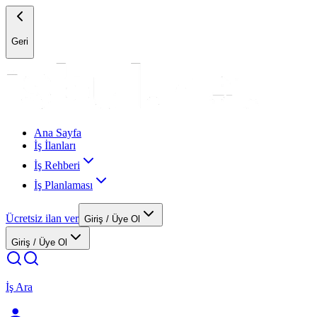
Geri
Ana Sayfa
İş İlanları
İş Rehberi
İş Planlaması
Ücretsiz ilan ver
Giriş / Üye Ol
Giriş / Üye Ol
İş Ara