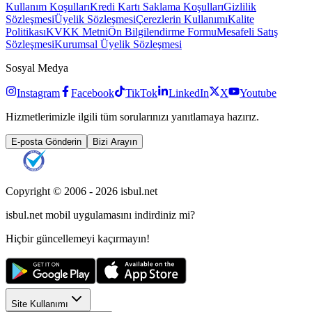
Kullanım Koşulları
Kredi Kartı Saklama Koşulları
Gizlilik
Sözleşmesi
Üyelik Sözleşmesi
Çerezlerin Kullanımı
Kalite
Politikası
KVKK Metni
Ön Bilgilendirme Formu
Mesafeli Satış
Sözleşmesi
Kurumsal Üyelik Sözleşmesi
Sosyal Medya
Instagram
Facebook
TikTok
LinkedIn
X
Youtube
Hizmetlerimizle ilgili tüm sorularınızı yanıtlamaya hazırız.
E-posta Gönderin
Bizi Arayın
Copyright © 2006 -
2026
isbul.net
isbul.net
mobil uygulamasını
indirdiniz mi?
Hiçbir güncellemeyi kaçırmayın!
Site Kullanımı