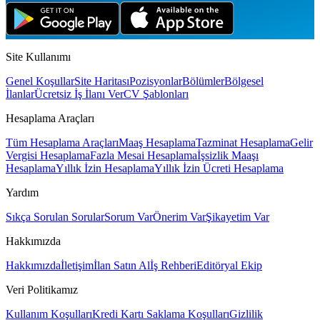
Site Kullanımı
Genel Koşullar
Site Haritası
Pozisyonlar
Bölümler
Bölgesel
İlanlar
Ücretsiz İş İlanı Ver
CV Şablonları
Hesaplama Araçları
Tüm Hesaplama Araçları
Maaş Hesaplama
Tazminat Hesaplama
Gelir
Vergisi Hesaplama
Fazla Mesai Hesaplama
İşsizlik Maaşı
Hesaplama
Yıllık İzin Hesaplama
Yıllık İzin Ücreti Hesaplama
Yardım
Sıkça Sorulan Sorular
Sorum Var
Önerim Var
Şikayetim Var
Hakkımızda
Hakkımızda
İletişim
İlan Satın Al
İş Rehberi
Editöryal Ekip
Veri Politikamız
Kullanım Koşulları
Kredi Kartı Saklama Koşulları
Gizlilik