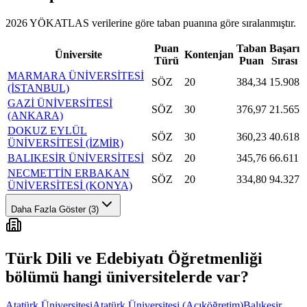
2026 YÖKATLAS verilerine göre
taban puanına göre sıralanmıştır.
Puan
Taban
Başarı
Üniversite
Kontenjan
Türü
Puan
Sırası
MARMARA ÜNİVERSİTESİ
SÖZ
20
384,34
15.908
(İSTANBUL)
GAZİ ÜNİVERSİTESİ
SÖZ
30
376,97
21.565
(ANKARA)
DOKUZ EYLÜL
SÖZ
30
360,23
40.618
ÜNİVERSİTESİ (İZMİR)
BALIKESİR ÜNİVERSİTESİ
SÖZ
20
345,76
66.611
NECMETTİN ERBAKAN
SÖZ
20
334,80
94.327
ÜNİVERSİTESİ (KONYA)
Daha Fazla Göster (3)
Türk Dili ve Edebiyatı Öğretmenliği
bölümü hangi üniversitelerde var?
Atatürk Üniversitesi
Atatürk Üniversitesi (Açıköğretim)
Balıkesir