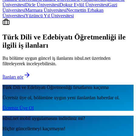
Üniversitesi
Dicle Üniversitesi
Dokuz Eylül Üniversitesi
Gazi
Üniversitesi
Marmara Üniversitesi
Necmettin Erbakan
Üniversitesi
Yüzüncü Yıl Üniversitesi
Türk Dili ve Edebiyatı Öğretmenliği
ile
ilgili iş ilanları
Bu bölüme uygun güncel iş ilanlarını isbul.net üzerinden
filtreleyerek inceleyebilirsin.
İlanları gör
Türk Dili ve Edebiyatı Öğretmenliği
fırsatlarını kaçırma
Ücretsiz üye ol, bölümüne uygun yeni ilanlardan haberdar ol.
Ücretsiz Üye Ol
isbul.net
mobil uygulamаsını
indirdiniz mi?
Hiçbir güncellemeyi kaçırmayın!