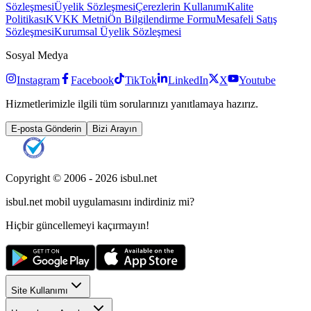
Sözleşmesi
Üyelik Sözleşmesi
Çerezlerin Kullanımı
Kalite
Politikası
KVKK Metni
Ön Bilgilendirme Formu
Mesafeli Satış
Sözleşmesi
Kurumsal Üyelik Sözleşmesi
Sosyal Medya
Instagram
Facebook
TikTok
LinkedIn
X
Youtube
Hizmetlerimizle ilgili tüm sorularınızı yanıtlamaya hazırız.
E-posta Gönderin
Bizi Arayın
Copyright © 2006 -
2026
isbul.net
isbul.net
mobil uygulamasını
indirdiniz mi?
Hiçbir güncellemeyi kaçırmayın!
Site Kullanımı