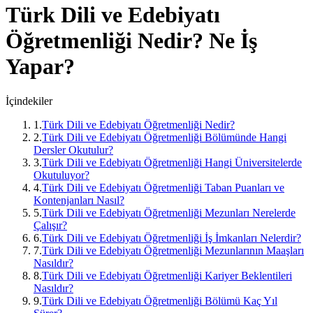
Türk Dili ve Edebiyatı
Öğretmenliği
Nedir? Ne İş
Yapar?
İçindekiler
1
.
Türk Dili ve Edebiyatı Öğretmenliği Nedir?
2
.
Türk Dili ve Edebiyatı Öğretmenliği Bölümünde Hangi
Dersler Okutulur?
3
.
Türk Dili ve Edebiyatı Öğretmenliği Hangi Üniversitelerde
Okutuluyor?
4
.
Türk Dili ve Edebiyatı Öğretmenliği Taban Puanları ve
Kontenjanları Nasıl?
5
.
Türk Dili ve Edebiyatı Öğretmenliği Mezunları Nerelerde
Çalışır?
6
.
Türk Dili ve Edebiyatı Öğretmenliği İş İmkanları Nelerdir?
7
.
Türk Dili ve Edebiyatı Öğretmenliği Mezunlarının Maaşları
Nasıldır?
8
.
Türk Dili ve Edebiyatı Öğretmenliği Kariyer Beklentileri
Nasıldır?
9
.
Türk Dili ve Edebiyatı Öğretmenliği Bölümü Kaç Yıl