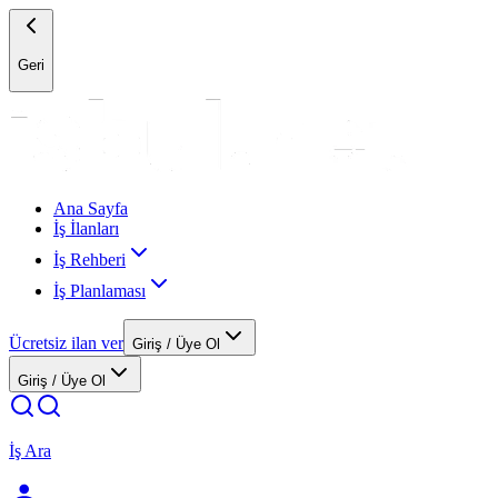
Geri
Ana Sayfa
İş İlanları
İş Rehberi
İş Planlaması
Ücretsiz ilan ver
Giriş / Üye Ol
Giriş / Üye Ol
İş Ara