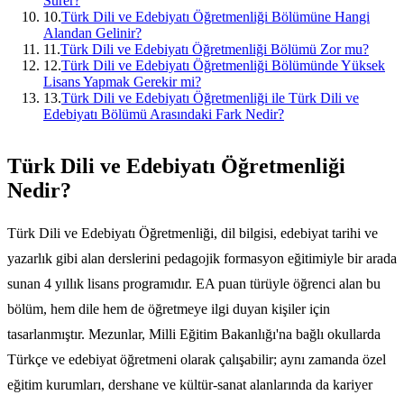
Sürer?
10
.
Türk Dili ve Edebiyatı Öğretmenliği Bölümüne Hangi
Alandan Gelinir?
11
.
Türk Dili ve Edebiyatı Öğretmenliği Bölümü Zor mu?
12
.
Türk Dili ve Edebiyatı Öğretmenliği Bölümünde Yüksek
Lisans Yapmak Gerekir mi?
13
.
Türk Dili ve Edebiyatı Öğretmenliği ile Türk Dili ve
Edebiyatı Bölümü Arasındaki Fark Nedir?
Türk Dili ve Edebiyatı Öğretmenliği
Nedir?
Türk Dili ve Edebiyatı Öğretmenliği, dil bilgisi, edebiyat tarihi ve
yazarlık gibi alan derslerini pedagojik formasyon eğitimiyle bir arada
sunan 4 yıllık lisans programıdır. EA puan türüyle öğrenci alan bu
bölüm, hem dile hem de öğretmeye ilgi duyan kişiler için
tasarlanmıştır. Mezunlar, Milli Eğitim Bakanlığı'na bağlı okullarda
Türkçe ve edebiyat öğretmeni olarak çalışabilir; aynı zamanda özel
eğitim kurumları, dershane ve kültür-sanat alanlarında da kariyer