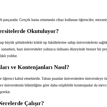
rli parçasıdır. Gerçek hasta ortamında cihaz kullanan öğrenciler, mezuni
ersitelerde Okutuluyor?
p büyük şehirlerdeki köklü tıp fakültelerine sahip üniversitelerin sağl
de sunarken, bazı üniversiteler yalnızca önlisans düzeyinde benzer bir 
ıklı yoldur.
arı ve Kontenjanları Nasıl?
ğrenci kabul etmektedir. Taban puanlar üniversiteden üniversiteye önem
 üniversitenin bilinirliğine göre daha erişilebilir kontenjanlar da mevcu
erekir.
erelerde Çalışır?