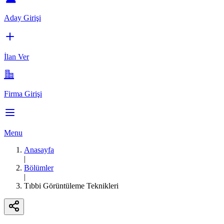
Aday Girişi
İlan Ver
Firma Girişi
Menu
Anasayfa
|
Bölümler
|
Tıbbi Görüntüleme Teknikleri