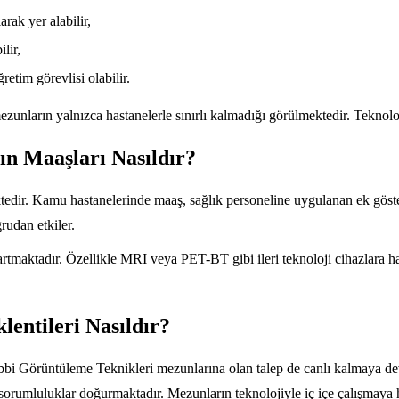
rak yer alabilir,
lir,
etim görevlisi olabilir.
ezunların yalnızca hastanelerle sınırlı kalmadığı görülmektedir. Teknoloj
n Maaşları Nasıldır?
edir. Kamu hastanelerinde maaş, sağlık personeline uygulanan ek gösterg
rudan etkiler.
artmaktadır. Özellikle MRI veya PET-BT gibi ileri teknoloji cihazlara 
entileri Nasıldır?
Tıbbi Görüntüleme Teknikleri mezunlarına olan talep de canlı kalmaya d
i sorumluluklar doğurmaktadır. Mezunların teknolojiyle iç içe çalışmaya h