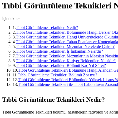
Tıbbi Görüntüleme Teknikleri
N
İçindekiler
1
.
Tıbbi Görüntüleme Teknikleri Nedir?
2
.
Tıbbi Görüntüleme Teknikleri Bölümünde Hangi Dersler Oku
3
.
Tıbbi Görüntüleme Teknikleri Hangi Üniversitelerde Okutul
4
.
Tıbbi Görüntüleme Teknikleri Taban Puanları ve Kontenjanla
5
.
Tıbbi Görüntüleme Teknikleri Mezunları Nerelerde Çalışır?
6
.
Tıbbi Görüntüleme Teknikleri İş İmkanları Nelerdir?
7
.
Tıbbi Görüntüleme Teknikleri Mezunlarının Maaşları Nasıldı
8
.
Tıbbi Görüntüleme Teknikleri Kariyer Beklentileri Nasıldır?
9
.
Tıbbi Görüntüleme Teknikleri Bölümü Kaç Yıl Sürer?
10
.
Tıbbi Görüntüleme Teknikleri Bölümüne Hangi Alandan Gel
11
.
Tıbbi Görüntüleme Teknikleri Bölümü Zor mu?
12
.
Tıbbi Görüntüleme Teknikleri Bölümünde Yüksek Lisans Y
13
.
Tıbbi Görüntüleme Teknikleri ile Tıbbi Laboratuvar Arasın
Tıbbi Görüntüleme Teknikleri Nedir?
Tıbbi Görüntüleme Teknikleri bölümü, hastanelerin radyoloji ve görüntül