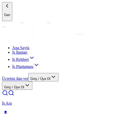
Geri
Ana Sayfa
İş İlanları
İş Rehberi
İş Planlaması
Ücretsiz ilan ver
Giriş / Üye Ol
Giriş / Üye Ol
İş Ara