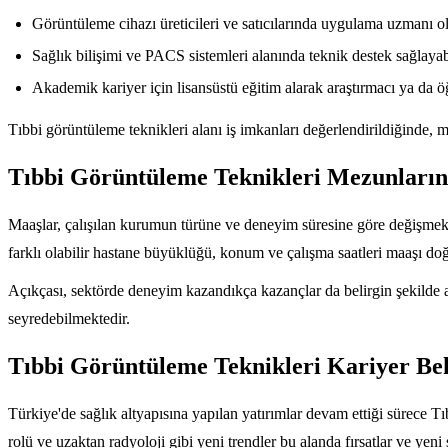
Görüntüleme cihazı üreticileri ve satıcılarında uygulama uzmanı ola
Sağlık bilişimi ve PACS sistemleri alanında teknik destek sağlayabi
Akademik kariyer için lisansüstü eğitim alarak araştırmacı ya da öğr
Tıbbi görüntüleme teknikleri alanı iş imkanları değerlendirildiğinde, m
Tıbbi Görüntüleme Teknikleri Mezunlarını
Maaşlar, çalışılan kurumun türüne ve deneyim süresine göre değişmekt
farklı olabilir hastane büyüklüğü, konum ve çalışma saatleri maaşı doğ
Açıkçası, sektörde deneyim kazandıkça kazançlar da belirgin şekilde 
seyredebilmektedir.
Tıbbi Görüntüleme Teknikleri Kariyer Bekl
Türkiye'de sağlık altyapısına yapılan yatırımlar devam ettiği sürece 
rolü ve uzaktan radyoloji gibi yeni trendler bu alanda fırsatlar ve yen