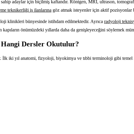
 sahip adaylar için biçilmiş kaftandır. Röntgen, MRI, ultrason, tomogra
me teknikerliği iş ilanlarına
göz atmak isteyenler için aktif pozisyonlar
loji klinikleri bünyesinde istihdam edilmektedir. Ayrıca
radyoloji teknisy
 kapıların önümüzdeki yıllarda daha da genişleyeceğini söylemek mü
 Hangi Dersler Okutulur?
İlk iki yıl anatomi, fizyoloji, biyokimya ve tıbbi terminoloji gibi temel