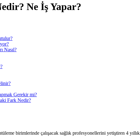
edir? Ne İş Yapar?
tulur?
uyor?
rı Nasıl?
r?
inir?
apmak Gerekir mi?
daki Fark Nedir?
eme birimlerinde çalışacak sağlık profesyonellerini yetiştiren 4 yıllık 