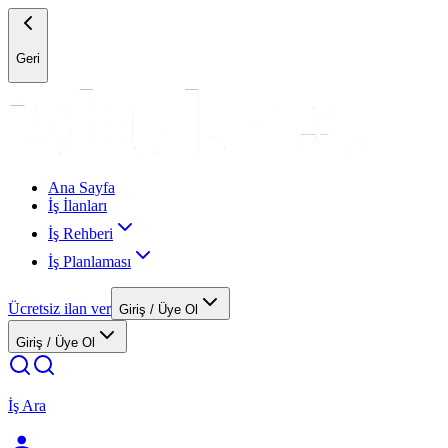
Geri
Ana Sayfa
İş İlanları
İş Rehberi
İş Planlaması
Ücretsiz ilan ver
Giriş / Üye Ol
Giriş / Üye Ol
İş Ara