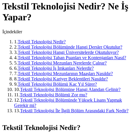
Tekstil Teknolojisi
Nedir? Ne İş
Yapar?
İçindekiler
1
.
Tekstil Teknolojisi Nedir?
2
.
Tekstil Teknolojisi Bölümünde Hangi Dersler Okutulur?
3
.
Tekstil Teknolojisi Hangi Üniversitelerde Okutuluyor?
4
.
Tekstil Teknolojisi Taban Puanları ve Kontenjanları Nasıl?
5
.
Tekstil Teknolojisi Mezunları Nerelerde Çalışır?
6
.
Tekstil Teknolojisi İş İmkanları Nelerdir?
7
.
Tekstil Teknolojisi Mezunlarının Maaşları Nasıldır?
8
.
Tekstil Teknolojisi Kariyer Beklentileri Nasıldır?
9
.
Tekstil Teknolojisi Bölümü Kaç Yıl Sürer?
10
.
Tekstil Teknolojisi Bölümüne Hangi Alandan Gelinir?
11
.
Tekstil Teknolojisi Bölümü Zor mu?
12
.
Tekstil Teknolojisi Bölümünde Yüksek Lisans Yapmak
Gerekir mi?
13
.
Tekstil Teknolojisi İle İlgili Bölüm Arasındaki Fark Nedir?
Tekstil Teknolojisi Nedir?