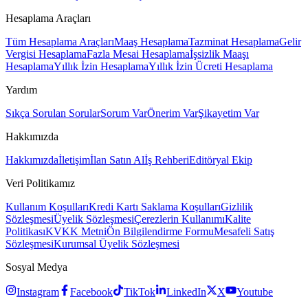
Hesaplama Araçları
Tüm Hesaplama Araçları
Maaş Hesaplama
Tazminat Hesaplama
Gelir
Vergisi Hesaplama
Fazla Mesai Hesaplama
İşsizlik Maaşı
Hesaplama
Yıllık İzin Hesaplama
Yıllık İzin Ücreti Hesaplama
Yardım
Sıkça Sorulan Sorular
Sorum Var
Önerim Var
Şikayetim Var
Hakkımızda
Hakkımızda
İletişim
İlan Satın Al
İş Rehberi
Editöryal Ekip
Veri Politikamız
Kullanım Koşulları
Kredi Kartı Saklama Koşulları
Gizlilik
Sözleşmesi
Üyelik Sözleşmesi
Çerezlerin Kullanımı
Kalite
Politikası
KVKK Metni
Ön Bilgilendirme Formu
Mesafeli Satış
Sözleşmesi
Kurumsal Üyelik Sözleşmesi
Sosyal Medya
Instagram
Facebook
TikTok
LinkedIn
X
Youtube