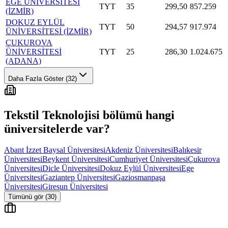
EGE ÜNİVERSİTESİ
TYT
35
299,50
857.259
(İZMİR)
DOKUZ EYLÜL
TYT
50
294,57
917.974
ÜNİVERSİTESİ (İZMİR)
ÇUKUROVA
ÜNİVERSİTESİ
TYT
25
286,30
1.024.675
(ADANA)
Daha Fazla Göster (32)
Tekstil Teknolojisi
bölümü hangi
üniversitelerde var?
Abant İzzet Baysal Üniversitesi
Akdeniz Üniversitesi
Balıkesir
Üniversitesi
Beykent Üniversitesi
Cumhuriyet Üniversitesi
Çukurova
Üniversitesi
Dicle Üniversitesi
Dokuz Eylül Üniversitesi
Ege
Üniversitesi
Gaziantep Üniversitesi
Gaziosmanpaşa
Üniversitesi
Giresun Üniversitesi
Tümünü gör (30)