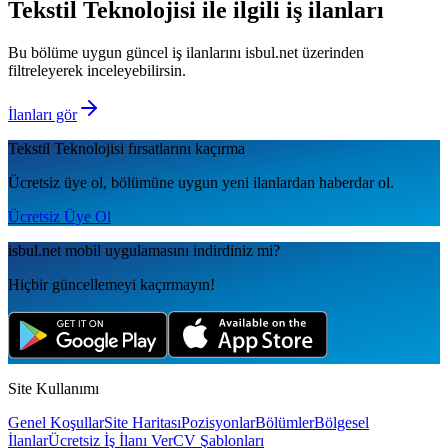
Tekstil Teknolojisi
ile ilgili iş ilanları
Bu bölüme uygun güncel iş ilanlarını isbul.net üzerinden
filtreleyerek inceleyebilirsin.
İlanları gör
Tekstil Teknolojisi
fırsatlarını kaçırma
Ücretsiz üye ol, bölümüne uygun yeni ilanlardan haberdar ol.
Ücretsiz Üye Ol
isbul.net
mobil uygulamаsını
indirdiniz mi?
Hiçbir güncellemeyi kaçırmayın!
Site Kullanımı
Genel Koşullar
Site Haritası
Pozisyonlar
Bölümler
Bölgesel
İlanlar
Ücretsiz İş İlanı Ver
CV Şablonları