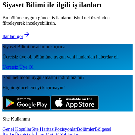
Siyaset Bilimi
ile ilgili iş ilanları
Bu bölüme uygun güncel iş ilanlarını isbul.net üzerinden
filtreleyerek inceleyebilirsin.
İlanları gör
Siyaset Bilimi
fırsatlarını kaçırma
Ücretsiz üye ol, bölümüne uygun yeni ilanlardan haberdar ol.
Ücretsiz Üye Ol
isbul.net
mobil uygulamаsını
indirdiniz mi?
Hiçbir güncellemeyi kaçırmayın!
Site Kullanımı
Genel Koşullar
Site Haritası
Pozisyonlar
Bölümler
Bölgesel
İlanlar
Ücretsiz İş İlanı Ver
CV Şablonları