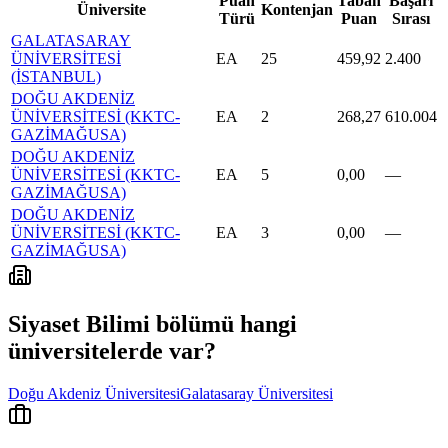
Puan
Taban
Başarı
Üniversite
Kontenjan
Türü
Puan
Sırası
GALATASARAY
ÜNİVERSİTESİ
EA
25
459,92
2.400
(İSTANBUL)
DOĞU AKDENİZ
ÜNİVERSİTESİ (KKTC-
EA
2
268,27
610.004
GAZİMAĞUSA)
DOĞU AKDENİZ
ÜNİVERSİTESİ (KKTC-
EA
5
0,00
—
GAZİMAĞUSA)
DOĞU AKDENİZ
ÜNİVERSİTESİ (KKTC-
EA
3
0,00
—
GAZİMAĞUSA)
Siyaset Bilimi
bölümü hangi
üniversitelerde var?
Doğu Akdeniz Üniversitesi
Galatasaray Üniversitesi