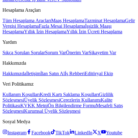
Hesaplama Araçları
Tüm Hesaplama Araçları
Maaş Hesaplama
Tazminat Hesaplama
Gelir
Vergisi Hesaplama
Fazla Mesai Hesaplama
İşsizlik Maaşı
Hesaplama
Yıllık İzin Hesaplama
Yıllık İzin Ücreti Hesaplama
Yardım
Sıkça Sorulan Sorular
Sorum Var
Önerim Var
Şikayetim Var
Hakkımızda
Hakkımızda
İletişim
İlan Satın Al
İş Rehberi
Editöryal Ekip
Veri Politikamız
Kullanım Koşulları
Kredi Kartı Saklama Koşulları
Gizlilik
Sözleşmesi
Üyelik Sözleşmesi
Çerezlerin Kullanımı
Kalite
Politikası
KVKK Metni
Ön Bilgilendirme Formu
Mesafeli Satış
Sözleşmesi
Kurumsal Üyelik Sözleşmesi
Sosyal Medya
Instagram
Facebook
TikTok
LinkedIn
X
Youtube