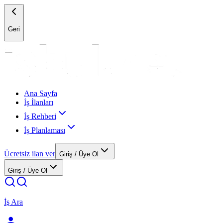
Geri
Ana Sayfa
İş İlanları
İş Rehberi
İş Planlaması
Ücretsiz ilan ver
Giriş / Üye Ol
Giriş / Üye Ol
İş Ara