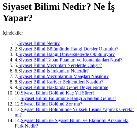
Siyaset Bilimi
Nedir? Ne İş
Yapar?
İçindekiler
1
.
Siyaset Bilimi Nedir?
2
.
Siyaset Bilimi Bölümünde Hangi Dersler Okutulur?
3
.
Siyaset Bilimi Hangi Üniversitelerde Okutuluyor?
4
.
Siyaset Bilimi Taban Puanları ve Kontenjanları Nasıl?
5
.
Siyaset Bilimi Mezunları Nerelerde Çalışır?
6
.
Siyaset Bilimi İş İmkanları Nelerdir?
7
.
Siyaset Bilimi Mezunlarının Maaşları Nasıldır?
8
.
Siyaset Bilimi Kariyer Beklentileri Nasıldır?
9
.
Siyaset Bilimi Hakkında Genel Değerlendirme
10
.
Siyaset Bilimi Bölümü Kaç Yıl Sürer?
11
.
Siyaset Bilimi Bölümüne Hangi Alandan Gelinir?
12
.
Siyaset Bilimi Bölümü Zor mu?
13
.
Siyaset Bilimi Bölümünde Yüksek Lisans Yapmak Gerekir
mi?
14
.
Siyaset Bilimi ile Siyaset Bilimi ve Ekonomi Arasındaki
Fark Nedir?