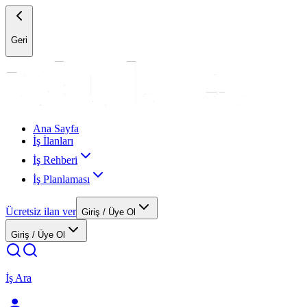
Geri
Ana Sayfa
İş İlanları
İş Rehberi
İş Planlaması
Ücretsiz ilan ver
Giriş / Üye Ol
Giriş / Üye Ol
İş Ara