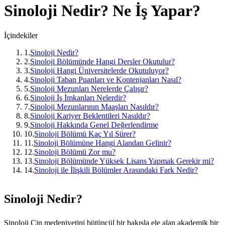
Sinoloji
Nedir? Ne İş Yapar?
İçindekiler
1
.
Sinoloji Nedir?
2
.
Sinoloji Bölümünde Hangi Dersler Okutulur?
3
.
Sinoloji Hangi Üniversitelerde Okutuluyor?
4
.
Sinoloji Taban Puanları ve Kontenjanları Nasıl?
5
.
Sinoloji Mezunları Nerelerde Çalışır?
6
.
Sinoloji İş İmkanları Nelerdir?
7
.
Sinoloji Mezunlarının Maaşları Nasıldır?
8
.
Sinoloji Kariyer Beklentileri Nasıldır?
9
.
Sinoloji Hakkında Genel Değerlendirme
10
.
Sinoloji Bölümü Kaç Yıl Sürer?
11
.
Sinoloji Bölümüne Hangi Alandan Gelinir?
12
.
Sinoloji Bölümü Zor mu?
13
.
Sinoloji Bölümünde Yüksek Lisans Yapmak Gerekir mi?
14
.
Sinoloji ile İlişkili Bölümler Arasındaki Fark Nedir?
Sinoloji Nedir?
Sinoloji Çin medeniyetini bütüncül bir bakışla ele alan akademik bir