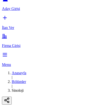
Aday Girişi
İlan Ver
Firma Girişi
Menu
Anasayfa
|
Bölümler
|
Sinoloji