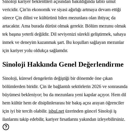
Sinoloji kariyer beklentileri açısından bakıldığında tablo umut
vericidir. Çin'in ekonomik ve siyasi ağırlığı artmaya devam ettiği
sürece Çin dilini ve kültürünü bilen mezunlara olan ihtiyaç da
artacaktır. Ama burada dürüst olmak gerekir. Bölüm mezunu olmak
tek başına yeterli değildir. Dil seviyenizi sürekli geliştirmek, sahaya
inmek ve deneyim kazanmak şart. Bu koşulları sağlayan mezunlar
için kariyer yolu oldukça sağlamdır.
Sinoloji Hakkında Genel Değerlendirme
Sinoloji, küresel dengelerin değiştiği bir dönemde öne çıkan
bölümlerden biridir. Çin ile bağlantılı sektörlerin 2026 ve sonrasında
büyümesi bekleniyor; bu da mezunlara yeni kapılar açıyor. Hem dil
hem kültür hem de disiplinlerarası bir bakış açısı arayan öğrenciler
için iyi bir tercih olabilir.
isbul.net
üzerinden güncel Sinoloji iş
ilanlarını takip edebilir, kariyer fırsatlarını yakından izleyebilirsiniz.