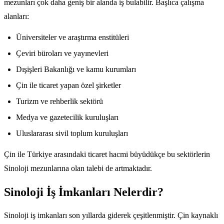
mezunları çok daha geniş bir alanda iş bulabilir. Başlıca çalışma
alanları:
Üniversiteler ve araştırma enstitüleri
Çeviri büroları ve yayınevleri
Dışişleri Bakanlığı ve kamu kurumları
Çin ile ticaret yapan özel şirketler
Turizm ve rehberlik sektörü
Medya ve gazetecilik kuruluşları
Uluslararası sivil toplum kuruluşları
Çin ile Türkiye arasındaki ticaret hacmi büyüdükçe bu sektörlerin
Sinoloji mezunlarına olan talebi de artmaktadır.
Sinoloji İş İmkanları Nelerdir?
Sinoloji iş imkanları son yıllarda giderek çeşitlenmiştir. Çin kaynaklı