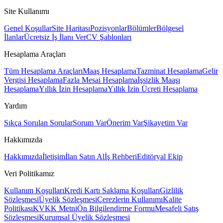
Site Kullanımı
Genel Koşullar
Site Haritası
Pozisyonlar
Bölümler
Bölgesel
İlanlar
Ücretsiz İş İlanı Ver
CV Şablonları
Hesaplama Araçları
Tüm Hesaplama Araçları
Maaş Hesaplama
Tazminat Hesaplama
Gelir
Vergisi Hesaplama
Fazla Mesai Hesaplama
İşsizlik Maaşı
Hesaplama
Yıllık İzin Hesaplama
Yıllık İzin Ücreti Hesaplama
Yardım
Sıkça Sorulan Sorular
Sorum Var
Önerim Var
Şikayetim Var
Hakkımızda
Hakkımızda
İletişim
İlan Satın Al
İş Rehberi
Editöryal Ekip
Veri Politikamız
Kullanım Koşulları
Kredi Kartı Saklama Koşulları
Gizlilik
Sözleşmesi
Üyelik Sözleşmesi
Çerezlerin Kullanımı
Kalite
Politikası
KVKK Metni
Ön Bilgilendirme Formu
Mesafeli Satış
Sözleşmesi
Kurumsal Üyelik Sözleşmesi