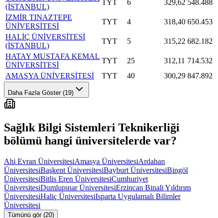
TYT
6
329,62
548.488
(İSTANBUL)
İZMİR TINAZTEPE
TYT
4
318,40
650.453
ÜNİVERSİTESİ
HALİÇ ÜNİVERSİTESİ
TYT
5
315,22
682.182
(İSTANBUL)
HATAY MUSTAFA KEMAL
TYT
25
312,11
714.532
ÜNİVERSİTESİ
AMASYA ÜNİVERSİTESİ
TYT
40
300,29
847.892
Daha Fazla Göster (19)
Sağlık Bilgi Sistemleri Teknikerliği
bölümü hangi üniversitelerde var?
Ahi Evran Üniversitesi
Amasya Üniversitesi
Ardahan
Üniversitesi
Başkent Üniversitesi
Bayburt Üniversitesi
Bingöl
Üniversitesi
Bitlis Eren Üniversitesi
Cumhuriyet
Üniversitesi
Dumlupınar Üniversitesi
Erzincan Binali Yıldırım
Üniversitesi
Haliç Üniversitesi
Isparta Uygulamalı Bilimler
Üniversitesi
Tümünü gör (20)