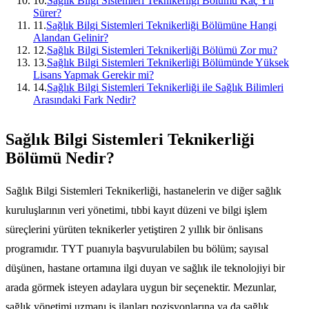
10
.
Sağlık Bilgi Sistemleri Teknikerliği Bölümü Kaç Yıl
Sürer?
11
.
Sağlık Bilgi Sistemleri Teknikerliği Bölümüne Hangi
Alandan Gelinir?
12
.
Sağlık Bilgi Sistemleri Teknikerliği Bölümü Zor mu?
13
.
Sağlık Bilgi Sistemleri Teknikerliği Bölümünde Yüksek
Lisans Yapmak Gerekir mi?
14
.
Sağlık Bilgi Sistemleri Teknikerliği ile Sağlık Bilimleri
Arasındaki Fark Nedir?
Sağlık Bilgi Sistemleri Teknikerliği
Bölümü Nedir?
Sağlık Bilgi Sistemleri Teknikerliği, hastanelerin ve diğer sağlık
kuruluşlarının veri yönetimi, tıbbi kayıt düzeni ve bilgi işlem
süreçlerini yürüten teknikerler yetiştiren 2 yıllık bir önlisans
programıdır. TYT puanıyla başvurulabilen bu bölüm; sayısal
düşünen, hastane ortamına ilgi duyan ve sağlık ile teknolojiyi bir
arada görmek isteyen adaylara uygun bir seçenektir. Mezunlar,
sağlık yönetimi uzmanı iş ilanları
pozisyonlarına ya da
sağlık