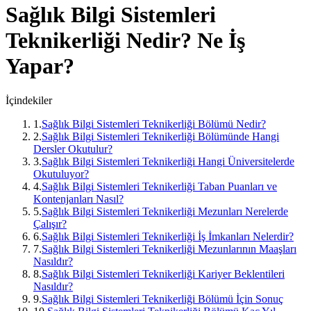
Sağlık Bilgi Sistemleri
Teknikerliği
Nedir? Ne İş
Yapar?
İçindekiler
1
.
Sağlık Bilgi Sistemleri Teknikerliği Bölümü Nedir?
2
.
Sağlık Bilgi Sistemleri Teknikerliği Bölümünde Hangi
Dersler Okutulur?
3
.
Sağlık Bilgi Sistemleri Teknikerliği Hangi Üniversitelerde
Okutuluyor?
4
.
Sağlık Bilgi Sistemleri Teknikerliği Taban Puanları ve
Kontenjanları Nasıl?
5
.
Sağlık Bilgi Sistemleri Teknikerliği Mezunları Nerelerde
Çalışır?
6
.
Sağlık Bilgi Sistemleri Teknikerliği İş İmkanları Nelerdir?
7
.
Sağlık Bilgi Sistemleri Teknikerliği Mezunlarının Maaşları
Nasıldır?
8
.
Sağlık Bilgi Sistemleri Teknikerliği Kariyer Beklentileri
Nasıldır?
9
.
Sağlık Bilgi Sistemleri Teknikerliği Bölümü İçin Sonuç