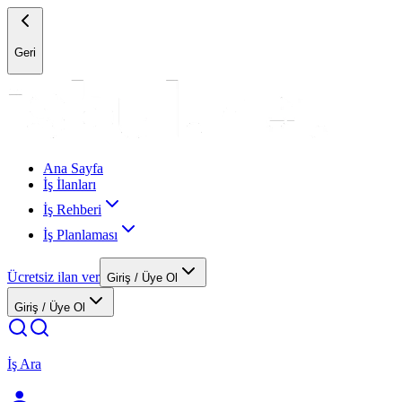
Geri
Ana Sayfa
İş İlanları
İş Rehberi
İş Planlaması
Ücretsiz ilan ver
Giriş / Üye Ol
Giriş / Üye Ol
İş Ara