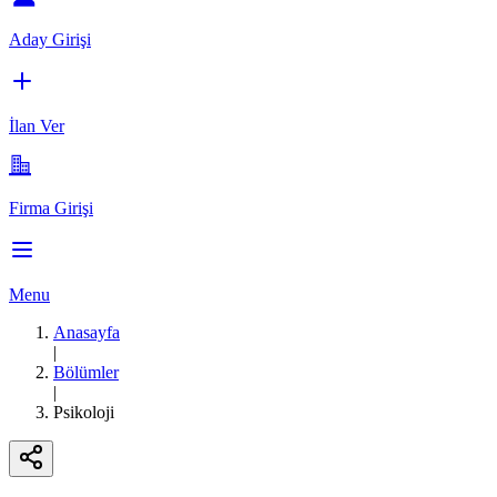
Aday Girişi
İlan Ver
Firma Girişi
Menu
Anasayfa
|
Bölümler
|
Psikoloji