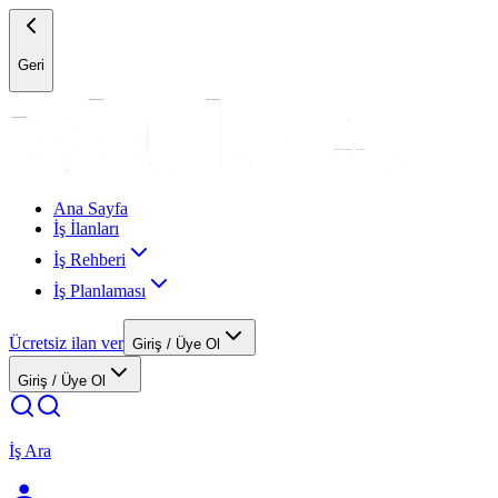
Geri
Ana Sayfa
İş İlanları
İş Rehberi
İş Planlaması
Ücretsiz ilan ver
Giriş / Üye Ol
Giriş / Üye Ol
İş Ara