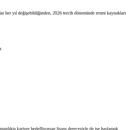
r her yıl değişebildiğinden, 2026 tercih döneminde resmi kaynakları
r.
şmanlıkta kariyer hedefliyorsan lisans derecesiyle de işe başlamak