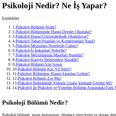
Psikoloji
Nedir? Ne İş Yapar?
İçindekiler
1
.
Psikoloji Bölümü Nedir?
2
.
Psikoloji Bölümünde Hangi Dersler Okutulur?
3
.
Psikoloji Hangi Üniversitelerde Okutuluyor?
4
.
Psikoloji Taban Puanları ve Kontenjanları Nasıl?
5
.
Psikoloji Mezunları Nerelerde Çalışır?
6
.
Psikoloji İş İmkanları Nelerdir?
7
.
Psikoloji Mezunlarının Maaşları Nasıldır?
8
.
Psikoloji Kariyer Beklentileri Nasıldır?
9
.
Psikoloji Bölümü İçin Sonuç
10
.
Psikoloji Bölümü Kaç Yıl Sürer?
11
.
Psikoloji Bölümüne Hangi Alandan Gelinir?
12
.
Psikoloji Bölümü Zor Mu?
13
.
Psikoloji Bölümünde Yüksek Lisans Yapmak Gerekir Mi?
14
.
Psikoloji ile Psikoloji ve Yönetim Bölümü Arasındaki Fark 
Psikoloji Bölümü Nedir?
Psikoloji bölümü, insan davranışını, düşünce süreçlerini ve duygu düny