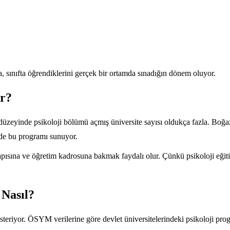
, sınıfta öğrendiklerini gerçek bir ortamda sınadığın dönem oluyor.
or?
s düzeyinde psikoloji bölümü açmış üniversite sayısı oldukça fazla. Boğ
i de bu programı sunuyor.
yapısına ve öğretim kadrosuna bakmak faydalı olur. Çünkü psikoloji eğit
 Nasıl?
österiyor. ÖSYM verilerine göre devlet üniversitelerindeki psikoloji prog