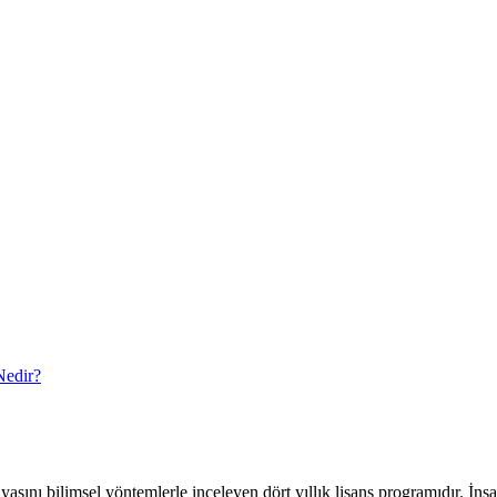
Nedir?
asını bilimsel yöntemlerle inceleyen dört yıllık lisans programıdır. İns