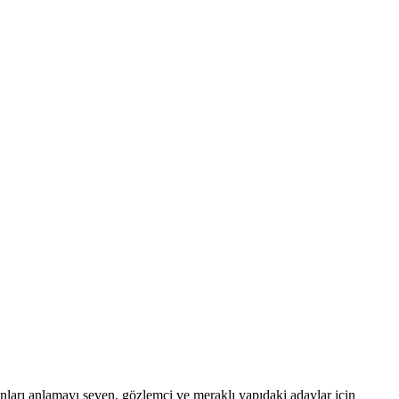
anları anlamayı seven, gözlemci ve meraklı yapıdaki adaylar için