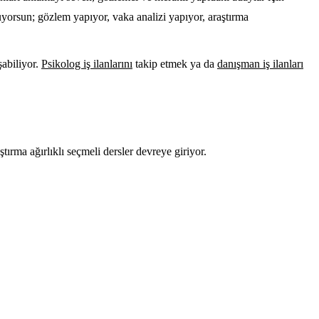
uyorsun; gözlem yapıyor, vaka analizi yapıyor, araştırma
şabiliyor.
Psikolog iş ilanlarını
takip etmek ya da
danışman iş ilanları
tırma ağırlıklı seçmeli dersler devreye giriyor.