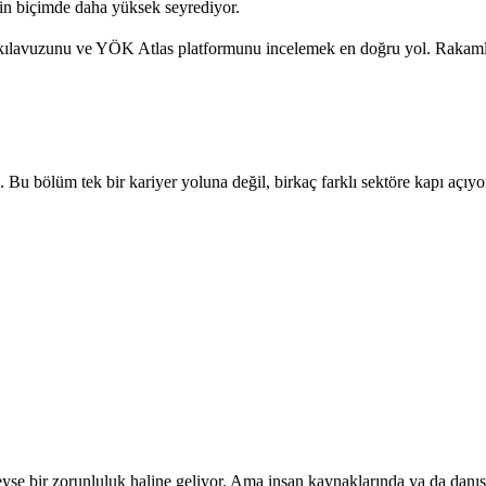
rgin biçimde daha yüksek seyrediyor.
l kılavuzunu ve YÖK Atlas platformunu incelemek en doğru yol. Rakamla
 Bu bölüm tek bir kariyer yoluna değil, birkaç farklı sektöre kapı açıyo
deyse bir zorunluluk haline geliyor. Ama insan kaynaklarında ya da danı