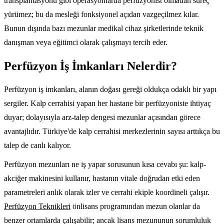
transplantasyonu gibi operasyonlarda perfüzyonist olmadan süreç
yürümez; bu da mesleği fonksiyonel açıdan vazgeçilmez kılar.
Bunun dışında bazı mezunlar medikal cihaz şirketlerinde teknik
danışman veya eğitimci olarak çalışmayı tercih eder.
Perfüzyon İş İmkanları Nelerdir?
Perfüzyon iş imkanları, alanın doğası gereği oldukça odaklı bir yapı
sergiler. Kalp cerrahisi yapan her hastane bir perfüzyoniste ihtiyaç
duyar; dolayısıyla arz-talep dengesi mezunlar açısından görece
avantajlıdır. Türkiye'de kalp cerrahisi merkezlerinin sayısı arttıkça bu
talep de canlı kalıyor.
Perfüzyon mezunları ne iş yapar sorusunun kısa cevabı şu: kalp-
akciğer makinesini kullanır, hastanın vitale doğrudan etki eden
parametreleri anlık olarak izler ve cerrahi ekiple koordineli çalışır.
Perfüzyon Teknikleri
önlisans programından mezun olanlar da
benzer ortamlarda çalışabilir; ancak lisans mezununun sorumluluk