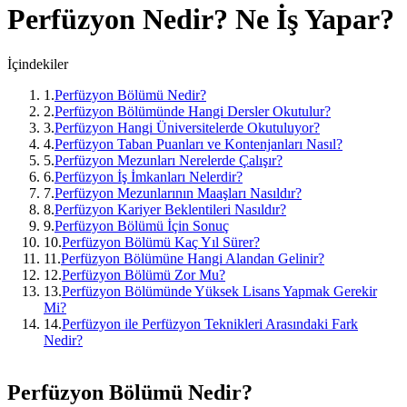
Perfüzyon
Nedir? Ne İş Yapar?
İçindekiler
1
.
Perfüzyon Bölümü Nedir?
2
.
Perfüzyon Bölümünde Hangi Dersler Okutulur?
3
.
Perfüzyon Hangi Üniversitelerde Okutuluyor?
4
.
Perfüzyon Taban Puanları ve Kontenjanları Nasıl?
5
.
Perfüzyon Mezunları Nerelerde Çalışır?
6
.
Perfüzyon İş İmkanları Nelerdir?
7
.
Perfüzyon Mezunlarının Maaşları Nasıldır?
8
.
Perfüzyon Kariyer Beklentileri Nasıldır?
9
.
Perfüzyon Bölümü İçin Sonuç
10
.
Perfüzyon Bölümü Kaç Yıl Sürer?
11
.
Perfüzyon Bölümüne Hangi Alandan Gelinir?
12
.
Perfüzyon Bölümü Zor Mu?
13
.
Perfüzyon Bölümünde Yüksek Lisans Yapmak Gerekir
Mi?
14
.
Perfüzyon ile Perfüzyon Teknikleri Arasındaki Fark
Nedir?
Perfüzyon Bölümü Nedir?