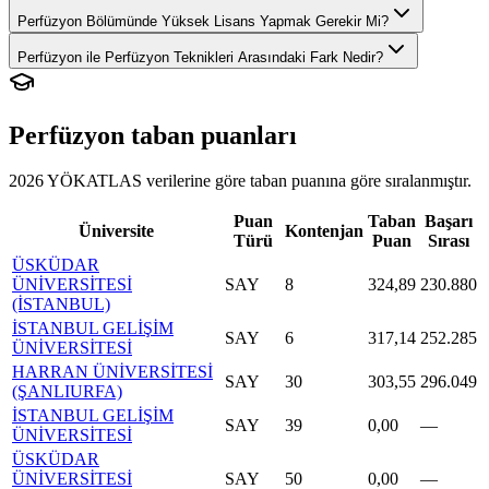
Perfüzyon Bölümünde Yüksek Lisans Yapmak Gerekir Mi?
Perfüzyon ile Perfüzyon Teknikleri Arasındaki Fark Nedir?
Perfüzyon
taban puanları
2026 YÖKATLAS verilerine göre
taban puanına göre sıralanmıştır.
Puan
Taban
Başarı
Üniversite
Kontenjan
Türü
Puan
Sırası
ÜSKÜDAR
ÜNİVERSİTESİ
SAY
8
324,89
230.880
(İSTANBUL)
İSTANBUL GELİŞİM
SAY
6
317,14
252.285
ÜNİVERSİTESİ
HARRAN ÜNİVERSİTESİ
SAY
30
303,55
296.049
(ŞANLIURFA)
İSTANBUL GELİŞİM
SAY
39
0,00
—
ÜNİVERSİTESİ
ÜSKÜDAR
ÜNİVERSİTESİ
SAY
50
0,00
—