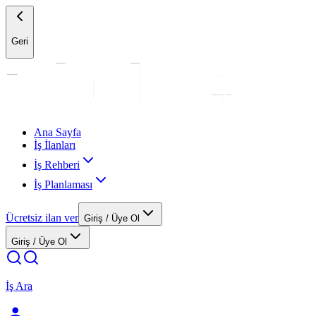
Geri
Ana Sayfa
İş İlanları
İş Rehberi
İş Planlaması
Ücretsiz ilan ver
Giriş / Üye Ol
Giriş / Üye Ol
İş Ara