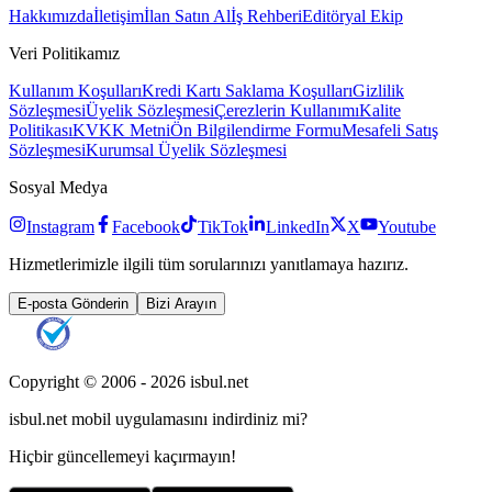
Hakkımızda
İletişim
İlan Satın Al
İş Rehberi
Editöryal Ekip
Veri Politikamız
Kullanım Koşulları
Kredi Kartı Saklama Koşulları
Gizlilik
Sözleşmesi
Üyelik Sözleşmesi
Çerezlerin Kullanımı
Kalite
Politikası
KVKK Metni
Ön Bilgilendirme Formu
Mesafeli Satış
Sözleşmesi
Kurumsal Üyelik Sözleşmesi
Sosyal Medya
Instagram
Facebook
TikTok
LinkedIn
X
Youtube
Hizmetlerimizle ilgili tüm sorularınızı yanıtlamaya hazırız.
E-posta Gönderin
Bizi Arayın
Copyright © 2006 -
2026
isbul.net
isbul.net
mobil uygulamasını
indirdiniz mi?
Hiçbir güncellemeyi kaçırmayın!