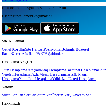
isbul.net
mobil uygulamаsını
indirdiniz mi?
Hiçbir güncellemeyi kaçırmayın!
Site Kullanımı
Genel Koşullar
Site Haritası
Pozisyonlar
Bölümler
Bölgesel
İlanlar
Ücretsiz İş İlanı Ver
CV Şablonları
Hesaplama Araçları
Tüm Hesaplama Araçları
Maaş Hesaplama
Tazminat Hesaplama
Gelir
Vergisi Hesaplama
Fazla Mesai Hesaplama
İşsizlik Maaşı
Hesaplama
Yıllık İzin Hesaplama
Yıllık İzin Ücreti Hesaplama
Yardım
Sıkça Sorulan Sorular
Sorum Var
Önerim Var
Şikayetim Var
Hakkımızda