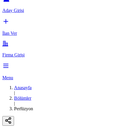
Aday Girişi
İlan Ver
Firma Girişi
Menu
Anasayfa
|
Bölümler
|
Perfüzyon