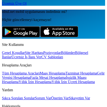
Ücretsiz Üye Ol
isbul.net
mobil uygulamаsını
indirdiniz mi?
Hiçbir güncellemeyi kaçırmayın!
Site Kullanımı
Genel Koşullar
Site Haritası
Pozisyonlar
Bölümler
Bölgesel
İlanlar
Ücretsiz İş İlanı Ver
CV Şablonları
Hesaplama Araçları
Tüm Hesaplama Araçları
Maaş Hesaplama
Tazminat Hesaplama
Gelir
Vergisi Hesaplama
Fazla Mesai Hesaplama
İşsizlik Maaşı
Hesaplama
Yıllık İzin Hesaplama
Yıllık İzin Ücreti Hesaplama
Yardım
Sıkça Sorulan Sorular
Sorum Var
Önerim Var
Şikayetim Var
Hakkımızda