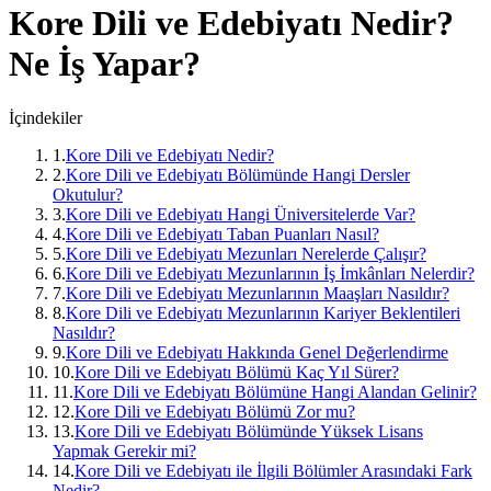
Kore Dili ve Edebiyatı
Nedir?
Ne İş Yapar?
İçindekiler
1
.
Kore Dili ve Edebiyatı Nedir?
2
.
Kore Dili ve Edebiyatı Bölümünde Hangi Dersler
Okutulur?
3
.
Kore Dili ve Edebiyatı Hangi Üniversitelerde Var?
4
.
Kore Dili ve Edebiyatı Taban Puanları Nasıl?
5
.
Kore Dili ve Edebiyatı Mezunları Nerelerde Çalışır?
6
.
Kore Dili ve Edebiyatı Mezunlarının İş İmkânları Nelerdir?
7
.
Kore Dili ve Edebiyatı Mezunlarının Maaşları Nasıldır?
8
.
Kore Dili ve Edebiyatı Mezunlarının Kariyer Beklentileri
Nasıldır?
9
.
Kore Dili ve Edebiyatı Hakkında Genel Değerlendirme
10
.
Kore Dili ve Edebiyatı Bölümü Kaç Yıl Sürer?
11
.
Kore Dili ve Edebiyatı Bölümüne Hangi Alandan Gelinir?
12
.
Kore Dili ve Edebiyatı Bölümü Zor mu?
13
.
Kore Dili ve Edebiyatı Bölümünde Yüksek Lisans
Yapmak Gerekir mi?
14
.
Kore Dili ve Edebiyatı ile İlgili Bölümler Arasındaki Fark
Nedir?