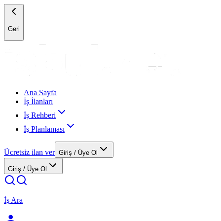
Geri
Ana Sayfa
İş İlanları
İş Rehberi
İş Planlaması
Ücretsiz ilan ver
Giriş / Üye Ol
Giriş / Üye Ol
İş Ara