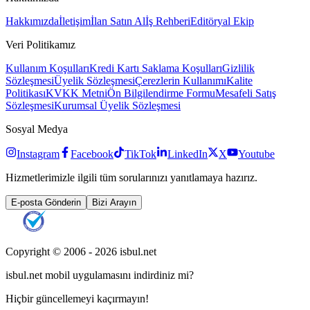
Hakkımızda
İletişim
İlan Satın Al
İş Rehberi
Editöryal Ekip
Veri Politikamız
Kullanım Koşulları
Kredi Kartı Saklama Koşulları
Gizlilik
Sözleşmesi
Üyelik Sözleşmesi
Çerezlerin Kullanımı
Kalite
Politikası
KVKK Metni
Ön Bilgilendirme Formu
Mesafeli Satış
Sözleşmesi
Kurumsal Üyelik Sözleşmesi
Sosyal Medya
Instagram
Facebook
TikTok
LinkedIn
X
Youtube
Hizmetlerimizle ilgili tüm sorularınızı yanıtlamaya hazırız.
E-posta Gönderin
Bizi Arayın
Copyright © 2006 -
2026
isbul.net
isbul.net
mobil uygulamasını
indirdiniz mi?
Hiçbir güncellemeyi kaçırmayın!