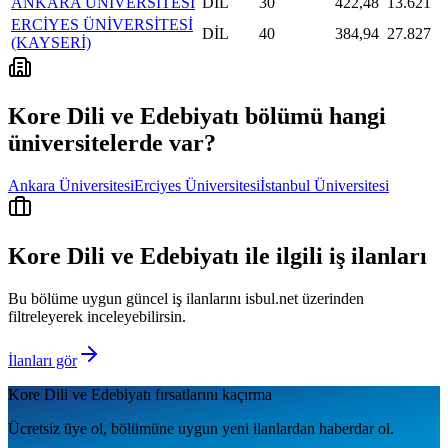
ANKARA ÜNİVERSİTESİ
DİL
30
422,48
13.621
ERCİYES ÜNİVERSİTESİ
DİL
40
384,94
27.827
(KAYSERİ)
Kore Dili ve Edebiyatı
bölümü hangi
üniversitelerde var?
Ankara Üniversitesi
Erciyes Üniversitesi
İstanbul Üniversitesi
Kore Dili ve Edebiyatı
ile ilgili iş ilanları
Bu bölüme uygun güncel iş ilanlarını isbul.net üzerinden
filtreleyerek inceleyebilirsin.
İlanları gör
Kore Dili ve Edebiyatı
fırsatlarını kaçırma
Ücretsiz üye ol, bölümüne uygun yeni ilanlardan haberdar ol.