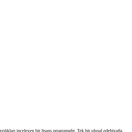
ayrılıkları inceleyen bir lisans programıdır. Tek bir ulusal edebiyatla