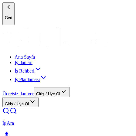
Geri
Ana Sayfa
İş İlanları
İş Rehberi
İş Planlaması
Ücretsiz ilan ver
Giriş / Üye Ol
Giriş / Üye Ol
İş Ara