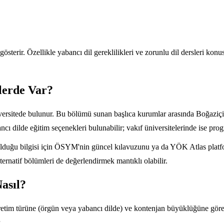
 gösterir. Özellikle yabancı dil gereklilikleri ve zorunlu dil dersleri k
lerde Var?
versitede bulunur. Bu bölümü sunan başlıca kurumlar arasında Boğaziçi Ü
cı dilde eğitim seçenekleri bulunabilir; vakıf üniversitelerinde ise pro
ık olduğu bilgisi için ÖSYM'nin güncel kılavuzunu ya da YÖK Atlas pla
ternatif bölümleri de değerlendirmek mantıklı olabilir.
asıl?
ğretim türüne (örgün veya yabancı dilde) ve kontenjan büyüklüğüne göre
.