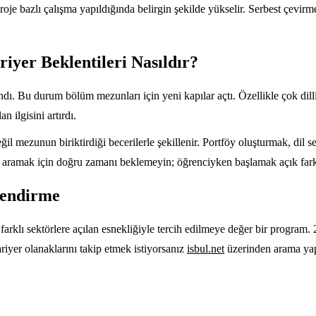
roje bazlı çalışma yapıldığında belirgin şekilde yükselir. Serbest çevir
iyer Beklentileri Nasıldır?
ndı. Bu durum bölüm mezunları için yeni kapılar açtı. Özellikle çok dilli
n ilgisini artırdı.
ğil mezunun biriktirdiği becerilerle şekillenir. Portföy oluşturmak, dil
 aramak için doğru zamanı beklemeyin; öğrenciyken başlamak açık fark 
lendirme
rklı sektörlere açılan esnekliğiyle tercih edilmeye değer bir program. 202
riyer olanaklarını takip etmek istiyorsanız
isbul.net
üzerinden arama yapa