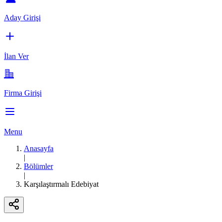
Aday Girişi
İlan Ver
Firma Girişi
Menu
Anasayfa
|
Bölümler
|
Karşılaştırmalı Edebiyat