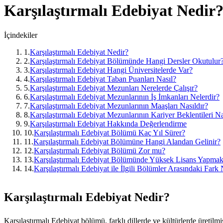
Karşılaştırmalı Edebiyat
Nedir?
İçindekiler
1
.
Karşılaştırmalı Edebiyat Nedir?
2
.
Karşılaştırmalı Edebiyat Bölümünde Hangi Dersler Okutulur
3
.
Karşılaştırmalı Edebiyat Hangi Üniversitelerde Var?
4
.
Karşılaştırmalı Edebiyat Taban Puanları Nasıl?
5
.
Karşılaştırmalı Edebiyat Mezunları Nerelerde Çalışır?
6
.
Karşılaştırmalı Edebiyat Mezunlarının İş İmkanları Nelerdir?
7
.
Karşılaştırmalı Edebiyat Mezunlarının Maaşları Nasıldır?
8
.
Karşılaştırmalı Edebiyat Mezunlarının Kariyer Beklentileri Na
9
.
Karşılaştırmalı Edebiyat Hakkında Değerlendirme
10
.
Karşılaştırmalı Edebiyat Bölümü Kaç Yıl Sürer?
11
.
Karşılaştırmalı Edebiyat Bölümüne Hangi Alandan Gelinir?
12
.
Karşılaştırmalı Edebiyat Bölümü Zor mu?
13
.
Karşılaştırmalı Edebiyat Bölümünde Yüksek Lisans Yapmak
14
.
Karşılaştırmalı Edebiyat ile İlgili Bölümler Arasındaki Fark
Karşılaştırmalı Edebiyat Nedir?
Karşılaştırmalı Edebiyat bölümü, farklı dillerde ve kültürlerde üretilmiş 