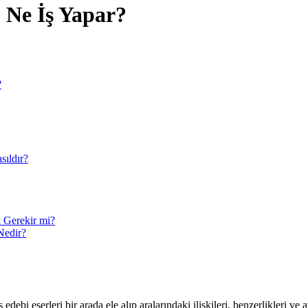
 Ne İş Yapar?
?
sıldır?
 Gerekir mi?
 Nedir?
edebi eserleri bir arada ele alıp aralarındaki ilişkileri, benzerlikleri ve 