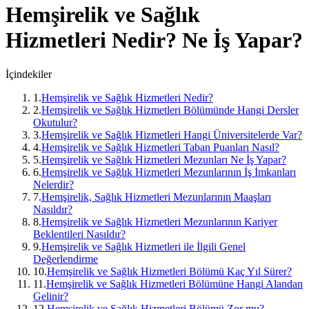
Hemşirelik ve Sağlık
Hizmetleri
Nedir? Ne İş Yapar?
İçindekiler
1
.
Hemşirelik ve Sağlık Hizmetleri Nedir?
2
.
Hemşirelik ve Sağlık Hizmetleri Bölümünde Hangi Dersler
Okutulur?
3
.
Hemşirelik ve Sağlık Hizmetleri Hangi Üniversitelerde Var?
4
.
Hemşirelik ve Sağlık Hizmetleri Taban Puanları Nasıl?
5
.
Hemşirelik ve Sağlık Hizmetleri Mezunları Ne İş Yapar?
6
.
Hemşirelik ve Sağlık Hizmetleri Mezunlarının İş İmkanları
Nelerdir?
7
.
Hemşirelik, Sağlık Hizmetleri Mezunlarının Maaşları
Nasıldır?
8
.
Hemşirelik ve Sağlık Hizmetleri Mezunlarının Kariyer
Beklentileri Nasıldır?
9
.
Hemşirelik ve Sağlık Hizmetleri ile İlgili Genel
Değerlendirme
10
.
Hemşirelik ve Sağlık Hizmetleri Bölümü Kaç Yıl Sürer?
11
.
Hemşirelik ve Sağlık Hizmetleri Bölümüne Hangi Alandan
Gelinir?
12
.
Hemşirelik ve Sağlık Hizmetleri Bölümü Zor mu?