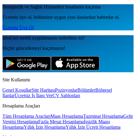
Hemşirelik ve Sağlık Hizmetleri
fırsatlarını kaçırma
Ücretsiz üye ol, bölümüne uygun yeni ilanlardan haberdar ol.
Ücretsiz Üye Ol
isbul.net
mobil uygulamаsını
indirdiniz mi?
Hiçbir güncellemeyi kaçırmayın!
Site Kullanımı
Genel Koşullar
Site Haritası
Pozisyonlar
Bölümler
Bölgesel
İlanlar
Ücretsiz İş İlanı Ver
CV Şablonları
Hesaplama Araçları
Tüm Hesaplama Araçları
Maaş Hesaplama
Tazminat Hesaplama
Gelir
Vergisi Hesaplama
Fazla Mesai Hesaplama
İşsizlik Maaşı
Hesaplama
Yıllık İzin Hesaplama
Yıllık İzin Ücreti Hesaplama