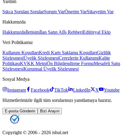
Yardım
Sıkça Sorulan Sorular
Sorum Var
Önerim Var
Şikayetim Var
Hakkımızda
Hakkımızda
İletişim
İlan Satın Al
İş Rehberi
Editöryal Ekip
Veri Politikamız
Kullanım Koşulları
Kredi Kartı Saklama Koşulları
Gizlilik
Sözleşmesi
Üyelik Sözleşmesi
Çerezlerin Kullanımı
Kalite
Politikası
KVKK Metni
Ön Bilgilendirme Formu
Mesafeli Satış
Sözleşmesi
Kurumsal Üyelik Sözleşmesi
Sosyal Medya
Instagram
Facebook
TikTok
LinkedIn
X
Youtube
Hizmetlerimizle ilgili tüm sorularınızı yanıtlamaya hazırız.
E-posta Gönderin
Bizi Arayın
Copyright © 2006 -
2026
isbul.net