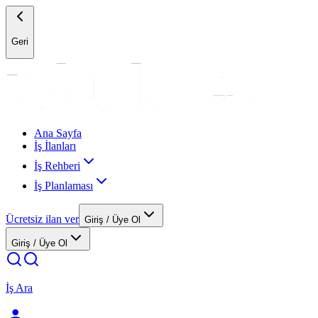
Geri
Ana Sayfa
İş İlanları
İş Rehberi
İş Planlaması
Ücretsiz ilan ver
Giriş / Üye Ol
Giriş / Üye Ol
İş Ara