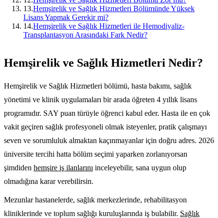
13
.
Hemşirelik ve Sağlık Hizmetleri Bölümünde Yüksek
Lisans Yapmak Gerekir mi?
14
.
Hemşirelik ve Sağlık Hizmetleri ile Hemodiyaliz-
Transplantasyon Arasındaki Fark Nedir?
Hemşirelik ve Sağlık Hizmetleri Nedir?
Hemşirelik ve Sağlık Hizmetleri bölümü, hasta bakımı, sağlık
yönetimi ve klinik uygulamaları bir arada öğreten 4 yıllık lisans
programıdır. SAY puan türüyle öğrenci kabul eder. Hasta ile en çok
vakit geçiren sağlık profesyoneli olmak isteyenler, pratik çalışmayı
seven ve sorumluluk almaktan kaçınmayanlar için doğru adres. 2026
üniversite tercihi hatta bölüm seçimi yaparken zorlanıyorsan
şimdiden
hemşire iş ilanlarını
inceleyebilir, sana uygun olup
olmadığına karar verebilirsin.
Mezunlar hastanelerde, sağlık merkezlerinde, rehabilitasyon
kliniklerinde ve toplum sağlığı kuruluşlarında iş bulabilir.
Sağlık