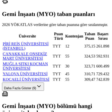
Gemi İnşaatı (MYO)
taban puanları
2026 YÖKATLAS verilerine göre
taban puanına göre sıralanmıştır.
Puan
Taban
Başarı
Üniversite
Kontenjan
Türü
Puan
Sırası
PİRİ REİS ÜNİVERSİTESİ
TYT
12
375,15
261.898
(İSTANBUL)
ÇANAKKALE ONSEKİZ
TYT
55
324,53
592.931
MART ÜNİVERSİTESİ
MUĞLA SITKI KOÇMAN
TYT
30
323,71
600.499
ÜNİVERSİTESİ
YALOVA ÜNİVERSİTESİ
TYT
45
310,71
729.432
KOCAELİ ÜNİVERSİTESİ
TYT
55
309,47
742.839
Daha Fazla Göster (9)
Gemi İnşaatı (MYO)
bölümü hangi