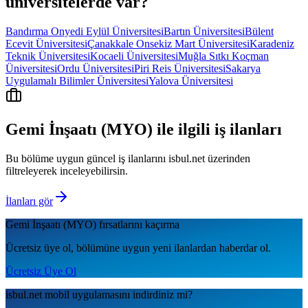
üniversitelerde var?
Bandırma Onyedi Eylül Üniversitesi
Bartın Üniversitesi
Bülent
Ecevit Üniversitesi
Çanakkale Onsekiz Mart Üniversitesi
Karadeniz
Teknik Üniversitesi
Kocaeli Üniversitesi
Muğla Sıtkı Koçman
Üniversitesi
Ordu Üniversitesi
Piri Reis Üniversitesi
Sakarya
Uygulamalı Bilimler Üniversitesi
Yalova Üniversitesi
Gemi İnşaatı (MYO)
ile ilgili iş ilanları
Bu bölüme uygun güncel iş ilanlarını isbul.net üzerinden
filtreleyerek inceleyebilirsin.
İlanları gör
Gemi İnşaatı (MYO)
fırsatlarını kaçırma
Ücretsiz üye ol, bölümüne uygun yeni ilanlardan haberdar ol.
Ücretsiz Üye Ol
isbul.net
mobil uygulamаsını
indirdiniz mi?