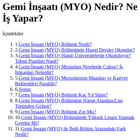
Gemi İnşaatı (MYO)
Nedir? Ne
İş Yapar?
İçindekiler
1
.
Gemi İnşaatı (MYO) Bölümü Nedir?
2
.
Gemi İnşaatı (MYO) Bölümünde Hangi Dersler Okutulur?
3
.
Gemi İnşaatı (MYO) Hangi Üniversitelerde Okutuluyor?
Taban Puanları Nasıl?
4
.
Gemi İnşaatı (MYO) Mezunları Nerelerde Çalışır? İş
İmkanları Nelerdir?
5
.
Gemi İnşaatı (MYO) Mezunlarının Maaşları ve Kariyer
Beklentileri Nasıldır?
6
.
Sonuç
7
.
Gemi İnşaatı (MYO) Bölümü Kaç Yıl Sürer?
8
.
Gemi İnşaatı (MYO) Bölümüne Hangi Alandan/Lise
Türünden Gelinir?
9
.
Gemi İnşaatı (MYO) Bölümü Zor Mu?
10
.
Gemi İnşaatı (MYO) Bölümünde Yüksek Lisans Yapmak
Gerekir Mi?
11
.
Gemi İnşaatı (MYO) ile İlgili Bölüm Arasındaki Fark
Nedir?