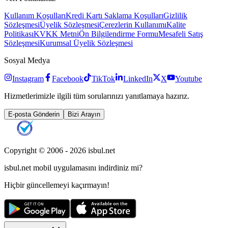
Kullanım Koşulları
Kredi Kartı Saklama Koşulları
Gizlilik
Sözleşmesi
Üyelik Sözleşmesi
Çerezlerin Kullanımı
Kalite
Politikası
KVKK Metni
Ön Bilgilendirme Formu
Mesafeli Satış
Sözleşmesi
Kurumsal Üyelik Sözleşmesi
Sosyal Medya
Instagram
Facebook
TikTok
LinkedIn
X
Youtube
Hizmetlerimizle ilgili tüm sorularınızı yanıtlamaya hazırız.
E-posta Gönderin
Bizi Arayın
Copyright © 2006 -
2026
isbul.net
isbul.net
mobil uygulamasını
indirdiniz mi?
Hiçbir güncellemeyi kaçırmayın!