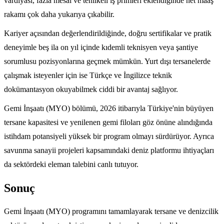
vardiyası, fazla mesai ve tehlikeli iş primleri eklendiğinde net maaş
rakamı çok daha yukarıya çıkabilir.
Kariyer açısından değerlendirildiğinde, doğru sertifikalar ve pratik
deneyimle beş ila on yıl içinde kıdemli teknisyen veya şantiye
sorumlusu pozisyonlarına geçmek mümkün. Yurt dışı tersanelerde
çalışmak isteyenler için ise Türkçe ve İngilizce teknik
dokümantasyon okuyabilmek ciddi bir avantaj sağlıyor.
Gemi İnşaatı (MYO) bölümü, 2026 itibarıyla Türkiye'nin büyüyen
tersane kapasitesi ve yenilenen gemi filoları göz önüne alındığında
istihdam potansiyeli yüksek bir program olmayı sürdürüyor. Ayrıca
savunma sanayii projeleri kapsamındaki deniz platformu ihtiyaçları
da sektördeki eleman talebini canlı tutuyor.
Sonuç
Gemi İnşaatı (MYO) programını tamamlayarak tersane ve denizcilik