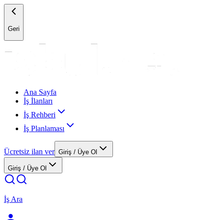
Geri
Ana Sayfa
İş İlanları
İş Rehberi
İş Planlaması
Ücretsiz ilan ver
Giriş / Üye Ol
Giriş / Üye Ol
İş Ara