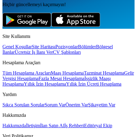
Hiçbir güncellemeyi kaçırmayın!
Site Kullanımı
Genel Koşullar
Site Haritası
Pozisyonlar
Bölümler
Bölgesel
İlanlar
Ücretsiz İş İlanı Ver
CV Şablonları
Hesaplama Araçları
Tüm Hesaplama Araçları
Maaş Hesaplama
Tazminat Hesaplama
Gelir
Vergisi Hesaplama
Fazla Mesai Hesaplama
İşsizlik Maaşı
Hesaplama
Yıllık İzin Hesaplama
Yıllık İzin Ücreti Hesaplama
Yardım
Sıkça Sorulan Sorular
Sorum Var
Önerim Var
Şikayetim Var
Hakkımızda
Hakkımızda
İletişim
İlan Satın Al
İş Rehberi
Editöryal Ekip
Veri Politikamız