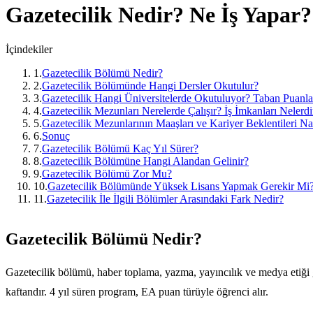
Gazetecilik
Nedir? Ne İş Yapar?
İçindekiler
1
.
Gazetecilik Bölümü Nedir?
2
.
Gazetecilik Bölümünde Hangi Dersler Okutulur?
3
.
Gazetecilik Hangi Üniversitelerde Okutuluyor? Taban Puanla
4
.
Gazetecilik Mezunları Nerelerde Çalışır? İş İmkanları Nelerdi
5
.
Gazetecilik Mezunlarının Maaşları ve Kariyer Beklentileri Nas
6
.
Sonuç
7
.
Gazetecilik Bölümü Kaç Yıl Sürer?
8
.
Gazetecilik Bölümüne Hangi Alandan Gelinir?
9
.
Gazetecilik Bölümü Zor Mu?
10
.
Gazetecilik Bölümünde Yüksek Lisans Yapmak Gerekir Mi
11
.
Gazetecilik İle İlgili Bölümler Arasındaki Fark Nedir?
Gazetecilik Bölümü Nedir?
Gazetecilik bölümü, haber toplama, yazma, yayıncılık ve medya etiği gi
kaftandır. 4 yıl süren program, EA puan türüyle öğrenci alır.