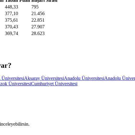
an
Taban Puan
Başarı Sırası
448,33
795
377,10
21.456
375,61
22.851
370,43
27.907
369,74
28.623
var?
 Üniversitesi
Aksaray Üniversitesi
Anadolu Üniversitesi
Anadolu Ünivers
zok Üniversitesi
Cumhuriyet Üniversitesi
inceleyebilirsin.