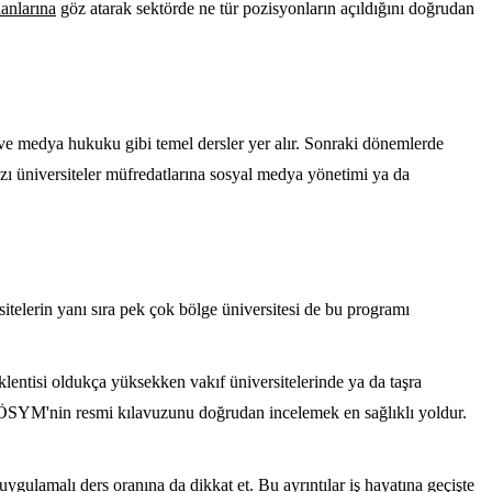
lanlarına
göz atarak sektörde ne tür pozisyonların açıldığını doğrudan
ihi ve medya hukuku gibi temel dersler yer alır. Sonraki dönemlerde
 Bazı üniversiteler müfredatlarına sosyal medya yönetimi ya da
itelerin yanı sıra pek çok bölge üniversitesi de bu programı
klentisi oldukça yüksekken vakıf üniversitelerinde ya da taşra
e ÖSYM'nin resmi kılavuzunu doğrudan incelemek en sağlıklı yoldur.
uygulamalı ders oranına da dikkat et. Bu ayrıntılar iş hayatına geçişte