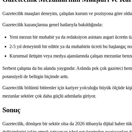
Gazetecilik maaşları deneyim, çalışılan kurum ve pozisyona göre oldukça 
Gazetecilik kazançlarına genel hatlarıyla bakıldığında:
Yeni mezun bir muhabir ya da redaksiyon asistanı asgari ücretin üz
2-5 yıl deneyimli bir editör ya da muhabirin ücreti bu başlangıç no
Kurumsal iletişim veya medya ajanslarında çalışan mezunlar benze
Serbest çalışma da bu alanda yaygındır. Aslında pek çok gazeteci hem k
potansiyeli de belirgin biçimde arttı.
Gazetecilik bölümü bitirenler için kariyer yolculuğu büyük ölçüde kişise
mezunlar sektöre çok daha güçlü adımlarla giriyor.
Sonuç
Gazetecilik, dönüşen bir sektör olsa da 2026 itibarıyla dijital haber tüke
değişimlerini takip etmek istiyorsan
isbul.net
üzerinden pozisyonları do