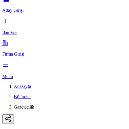
Aday Girişi
İlan Ver
Firma Girişi
Menu
Anasayfa
|
Bölümler
|
Gazetecilik