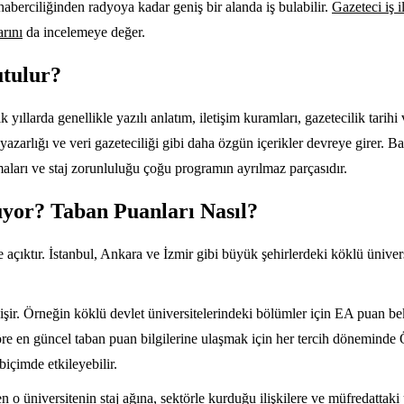
aberciliğinden radyoya kadar geniş bir alanda iş bulabilir.
Gazeteci iş i
arını
da incelemeye değer.
utulur?
k yıllarda genellikle yazılı anlatım, iletişim kuramları, gazetecilik tar
er yazarlığı ve veri gazeteciliği gibi daha özgün içerikler devreye girer.
şmaları ve staj zorunluluğu çoğu programın ayrılmaz parçasıdır.
uyor? Taban Puanları Nasıl?
açıktır. İstanbul, Ankara ve İzmir gibi büyük şehirlerdeki köklü ünivers
işir. Örneğin köklü devlet üniversitelerindeki bölümler için EA puan be
öre en güncel taban puan bilgilerine ulaşmak için her tercih dönemind
biçimde etkileyebilir.
o üniversitenin staj ağına, sektörle kurduğu ilişkilere ve müfredattaki 