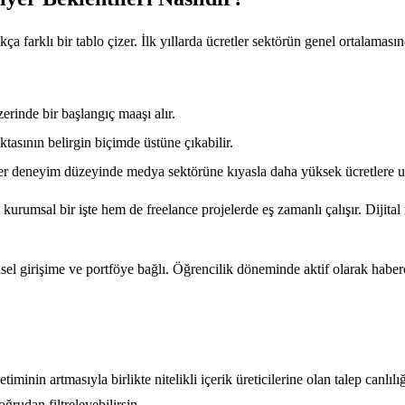
farklı bir tablo çizer. İlk yıllarda ücretler sektörün genel ortalamasında
erinde bir başlangıç maaşı alır.
ktasının belirgin biçimde üstüne çıkabilir.
r deneyim düzeyinde medya sektörüne kıyasla daha yüksek ücretlere ul
urumsal bir işte hem de freelance projelerde eş zamanlı çalışır. Dijital
l girişime ve portföye bağlı. Öğrencilik döneminde aktif olarak habercili
timinin artmasıyla birlikte nitelikli içerik üreticilerine olan talep canlıl
ğrudan filtreleyebilirsin.