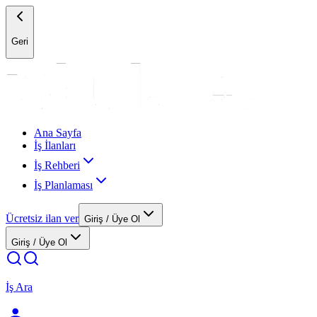
Geri
Ana Sayfa
İş İlanları
İş Rehberi
İş Planlaması
Ücretsiz ilan ver
Giriş / Üye Ol
Giriş / Üye Ol
İş Ara