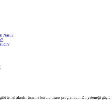
rı Nasıl?
r?
ıldır?
?
bi temel alanlar üzerine kurulu lisans programıdır. Dil yeteneği güçlü, o