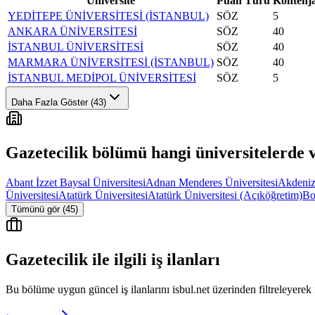
Üniversite
Puan Türü
Kontenj
YEDİTEPE ÜNİVERSİTESİ (İSTANBUL)
SÖZ
5
ANKARA ÜNİVERSİTESİ
SÖZ
40
İSTANBUL ÜNİVERSİTESİ
SÖZ
40
MARMARA ÜNİVERSİTESİ (İSTANBUL)
SÖZ
40
İSTANBUL MEDİPOL ÜNİVERSİTESİ
SÖZ
5
Daha Fazla Göster (43)
Gazetecilik
bölümü hangi üniversitelerde 
Abant İzzet Baysal Üniversitesi
Adnan Menderes Üniversitesi
Akdeniz
Üniversitesi
Atatürk Üniversitesi
Atatürk Üniversitesi (Açıköğretim)
Bo
Tümünü gör (45)
Gazetecilik
ile ilgili iş ilanları
Bu bölüme uygun güncel iş ilanlarını isbul.net üzerinden filtreleyerek 