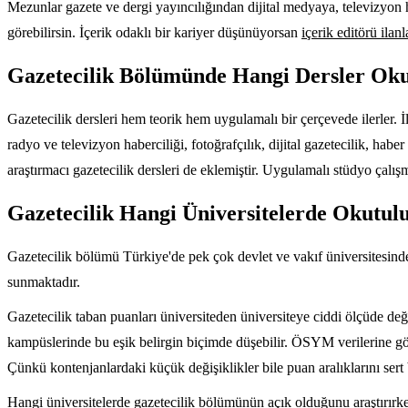
Mezunlar gazete ve dergi yayıncılığından dijital medyaya, televizyon h
görebilirsin. İçerik odaklı bir kariyer düşünüyorsan
içerik editörü ilanl
Gazetecilik Bölümünde Hangi Dersler Ok
Gazetecilik dersleri hem teorik hem uygulamalı bir çerçevede ilerler. İl
radyo ve televizyon haberciliği, fotoğrafçılık, dijital gazetecilik, hab
araştırmacı gazetecilik dersleri de eklemiştir. Uygulamalı stüdyo çalı
Gazetecilik Hangi Üniversitelerde Okutul
Gazetecilik bölümü Türkiye'de pek çok devlet ve vakıf üniversitesinde 
sunmaktadır.
Gazetecilik taban puanları üniversiteden üniversiteye ciddi ölçüde değ
kampüslerinde bu eşik belirgin biçimde düşebilir. ÖSYM verilerine g
Çünkü kontenjanlardaki küçük değişiklikler bile puan aralıklarını sert 
Hangi üniversitelerde gazetecilik bölümünün açık olduğunu araştırırken 