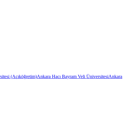
itesi (Açıköğretim)
Ankara Hacı Bayram Veli Üniversitesi
Ankara