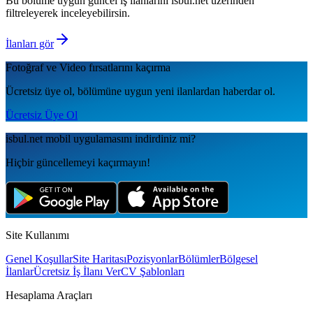
Bu bölüme uygun güncel iş ilanlarını isbul.net üzerinden
filtreleyerek inceleyebilirsin.
İlanları gör
Fotoğraf ve Video
fırsatlarını kaçırma
Ücretsiz üye ol, bölümüne uygun yeni ilanlardan haberdar ol.
Ücretsiz Üye Ol
isbul.net
mobil uygulamаsını
indirdiniz mi?
Hiçbir güncellemeyi kaçırmayın!
Site Kullanımı
Genel Koşullar
Site Haritası
Pozisyonlar
Bölümler
Bölgesel
İlanlar
Ücretsiz İş İlanı Ver
CV Şablonları
Hesaplama Araçları