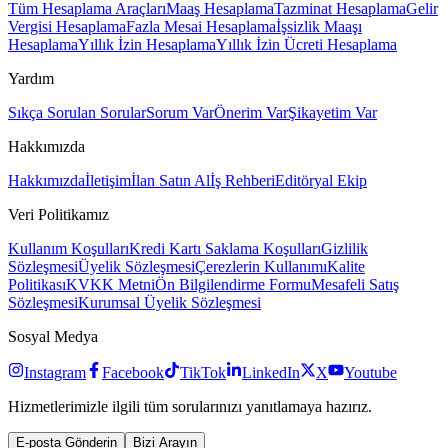
Tüm Hesaplama Araçları
Maaş Hesaplama
Tazminat Hesaplama
Gelir
Vergisi Hesaplama
Fazla Mesai Hesaplama
İşsizlik Maaşı
Hesaplama
Yıllık İzin Hesaplama
Yıllık İzin Ücreti Hesaplama
Yardım
Sıkça Sorulan Sorular
Sorum Var
Önerim Var
Şikayetim Var
Hakkımızda
Hakkımızda
İletişim
İlan Satın Al
İş Rehberi
Editöryal Ekip
Veri Politikamız
Kullanım Koşulları
Kredi Kartı Saklama Koşulları
Gizlilik
Sözleşmesi
Üyelik Sözleşmesi
Çerezlerin Kullanımı
Kalite
Politikası
KVKK Metni
Ön Bilgilendirme Formu
Mesafeli Satış
Sözleşmesi
Kurumsal Üyelik Sözleşmesi
Sosyal Medya
Instagram
Facebook
TikTok
LinkedIn
X
Youtube
Hizmetlerimizle ilgili tüm sorularınızı yanıtlamaya hazırız.
E-posta Gönderin
Bizi Arayın