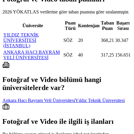
2026 YÖKATLAS verilerine göre
taban puanına göre sıralanmıştır.
Puan
Taban
Başarı
Üniversite
Kontenjan
Türü
Puan
Sırası
YILDIZ TEKNİK
ÜNİVERSİTESİ
SÖZ
20
368,21
30.347
(İSTANBUL)
ANKARA HACI BAYRAM
SÖZ
40
317,25
156.651
VELİ ÜNİVERSİTESİ
Fotoğraf ve Video
bölümü hangi
üniversitelerde var?
Ankara Hacı Bayram Veli Üniversitesi
Yıldız Teknik Üniversitesi
Fotoğraf ve Video
ile ilgili iş ilanları