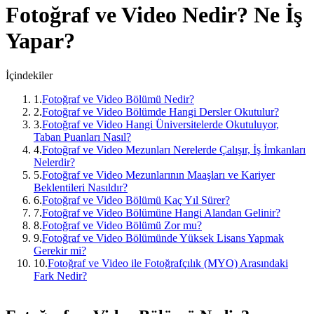
Fotoğraf ve Video
Nedir? Ne İş
Yapar?
İçindekiler
1
.
Fotoğraf ve Video Bölümü Nedir?
2
.
Fotoğraf ve Video Bölümde Hangi Dersler Okutulur?
3
.
Fotoğraf ve Video Hangi Üniversitelerde Okutuluyor,
Taban Puanları Nasıl?
4
.
Fotoğraf ve Video Mezunları Nerelerde Çalışır, İş İmkanları
Nelerdir?
5
.
Fotoğraf ve Video Mezunlarının Maaşları ve Kariyer
Beklentileri Nasıldır?
6
.
Fotoğraf ve Video Bölümü Kaç Yıl Sürer?
7
.
Fotoğraf ve Video Bölümüne Hangi Alandan Gelinir?
8
.
Fotoğraf ve Video Bölümü Zor mu?
9
.
Fotoğraf ve Video Bölümünde Yüksek Lisans Yapmak
Gerekir mi?
10
.
Fotoğraf ve Video ile Fotoğrafçılık (MYO) Arasındaki
Fark Nedir?