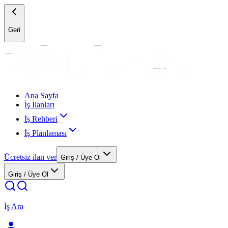
Geri
Ana Sayfa
İş İlanları
İş Rehberi
İş Planlaması
Ücretsiz ilan ver
Giriş / Üye Ol
Giriş / Üye Ol
İş Ara