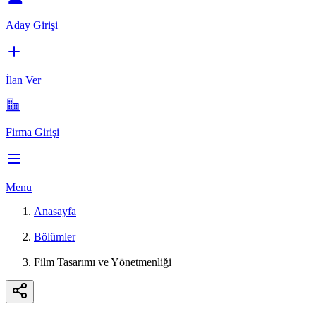
Aday Girişi
İlan Ver
Firma Girişi
Menu
Anasayfa
|
Bölümler
|
Film Tasarımı ve Yönetmenliği