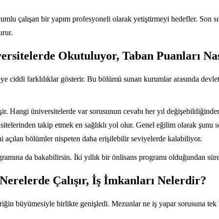
mlu çalışan bir yapım profesyoneli olarak yetiştirmeyi hedefler. Son sını
urur.
ersitelerde Okutuluyor, Taban Puanları Nas
e ciddi farklılıklar gösterir. Bu bölümü sunan kurumlar arasında devlet
. Hangi üniversitelerde var sorusunun cevabı her yıl değişebildiğinden
itelerinden takip etmek en sağlıklı yol olur. Genel eğilim olarak şunu
açılan bölümler nispeten daha erişilebilir seviyelerde kalabiliyor.
ramına da bakabilirsin. İki yıllık bir önlisans programı olduğundan süres
erelerde Çalışır, İş İmkanları Nelerdir?
içeriğin büyümesiyle birlikte genişledi. Mezunlar ne iş yapar sorusuna te