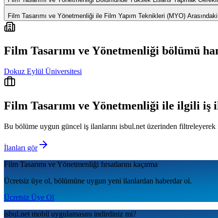
Film Tasarımı ve Yönetmenliği ile Film Yapım Teknikleri (MYO) Arasındaki
Film Tasarımı ve Yönetmenliği
bölümü hang
Dokuz Eylül Üniversitesi
Film Tasarımı ve Yönetmenliği
ile ilgili iş 
Bu bölüme uygun güncel iş ilanlarını isbul.net üzerinden filtreleyerek 
İlanları gör
Film Tasarımı ve Yönetmenliği
fırsatlarını kaçırma
Ücretsiz üye ol, bölümüne uygun yeni ilanlardan haberdar ol.
Ücretsiz Üye Ol
isbul.net
mobil uygulamаsını
indirdiniz mi?