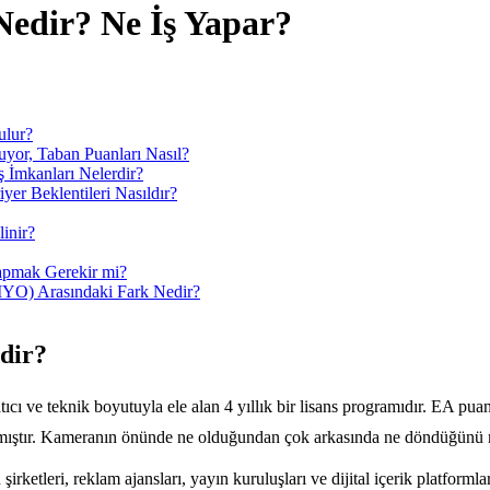
edir? Ne İş Yapar?
ulur?
uyor, Taban Puanları Nasıl?
ş İmkanları Nelerdir?
yer Beklentileri Nasıldır?
inir?
apmak Gerekir mi?
(MYO) Arasındaki Fark Nedir?
dir?
ıcı ve teknik boyutuyla ele alan 4 yıllık bir lisans programıdır. EA pu
anmıştır. Kameranın önünde ne olduğundan çok arkasında ne döndüğünü m
şirketleri, reklam ajansları, yayın kuruluşları ve dijital içerik platfor