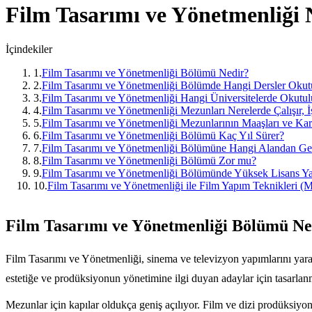
Film Tasarımı ve Yönetmenliği
N
İçindekiler
1
.
Film Tasarımı ve Yönetmenliği Bölümü Nedir?
2
.
Film Tasarımı ve Yönetmenliği Bölümde Hangi Dersler Okut
3
.
Film Tasarımı ve Yönetmenliği Hangi Üniversitelerde Okutul
4
.
Film Tasarımı ve Yönetmenliği Mezunları Nerelerde Çalışır, İ
5
.
Film Tasarımı ve Yönetmenliği Mezunlarının Maaşları ve Kari
6
.
Film Tasarımı ve Yönetmenliği Bölümü Kaç Yıl Sürer?
7
.
Film Tasarımı ve Yönetmenliği Bölümüne Hangi Alandan Gel
8
.
Film Tasarımı ve Yönetmenliği Bölümü Zor mu?
9
.
Film Tasarımı ve Yönetmenliği Bölümünde Yüksek Lisans Y
10
.
Film Tasarımı ve Yönetmenliği ile Film Yapım Teknikleri 
Film Tasarımı ve Yönetmenliği Bölümü Ne
Film Tasarımı ve Yönetmenliği, sinema ve televizyon yapımlarını yarat
estetiğe ve prodüksiyonun yönetimine ilgi duyan adaylar için tasarl
Mezunlar için kapılar oldukça geniş açılıyor. Film ve dizi prodüksiyon 