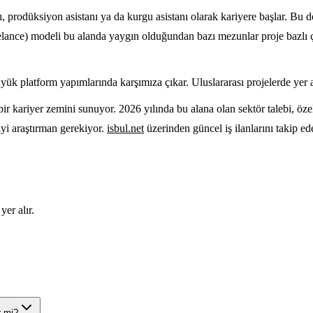
anı, prodüksiyon asistanı ya da kurgu asistanı olarak kariyere başlar. B
eelance) modeli bu alanda yaygın olduğundan bazı mezunlar proje bazlı ç
üyük platform yapımlarında karşımıza çıkar. Uluslararası projelerde yer 
r kariyer zemini sunuyor. 2026 yılında bu alana olan sektör talebi, özel
yi araştırman gerekiyor.
isbul.net
üzerinden güncel iş ilanlarını takip ed
yer alır.
r mi?