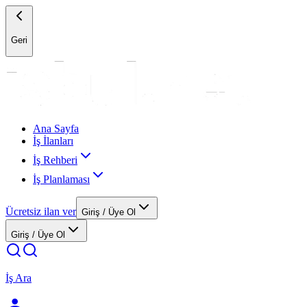
Geri
Ana Sayfa
İş İlanları
İş Rehberi
İş Planlaması
Ücretsiz ilan ver
Giriş / Üye Ol
Giriş / Üye Ol
İş Ara