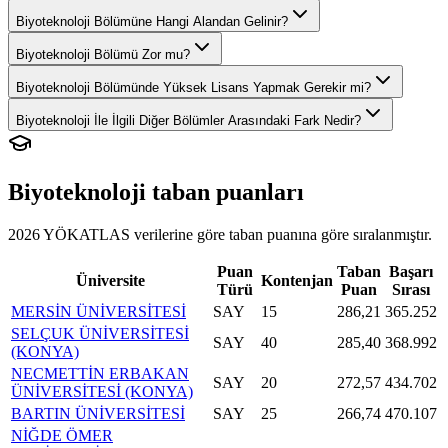
Biyoteknoloji Bölümüne Hangi Alandan Gelinir?
Biyoteknoloji Bölümü Zor mu?
Biyoteknoloji Bölümünde Yüksek Lisans Yapmak Gerekir mi?
Biyoteknoloji İle İlgili Diğer Bölümler Arasındaki Fark Nedir?
Biyoteknoloji
taban puanları
2026 YÖKATLAS verilerine göre
taban puanına göre sıralanmıştır.
Puan
Taban
Başarı
Üniversite
Kontenjan
Türü
Puan
Sırası
MERSİN ÜNİVERSİTESİ
SAY
15
286,21
365.252
SELÇUK ÜNİVERSİTESİ
SAY
40
285,40
368.992
(KONYA)
NECMETTİN ERBAKAN
SAY
20
272,57
434.702
ÜNİVERSİTESİ (KONYA)
BARTIN ÜNİVERSİTESİ
SAY
25
266,74
470.107
NİĞDE ÖMER