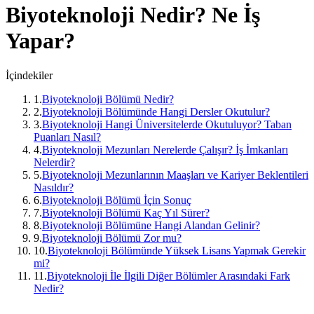
Biyoteknoloji
Nedir? Ne İş
Yapar?
İçindekiler
1
.
Biyoteknoloji Bölümü Nedir?
2
.
Biyoteknoloji Bölümünde Hangi Dersler Okutulur?
3
.
Biyoteknoloji Hangi Üniversitelerde Okutuluyor? Taban
Puanları Nasıl?
4
.
Biyoteknoloji Mezunları Nerelerde Çalışır? İş İmkanları
Nelerdir?
5
.
Biyoteknoloji Mezunlarının Maaşları ve Kariyer Beklentileri
Nasıldır?
6
.
Biyoteknoloji Bölümü İçin Sonuç
7
.
Biyoteknoloji Bölümü Kaç Yıl Sürer?
8
.
Biyoteknoloji Bölümüne Hangi Alandan Gelinir?
9
.
Biyoteknoloji Bölümü Zor mu?
10
.
Biyoteknoloji Bölümünde Yüksek Lisans Yapmak Gerekir
mi?
11
.
Biyoteknoloji İle İlgili Diğer Bölümler Arasındaki Fark
Nedir?