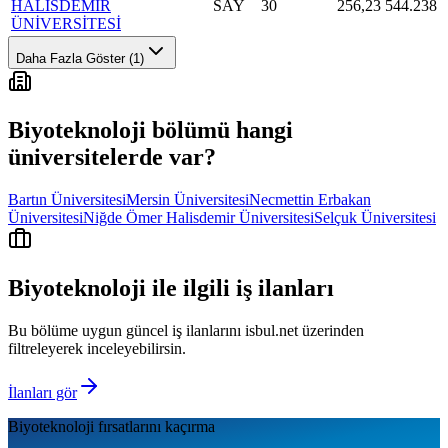
HALİSDEMİR
SAY
30
256,23
544.238
ÜNİVERSİTESİ
Daha Fazla Göster (1)
Biyoteknoloji
bölümü hangi
üniversitelerde var?
Bartın Üniversitesi
Mersin Üniversitesi
Necmettin Erbakan
Üniversitesi
Niğde Ömer Halisdemir Üniversitesi
Selçuk Üniversitesi
Biyoteknoloji
ile ilgili iş ilanları
Bu bölüme uygun güncel iş ilanlarını isbul.net üzerinden
filtreleyerek inceleyebilirsin.
İlanları gör
Biyoteknoloji
fırsatlarını kaçırma