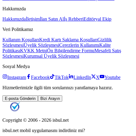
Hakkımızda
Hakkımızda
İletişim
İlan Satın Al
İş Rehberi
Editöryal Ekip
Veri Politikamız
Kullanım Koşulları
Kredi Kartı Saklama Koşulları
Gizlilik
Sözleşmesi
Üyelik Sözleşmesi
Çerezlerin Kullanımı
Kalite
Politikası
KVKK Metni
Ön Bilgilendirme Formu
Mesafeli Satış
Sözleşmesi
Kurumsal Üyelik Sözleşmesi
Sosyal Medya
Instagram
Facebook
TikTok
LinkedIn
X
Youtube
Hizmetlerimizle ilgili tüm sorularınızı yanıtlamaya hazırız.
E-posta Gönderin
Bizi Arayın
Copyright © 2006 -
2026
isbul.net
isbul.net
mobil uygulamasını
indirdiniz mi?