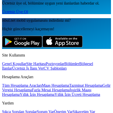
Ücretsiz üye ol, bölümüne uygun yeni ilanlardan haberdar ol.
Ücretsiz Üye Ol
isbul.net
mobil uygulamаsını
indirdiniz mi?
Hiçbir güncellemeyi kaçırmayın!
Site Kullanımı
Genel Koşullar
Site Haritası
Pozisyonlar
Bölümler
Bölgesel
İlanlar
Ücretsiz İş İlanı Ver
CV Şablonları
Hesaplama Araçları
Tüm Hesaplama Araçları
Maaş Hesaplama
Tazminat Hesaplama
Gelir
Vergisi Hesaplama
Fazla Mesai Hesaplama
İşsizlik Maaşı
Hesaplama
Yıllık İzin Hesaplama
Yıllık İzin Ücreti Hesaplama
Yardım
Sıkça Sorulan Sorular
Sorum Var
Önerim Var
Şikayetim Var