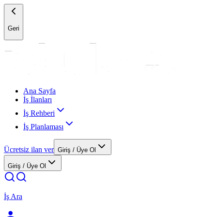
Geri
Ana Sayfa
İş İlanları
İş Rehberi
İş Planlaması
Ücretsiz ilan ver
Giriş / Üye Ol
Giriş / Üye Ol
İş Ara