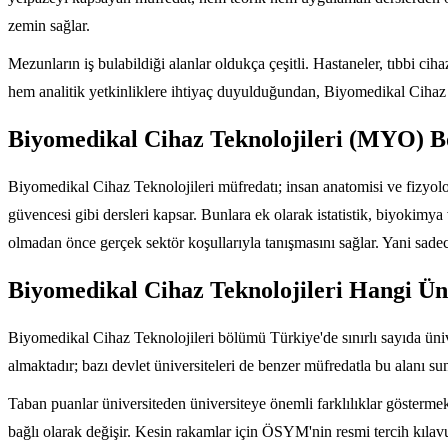
zemin sağlar.
Mezunların iş bulabildiği alanlar oldukça çeşitli. Hastaneler, tıbbi cih
hem analitik yetkinliklere ihtiyaç duyulduğundan, Biyomedikal Cihaz T
Biyomedikal Cihaz Teknolojileri (MYO) 
Biyomedikal Cihaz Teknolojileri müfredatı; insan anatomisi ve fizyoloj
güvencesi gibi dersleri kapsar. Bunlara ek olarak istatistik, biyokimy
olmadan önce gerçek sektör koşullarıyla tanışmasını sağlar. Yani sadece
Biyomedikal Cihaz Teknolojileri Hangi Ün
Biyomedikal Cihaz Teknolojileri bölümü Türkiye'de sınırlı sayıda üniv
almaktadır; bazı devlet üniversiteleri de benzer müfredatla bu alanı su
Taban puanlar üniversiteden üniversiteye önemli farklılıklar göstermek
bağlı olarak değişir. Kesin rakamlar için ÖSYM'nin resmi tercih kılav