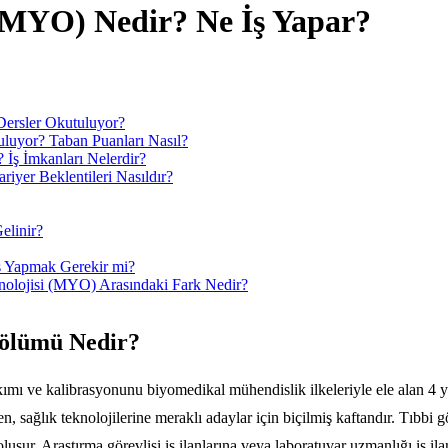
 (MYO)
Nedir? Ne İş Yapar?
ersler Okutuluyor?
uluyor? Taban Puanları Nasıl?
 İş İmkanları Nelerdir?
iyer Beklentileri Nasıldır?
elinir?
s Yapmak Gerekir mi?
knolojisi (MYO) Arasındaki Fark Nedir?
Bölümü Nedir?
akımı ve kalibrasyonunu biyomedikal mühendislik ilkeleriyle ele alan 4 
en, sağlık teknolojilerine meraklı adaylar için biçilmiş kaftandır. Tıbbi
oluşur.
Araştırma görevlisi iş ilanlarına
veya
laboratuvar uzmanlığı iş ila