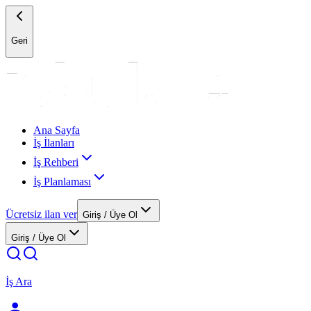
Geri
Ana Sayfa
İş İlanları
İş Rehberi
İş Planlaması
Ücretsiz ilan ver
Giriş / Üye Ol
Giriş / Üye Ol
İş Ara