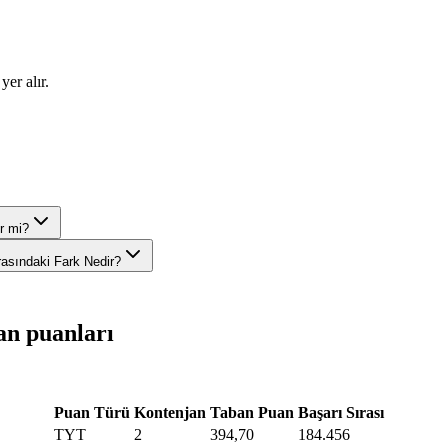
yer alır.
r mi?
rasındaki Fark Nedir?
an puanları
Puan Türü
Kontenjan
Taban Puan
Başarı Sırası
TYT
2
394,70
184.456