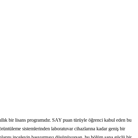
yıllık bir lisans programıdır. SAY puan türüyle öğrenci kabul eden bu
 görüntüleme sistemlerinden laboratuvar cihazlarına kadar geniş bir
nların
ı inceleyip başvurmayı düşünüyorsan, bu bölüm sana güçlü bir