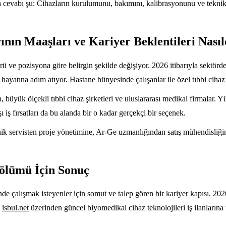
cevabı şu: Cihazların kurulumunu, bakımını, kalibrasyonunu ve teknik d
nın Maaşları ve Kariyer Beklentileri Nasıl
ü ve pozisyona göre belirgin şekilde değişiyor. 2026 itibarıyla sektörd
 hayatına adım atıyor. Hastane bünyesinde çalışanlar ile özel tıbbi cihaz 
 büyük ölçekli tıbbi cihaz şirketleri ve uluslararası medikal firmalar. Y
ı iş fırsatları da bu alanda bir o kadar gerçekçi bir seçenek.
ik servisten proje yönetimine, Ar-Ge uzmanlığından satış mühendisliğin
ölümü İçin Sonuç
de çalışmak isteyenler için somut ve talep gören bir kariyer kapısı. 2
,
isbul.net
üzerinden güncel biyomedikal cihaz teknolojileri iş ilanlarına u