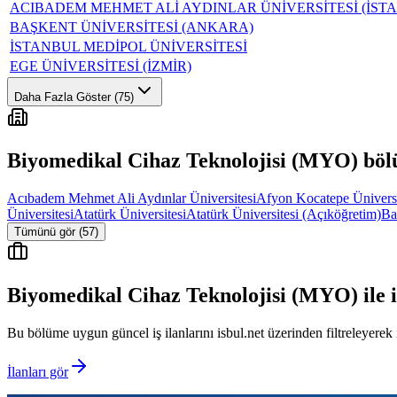
ACIBADEM MEHMET ALİ AYDINLAR ÜNİVERSİTESİ (İST
BAŞKENT ÜNİVERSİTESİ (ANKARA)
İSTANBUL MEDİPOL ÜNİVERSİTESİ
EGE ÜNİVERSİTESİ (İZMİR)
Daha Fazla Göster (75)
Biyomedikal Cihaz Teknolojisi (MYO)
bölü
Acıbadem Mehmet Ali Aydınlar Üniversitesi
Afyon Kocatepe Üniversi
Üniversitesi
Atatürk Üniversitesi
Atatürk Üniversitesi (Açıköğretim)
Ba
Tümünü gör (57)
Biyomedikal Cihaz Teknolojisi (MYO)
ile i
Bu bölüme uygun güncel iş ilanlarını isbul.net üzerinden filtreleyerek 
İlanları gör