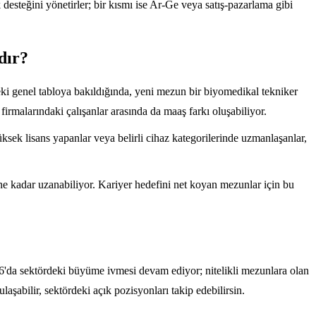
esteğini yönetirler; bir kısmı ise Ar-Ge veya satış-pazarlama gibi
dır?
eki genel tabloya bakıldığında, yeni mezun bir biyomedikal tekniker
firmalarındaki çalışanlar arasında da maaş farkı oluşabiliyor.
üksek lisans yapanlar veya belirli cihaz kategorilerinde uzmanlaşanlar,
e kadar uzanabiliyor. Kariyer hedefini net koyan mezunlar için bu
026'da sektördeki büyüme ivmesi devam ediyor; nitelikli mezunlara olan
laşabilir, sektördeki açık pozisyonları takip edebilirsin.