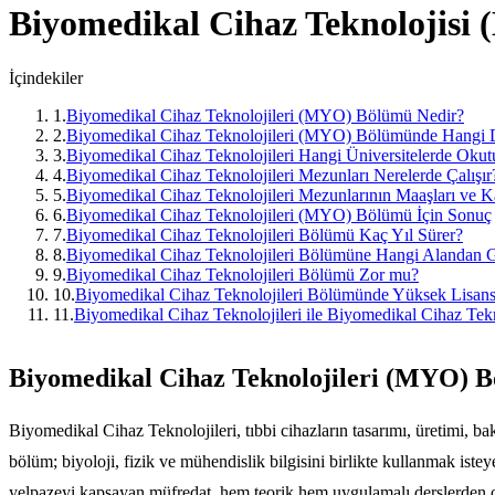
Biyomedikal Cihaz Teknolojisi
İçindekiler
1
.
Biyomedikal Cihaz Teknolojileri (MYO) Bölümü Nedir?
2
.
Biyomedikal Cihaz Teknolojileri (MYO) Bölümünde Hangi D
3
.
Biyomedikal Cihaz Teknolojileri Hangi Üniversitelerde Okut
4
.
Biyomedikal Cihaz Teknolojileri Mezunları Nerelerde Çalışır?
5
.
Biyomedikal Cihaz Teknolojileri Mezunlarının Maaşları ve Kar
6
.
Biyomedikal Cihaz Teknolojileri (MYO) Bölümü İçin Sonuç
7
.
Biyomedikal Cihaz Teknolojileri Bölümü Kaç Yıl Sürer?
8
.
Biyomedikal Cihaz Teknolojileri Bölümüne Hangi Alandan G
9
.
Biyomedikal Cihaz Teknolojileri Bölümü Zor mu?
10
.
Biyomedikal Cihaz Teknolojileri Bölümünde Yüksek Lisan
11
.
Biyomedikal Cihaz Teknolojileri ile Biyomedikal Cihaz Te
Biyomedikal Cihaz Teknolojileri (MYO) 
Biyomedikal Cihaz Teknolojileri, tıbbi cihazların tasarımı, üretimi, b
bölüm; biyoloji, fizik ve mühendislik bilgisini birlikte kullanmak istey
yelpazeyi kapsayan müfredat, hem teorik hem uygulamalı derslerden 