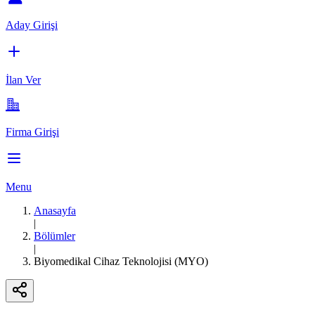
Aday Girişi
İlan Ver
Firma Girişi
Menu
Anasayfa
|
Bölümler
|
Biyomedikal Cihaz Teknolojisi (MYO)