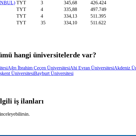
ANBUL)
TYT
3
345,68
426.424
TYT
4
335,88
497.749
TYT
4
334,13
511.395
TYT
35
334,10
511.622
mü hangi üniversitelerde var?
tesi
Ağrı İbrahim Çeçen Üniversitesi
Ahi Evran Üniversitesi
Akdeniz Ün
şkent Üniversitesi
Bayburt Üniversitesi
lgili iş ilanları
inceleyebilirsin.