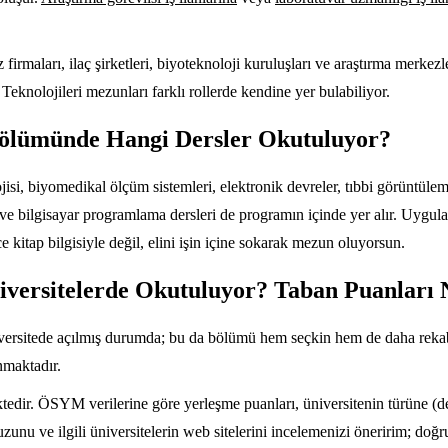
az firmaları, ilaç şirketleri, biyoteknoloji kuruluşları ve araştırma mer
eknolojileri mezunları farklı rollerde kendine yer bulabiliyor.
Bölümünde Hangi Dersler Okutuluyor?
isi, biyomedikal ölçüm sistemleri, elektronik devreler, tıbbi görüntülem
a ve bilgisayar programlama dersleri de programın içinde yer alır. Uygula
 kitap bilgisiyle değil, elini işin içine sokarak mezun oluyorsun.
iversitelerde Okutuluyor? Taban Puanları 
ersitede açılmış durumda; bu da bölümü hem seçkin hem de daha rekabetç
nmaktadır.
tedir. ÖSYM verilerine göre yerleşme puanları, üniversitenin türüne (de
uzunu ve ilgili üniversitelerin web sitelerini incelemenizi öneririm; d