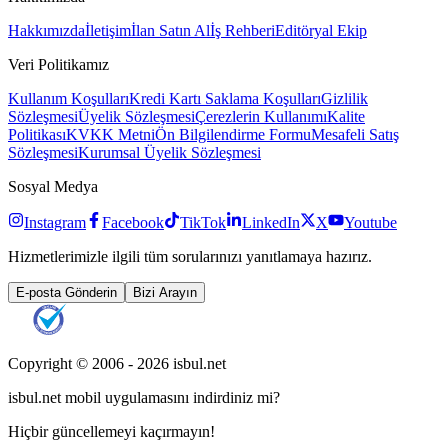
Hakkımızda
İletişim
İlan Satın Al
İş Rehberi
Editöryal Ekip
Veri Politikamız
Kullanım Koşulları
Kredi Kartı Saklama Koşulları
Gizlilik
Sözleşmesi
Üyelik Sözleşmesi
Çerezlerin Kullanımı
Kalite
Politikası
KVKK Metni
Ön Bilgilendirme Formu
Mesafeli Satış
Sözleşmesi
Kurumsal Üyelik Sözleşmesi
Sosyal Medya
Instagram
Facebook
TikTok
LinkedIn
X
Youtube
Hizmetlerimizle ilgili tüm sorularınızı yanıtlamaya hazırız.
E-posta Gönderin
Bizi Arayın
Copyright © 2006 -
2026
isbul.net
isbul.net
mobil uygulamasını
indirdiniz mi?
Hiçbir güncellemeyi kaçırmayın!