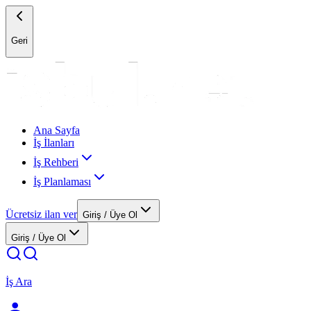
Geri
Ana Sayfa
İş İlanları
İş Rehberi
İş Planlaması
Ücretsiz ilan ver
Giriş / Üye Ol
Giriş / Üye Ol
İş Ara