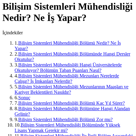
Bilişim Sistemleri Mühendisliği
Nedir? Ne İş Yapar?
İçindekiler
1
.
Bilişim Sistemleri Mühendisliği Bölümü Nedir? Ne İş
Yapar?
2
.
Bilişim Sistemleri Mühendisliği Bölümünde Hangi Dersler
Okutulur?
3
.
Bilişim Sistemleri Mühendisliği Hangi Üniversitelerde
Okutuluyor? Bölümün Taban Puanları Nasıl?
4
.
Bilişim Sistemleri Mühendisliği Mezunları Nerelerde
Çalışır? İş İmkanları Nelerdir?
5
.
Bilişim Sistemleri Mühendisliği Mezunlarının Maaşları ve
Kariyer Beklentileri Nasıldır?
6
.
Sonuç
7
.
Bilişim Sistemleri Mühendisliği Bölümü Kaç Yıl Sürer?
8
.
Bilişim Sistemleri Mühendisliği Bölümüne Hangi Alandan
Gelinir?
9
.
Bilişim Sistemleri Mühendisliği Bölümü Zor mu?
10
.
Bilişim Sistemleri Mühendisliği Bölümünde Yüksek
Lisans Yapmak Gerekir mi?
11
.
Bilişim Sistemleri Mühendisliği İle İlgili Bölüm Arasındaki