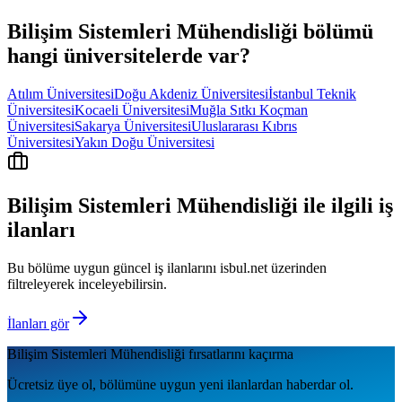
Bilişim Sistemleri Mühendisliği
bölümü
hangi üniversitelerde var?
Atılım Üniversitesi
Doğu Akdeniz Üniversitesi
İstanbul Teknik
Üniversitesi
Kocaeli Üniversitesi
Muğla Sıtkı Koçman
Üniversitesi
Sakarya Üniversitesi
Uluslararası Kıbrıs
Üniversitesi
Yakın Doğu Üniversitesi
Bilişim Sistemleri Mühendisliği
ile ilgili iş
ilanları
Bu bölüme uygun güncel iş ilanlarını isbul.net üzerinden
filtreleyerek inceleyebilirsin.
İlanları gör
Bilişim Sistemleri Mühendisliği
fırsatlarını kaçırma
Ücretsiz üye ol, bölümüne uygun yeni ilanlardan haberdar ol.