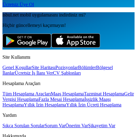
Ücretsiz Üye Ol
isbul.net
mobil uygulamаsını
indirdiniz mi?
Hiçbir güncellemeyi kaçırmayın!
Site Kullanımı
Genel Koşullar
Site Haritası
Pozisyonlar
Bölümler
Bölgesel
İlanlar
Ücretsiz İş İlanı Ver
CV Şablonları
Hesaplama Araçları
Tüm Hesaplama Araçları
Maaş Hesaplama
Tazminat Hesaplama
Gelir
Vergisi Hesaplama
Fazla Mesai Hesaplama
İşsizlik Maaşı
Hesaplama
Yıllık İzin Hesaplama
Yıllık İzin Ücreti Hesaplama
Yardım
Sıkça Sorulan Sorular
Sorum Var
Önerim Var
Şikayetim Var
Hakkımızda