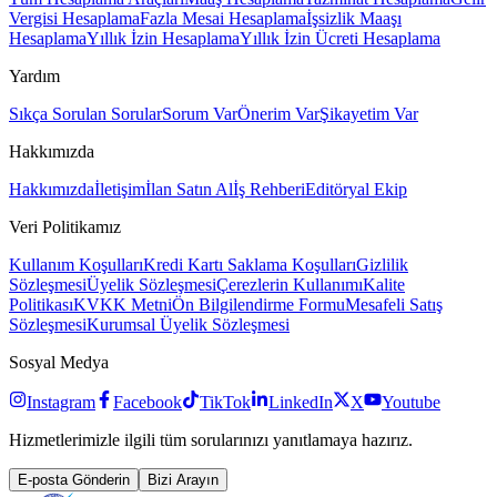
Vergisi Hesaplama
Fazla Mesai Hesaplama
İşsizlik Maaşı
Hesaplama
Yıllık İzin Hesaplama
Yıllık İzin Ücreti Hesaplama
Yardım
Sıkça Sorulan Sorular
Sorum Var
Önerim Var
Şikayetim Var
Hakkımızda
Hakkımızda
İletişim
İlan Satın Al
İş Rehberi
Editöryal Ekip
Veri Politikamız
Kullanım Koşulları
Kredi Kartı Saklama Koşulları
Gizlilik
Sözleşmesi
Üyelik Sözleşmesi
Çerezlerin Kullanımı
Kalite
Politikası
KVKK Metni
Ön Bilgilendirme Formu
Mesafeli Satış
Sözleşmesi
Kurumsal Üyelik Sözleşmesi
Sosyal Medya
Instagram
Facebook
TikTok
LinkedIn
X
Youtube
Hizmetlerimizle ilgili tüm sorularınızı yanıtlamaya hazırız.
E-posta Gönderin
Bizi Arayın