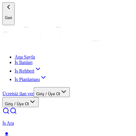
Geri
Ana Sayfa
İş İlanları
İş Rehberi
İş Planlaması
Ücretsiz ilan ver
Giriş / Üye Ol
Giriş / Üye Ol
İş Ara