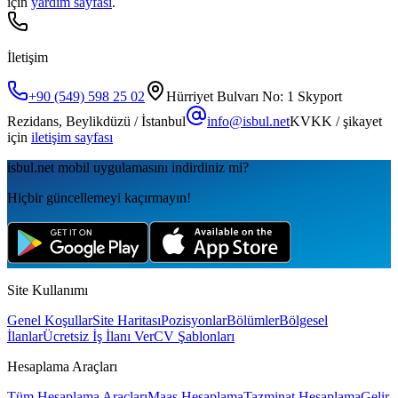
için
yardım sayfası
.
İletişim
+90 (549) 598 25 02
Hürriyet Bulvarı No: 1 Skyport
Rezidans, Beylikdüzü / İstanbul
info@isbul.net
KVKK / şikayet
için
iletişim sayfası
isbul.net
mobil uygulamаsını
indirdiniz mi?
Hiçbir güncellemeyi kaçırmayın!
Site Kullanımı
Genel Koşullar
Site Haritası
Pozisyonlar
Bölümler
Bölgesel
İlanlar
Ücretsiz İş İlanı Ver
CV Şablonları
Hesaplama Araçları
Tüm Hesaplama Araçları
Maaş Hesaplama
Tazminat Hesaplama
Gelir