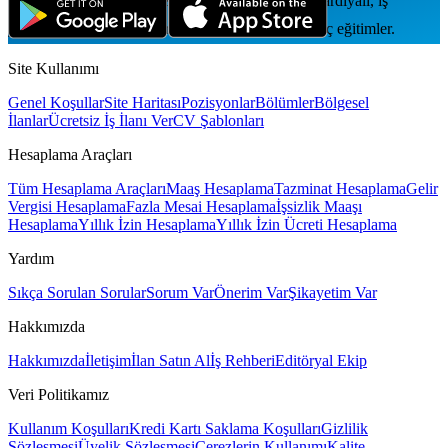
Yıllık performans değerlendirmesi; tam zamanlı, vardiyalı, iş
yerinde; yemek, servis, prim; mesleki gelişim için iç eğitimler.
Site Kullanımı
Genel Koşullar
Site Haritası
Pozisyonlar
Bölümler
Bölgesel
İlanlar
Ücretsiz İş İlanı Ver
CV Şablonları
Hesaplama Araçları
Tüm Hesaplama Araçları
Maaş Hesaplama
Tazminat Hesaplama
Gelir
Vergisi Hesaplama
Fazla Mesai Hesaplama
İşsizlik Maaşı
Hesaplama
Yıllık İzin Hesaplama
Yıllık İzin Ücreti Hesaplama
Yardım
Sıkça Sorulan Sorular
Sorum Var
Önerim Var
Şikayetim Var
Hakkımızda
Hakkımızda
İletişim
İlan Satın Al
İş Rehberi
Editöryal Ekip
Veri Politikamız
Kullanım Koşulları
Kredi Kartı Saklama Koşulları
Gizlilik
Sözleşmesi
Üyelik Sözleşmesi
Çerezlerin Kullanımı
Kalite