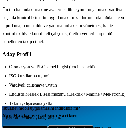
Üretim hattındaki makine ayar ve kalibrasyonunu yapmak; vardiya
başında kontrol listelerini uygulamak; arıza durumunda müdahale ve
raporlama; hammadde ve yarı mamul akışını yönetmek; kalite
kontrol ekibiyle koordineli çalışmak; üretim verilerini operatör
panelinden takip etmek.
Aday Profili
Otomasyon ve PLC temel bilgisi (tercih sebebi)
İSG kurallarına uyumlu
Vardiyalı çalışmaya uygun
Endüstri Meslek Lisesi mezunu (Elektrik / Makine / Mekatronik)
Takım çalışmasına yatkın
isbul.net
mobil uygulamаsını
indirdiniz mi?
Yan Haklar ve Çalışma Şartları
Hiçbir güncellemeyi kaçırmayın!