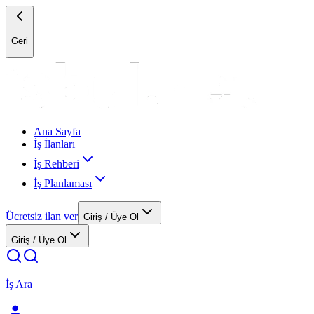
Geri
Ana Sayfa
İş İlanları
İş Rehberi
İş Planlaması
Ücretsiz ilan ver
Giriş / Üye Ol
Giriş / Üye Ol
İş Ara