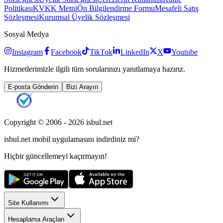
Politikası
KVKK Metni
Ön Bilgilendirme Formu
Mesafeli Satış
Sözleşmesi
Kurumsal Üyelik Sözleşmesi
Sosyal Medya
Instagram
Facebook
TikTok
LinkedIn
X
Youtube
Hizmetlerimizle ilgili tüm sorularınızı yanıtlamaya hazırız.
E-posta Gönderin
Bizi Arayın
Copyright © 2006 -
2026
isbul.net
isbul.net
mobil uygulamasını
indirdiniz mi?
Hiçbir güncellemeyi kaçırmayın!
Site Kullanımı
Hesaplama Araçları