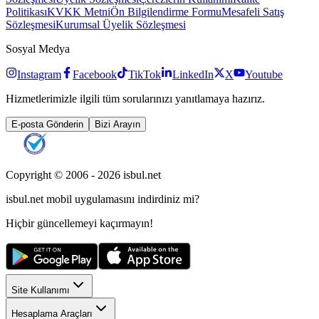
Politikası
KVKK Metni
Ön Bilgilendirme Formu
Mesafeli Satış
Sözleşmesi
Kurumsal Üyelik Sözleşmesi
Sosyal Medya
Instagram
Facebook
TikTok
LinkedIn
X
Youtube
Hizmetlerimizle ilgili tüm sorularınızı yanıtlamaya hazırız.
E-posta Gönderin
Bizi Arayın
Copyright © 2006 -
2026
isbul.net
isbul.net
mobil uygulamasını
indirdiniz mi?
Hiçbir güncellemeyi kaçırmayın!
Site Kullanımı
Hesaplama Araçları