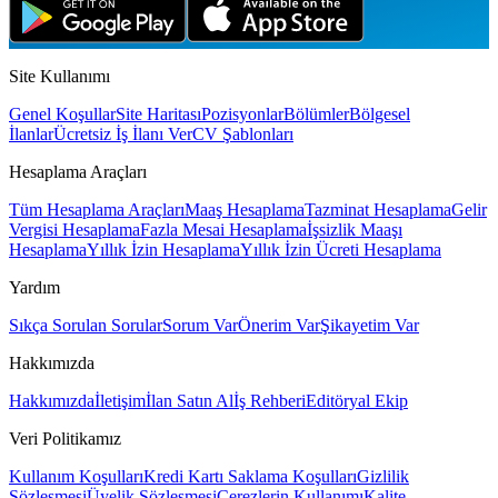
Site Kullanımı
Genel Koşullar
Site Haritası
Pozisyonlar
Bölümler
Bölgesel
İlanlar
Ücretsiz İş İlanı Ver
CV Şablonları
Hesaplama Araçları
Tüm Hesaplama Araçları
Maaş Hesaplama
Tazminat Hesaplama
Gelir
Vergisi Hesaplama
Fazla Mesai Hesaplama
İşsizlik Maaşı
Hesaplama
Yıllık İzin Hesaplama
Yıllık İzin Ücreti Hesaplama
Yardım
Sıkça Sorulan Sorular
Sorum Var
Önerim Var
Şikayetim Var
Hakkımızda
Hakkımızda
İletişim
İlan Satın Al
İş Rehberi
Editöryal Ekip
Veri Politikamız
Kullanım Koşulları
Kredi Kartı Saklama Koşulları
Gizlilik
Sözleşmesi
Üyelik Sözleşmesi
Çerezlerin Kullanımı
Kalite