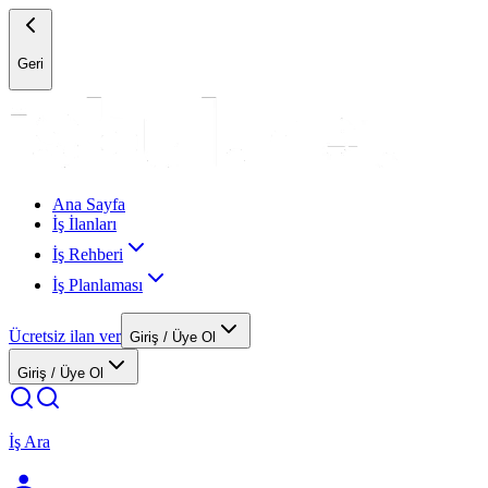
Geri
Ana Sayfa
İş İlanları
İş Rehberi
İş Planlaması
Ücretsiz ilan ver
Giriş / Üye Ol
Giriş / Üye Ol
İş Ara