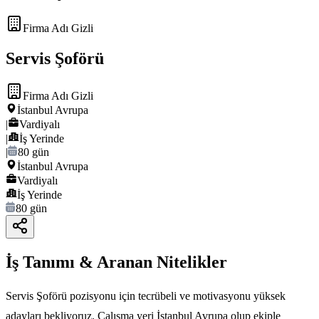
Firma Adı Gizli
Servis Şoförü
Firma Adı Gizli
İstanbul Avrupa
|
Vardiyalı
|
İş Yerinde
|
80 gün
İstanbul Avrupa
Vardiyalı
İş Yerinde
80 gün
İş Tanımı & Aranan Nitelikler
Servis Şoförü pozisyonu için tecrübeli ve motivasyonu yüksek
adayları bekliyoruz. Çalışma yeri İstanbul Avrupa olup ekiple