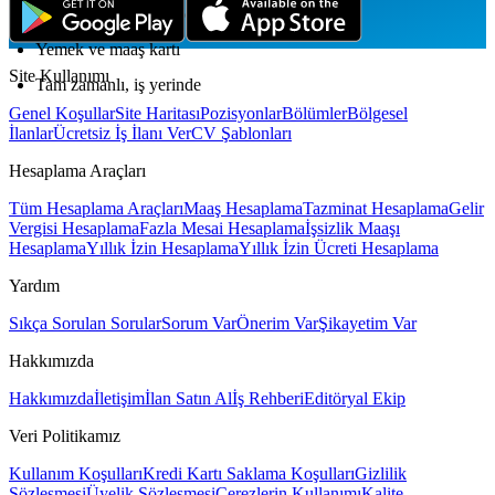
SGK bildirimli kazanç
Yemek ve maaş kartı
Site Kullanımı
Tam zamanlı, iş yerinde
Genel Koşullar
Site Haritası
Pozisyonlar
Bölümler
Bölgesel
İlanlar
Ücretsiz İş İlanı Ver
CV Şablonları
Hesaplama Araçları
Tüm Hesaplama Araçları
Maaş Hesaplama
Tazminat Hesaplama
Gelir
Vergisi Hesaplama
Fazla Mesai Hesaplama
İşsizlik Maaşı
Hesaplama
Yıllık İzin Hesaplama
Yıllık İzin Ücreti Hesaplama
Yardım
Sıkça Sorulan Sorular
Sorum Var
Önerim Var
Şikayetim Var
Hakkımızda
Hakkımızda
İletişim
İlan Satın Al
İş Rehberi
Editöryal Ekip
Veri Politikamız
Kullanım Koşulları
Kredi Kartı Saklama Koşulları
Gizlilik
Sözleşmesi
Üyelik Sözleşmesi
Çerezlerin Kullanımı
Kalite