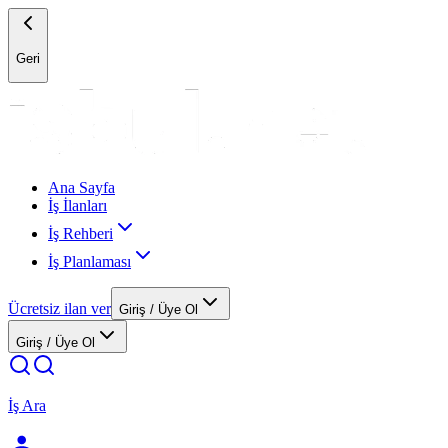
Geri
Ana Sayfa
İş İlanları
İş Rehberi
İş Planlaması
Ücretsiz ilan ver
Giriş / Üye Ol
Giriş / Üye Ol
İş Ara