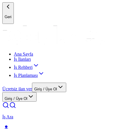
Geri
Ana Sayfa
İş İlanları
İş Rehberi
İş Planlaması
Ücretsiz ilan ver
Giriş / Üye Ol
Giriş / Üye Ol
İş Ara