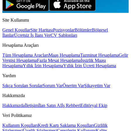
Site Kullanımı
Genel Koşullar
Site Haritası
Pozisyonlar
Bölümler
Bölgesel
İlanlar
Ücretsiz İş İlanı Ver
CV Şablonları
Hesaplama Araçları
Tüm Hesaplama Araçları
Maaş Hesaplama
Tazminat Hesaplama
Gelir
Vergisi Hesaplama
Fazla Mesai Hesaplama
İşsizlik Maaşı
Hesaplama
Yıllık İzin Hesaplama
Yıllık İzin Ücreti Hesaplama
Yardım
Sıkça Sorulan Sorular
Sorum Var
Önerim Var
Şikayetim Var
Hakkımızda
Hakkımızda
İletişim
İlan Satın Al
İş Rehberi
Editöryal Ekip
Veri Politikamız
Kullanım Koşulları
Kredi Kartı Saklama Koşulları
Gizlilik
Sözleşmesi
Üyelik Sözleşmesi
Çerezlerin Kullanımı
Kalite