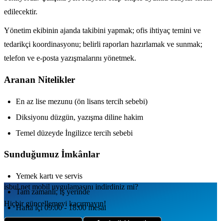
edilecektir.
Yönetim ekibinin ajanda takibini yapmak; ofis ihtiyaç temini ve
tedarikçi koordinasyonu; belirli raporları hazırlamak ve sunmak;
telefon ve e-posta yazışmalarını yönetmek.
Aranan Nitelikler
En az lise mezunu (ön lisans tercih sebebi)
Diksiyonu düzgün, yazışma diline hakim
Temel düzeyde İngilizce tercih sebebi
Sunduğumuz İmkânlar
Yemek kartı ve servis
isbul.net
mobil uygulamаsını
indirdiniz mi?
Tam zamanlı, iş yerinde
Hiçbir güncellemeyi kaçırmayın!
Hafta içi 09:00 - 18:00 mesai