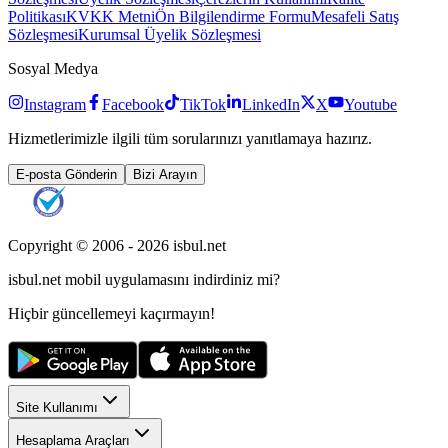
Politikası
KVKK Metni
Ön Bilgilendirme Formu
Mesafeli Satış
Sözleşmesi
Kurumsal Üyelik Sözleşmesi
Sosyal Medya
Instagram
Facebook
TikTok
LinkedIn
X
Youtube
Hizmetlerimizle ilgili tüm sorularınızı yanıtlamaya hazırız.
E-posta Gönderin
Bizi Arayın
Copyright © 2006 -
2026
isbul.net
isbul.net
mobil uygulamasını
indirdiniz mi?
Hiçbir güncellemeyi kaçırmayın!
Site Kullanımı
Hesaplama Araçları