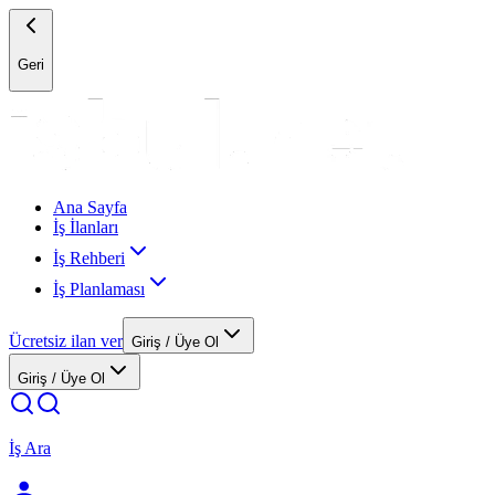
Geri
Ana Sayfa
İş İlanları
İş Rehberi
İş Planlaması
Ücretsiz ilan ver
Giriş / Üye Ol
Giriş / Üye Ol
İş Ara