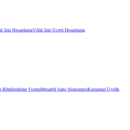
lık İzin Hesaplama
Yıllık İzin Ücreti Hesaplama
 Bilgilendirme Formu
Mesafeli Satış Sözleşmesi
Kurumsal Üyelik