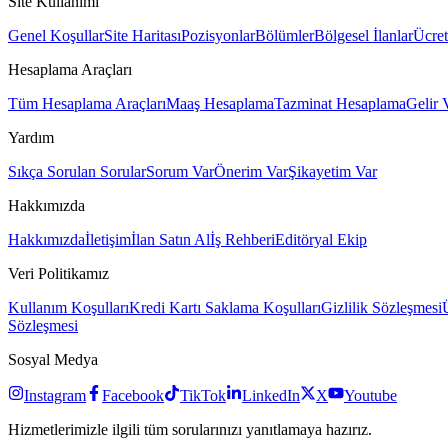
Site Kullanımı
Genel Koşullar
Site Haritası
Pozisyonlar
Bölümler
Bölgesel İlanlar
Ücret
Hesaplama Araçları
Tüm Hesaplama Araçları
Maaş Hesaplama
Tazminat Hesaplama
Gelir 
Yardım
Sıkça Sorulan Sorular
Sorum Var
Önerim Var
Şikayetim Var
Hakkımızda
Hakkımızda
İletişim
İlan Satın Al
İş Rehberi
Editöryal Ekip
Veri Politikamız
Kullanım Koşulları
Kredi Kartı Saklama Koşulları
Gizlilik Sözleşmesi
Sözleşmesi
Sosyal Medya
Instagram
Facebook
TikTok
LinkedIn
X
Youtube
Hizmetlerimizle ilgili tüm sorularınızı yanıtlamaya hazırız.