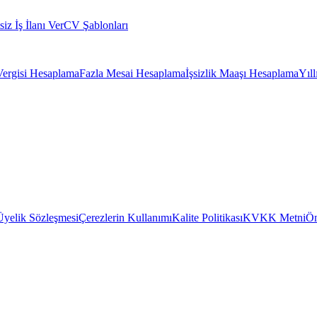
siz İş İlanı Ver
CV Şablonları
Vergisi Hesaplama
Fazla Mesai Hesaplama
İşsizlik Maaşı Hesaplama
Yıl
Üyelik Sözleşmesi
Çerezlerin Kullanımı
Kalite Politikası
KVKK Metni
Ön