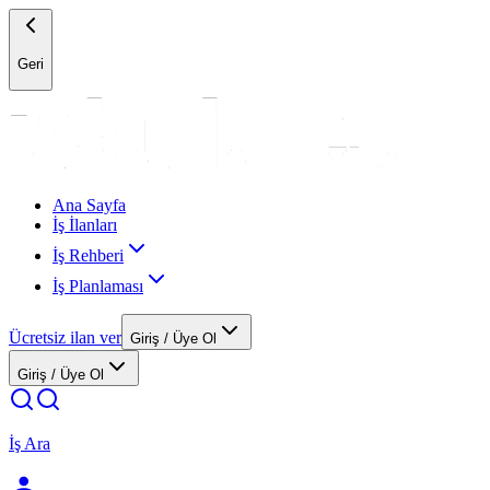
Geri
Ana Sayfa
İş İlanları
İş Rehberi
İş Planlaması
Ücretsiz ilan ver
Giriş / Üye Ol
Giriş / Üye Ol
İş Ara