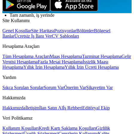
Yemek ve yol yardımı
Tam zamanlı, iş yerinde
Site Kullanımı
Genel Koşullar
Site Haritası
Pozisyonlar
Bölümler
Bölgesel
İlanlar
Ücretsiz İş İlanı Ver
CV Şablonları
Hesaplama Araçları
Tüm Hesaplama Araçları
Maaş Hesaplama
Tazminat Hesaplama
Gelir
Vergisi Hesaplama
Fazla Mesai Hesaplama
İşsizlik Maaşı
Hesaplama
Yıllık İzin Hesaplama
Yıllık İzin Ücreti Hesaplama
Yardım
Sıkça Sorulan Sorular
Sorum Var
Önerim Var
Şikayetim Var
Hakkımızda
Hakkımızda
İletişim
İlan Satın Al
İş Rehberi
Editöryal Ekip
Veri Politikamız
Kullanım Koşulları
Kredi Kartı Saklama Koşulları
Gizlilik
Sözleşmesi
Üyelik Sözleşmesi
Çerezlerin Kullanımı
Kalite