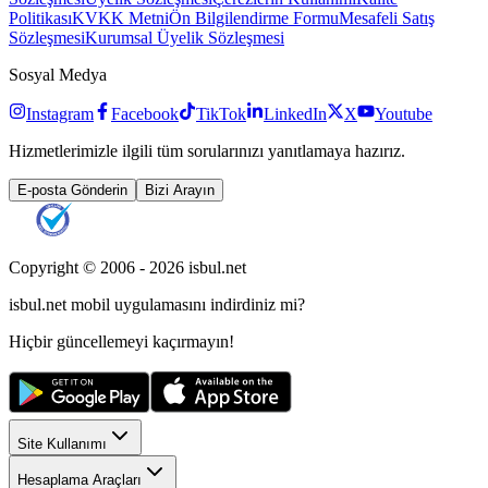
Politikası
KVKK Metni
Ön Bilgilendirme Formu
Mesafeli Satış
Sözleşmesi
Kurumsal Üyelik Sözleşmesi
Sosyal Medya
Instagram
Facebook
TikTok
LinkedIn
X
Youtube
Hizmetlerimizle ilgili tüm sorularınızı yanıtlamaya hazırız.
E-posta Gönderin
Bizi Arayın
Copyright © 2006 -
2026
isbul.net
isbul.net
mobil uygulamasını
indirdiniz mi?
Hiçbir güncellemeyi kaçırmayın!
Site Kullanımı
Hesaplama Araçları