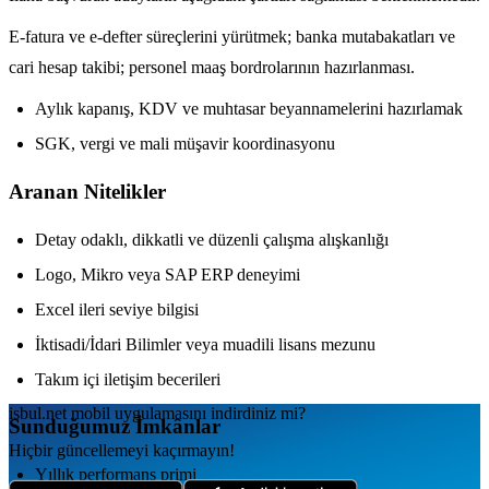
E-fatura ve e-defter süreçlerini yürütmek; banka mutabakatları ve
cari hesap takibi; personel maaş bordrolarının hazırlanması.
Aylık kapanış, KDV ve muhtasar beyannamelerini hazırlamak
SGK, vergi ve mali müşavir koordinasyonu
Aranan Nitelikler
Detay odaklı, dikkatli ve düzenli çalışma alışkanlığı
Logo, Mikro veya SAP ERP deneyimi
Excel ileri seviye bilgisi
İktisadi/İdari Bilimler veya muadili lisans mezunu
Takım içi iletişim becerileri
isbul.net
mobil uygulamаsını
indirdiniz mi?
Sunduğumuz İmkânlar
Hiçbir güncellemeyi kaçırmayın!
Yıllık performans primi