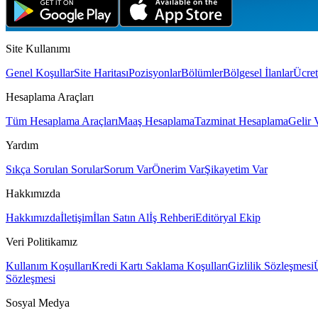
Site Kullanımı
Genel Koşullar
Site Haritası
Pozisyonlar
Bölümler
Bölgesel İlanlar
Ücret
Hesaplama Araçları
Tüm Hesaplama Araçları
Maaş Hesaplama
Tazminat Hesaplama
Gelir 
Yardım
Sıkça Sorulan Sorular
Sorum Var
Önerim Var
Şikayetim Var
Hakkımızda
Hakkımızda
İletişim
İlan Satın Al
İş Rehberi
Editöryal Ekip
Veri Politikamız
Kullanım Koşulları
Kredi Kartı Saklama Koşulları
Gizlilik Sözleşmesi
Sözleşmesi
Sosyal Medya