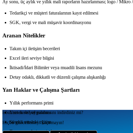
Ay sonu, üç aylık ve yıllık mali raporların hazırlanması; logo / Mikr
Tedarikçi ve müşteri faturalarının kayıt edilmesi
SGK, vergi ve mali müşavir koordinasyonu
Aranan Nitelikler
Takım içi iletişim becerileri
Excel ileri seviye bilgisi
İktisadi/İdari Bilimler veya muadili lisans mezunu
Detay odaklı, dikkatli ve düzenli çalışma alışkanlığı
Yan Haklar ve Çalışma Şartları
Yıllık performans primi
Yemek ve yol yardımı
isbul.net
mobil uygulamаsını
indirdiniz mi?
Sürekli mesleki eğitim
Hiçbir güncellemeyi kaçırmayın!
Tam zamanlı, iş yerinde