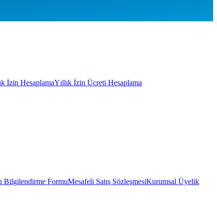
lık İzin Hesaplama
Yıllık İzin Ücreti Hesaplama
 Bilgilendirme Formu
Mesafeli Satış Sözleşmesi
Kurumsal Üyelik