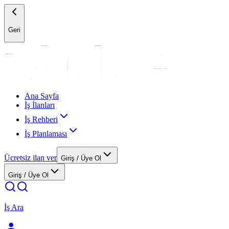
Geri
Ana Sayfa
İş İlanları
İş Rehberi
İş Planlaması
Ücretsiz ilan ver
Giriş / Üye Ol
Giriş / Üye Ol
İş Ara