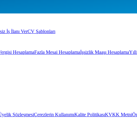
siz İş İlanı Ver
CV Şablonları
Vergisi Hesaplama
Fazla Mesai Hesaplama
İşsizlik Maaşı Hesaplama
Yıl
Üyelik Sözleşmesi
Çerezlerin Kullanımı
Kalite Politikası
KVKK Metni
Ön