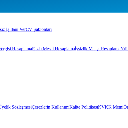
siz İş İlanı Ver
CV Şablonları
Vergisi Hesaplama
Fazla Mesai Hesaplama
İşsizlik Maaşı Hesaplama
Yıl
Üyelik Sözleşmesi
Çerezlerin Kullanımı
Kalite Politikası
KVKK Metni
Ön