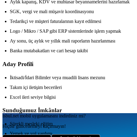
Aylık kapanış, KDV ve muhtasar beyannamelerini hazırlamak
SGK, vergi ve mali müşavir koordinasyonu
Tedarikçi ve müşteri faturalarının kayıt edilmesi
Logo / Mikro / SAP gibi ERP sistemlerinde işlem yapmak
Ay sonu, üç aylık ve yıllık mali raporların hazırlanması
Banka mutabakatları ve cari hesap takibi
Aday Profili
İktisadi/İdari Bilimler veya muadili lisans mezunu
Takım içi iletişim becerileri
Excel ileri seviye bilgisi
Sunduğumuz İmkânlar
isbul.net
mobil uygulamаsını
indirdiniz mi?
Sürekli mesleki eğitim
Hiçbir güncellemeyi kaçırmayın!
Yemek ve yol yardımı