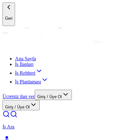
Geri
Ana Sayfa
İş İlanları
İş Rehberi
İş Planlaması
Ücretsiz ilan ver
Giriş / Üye Ol
Giriş / Üye Ol
İş Ara