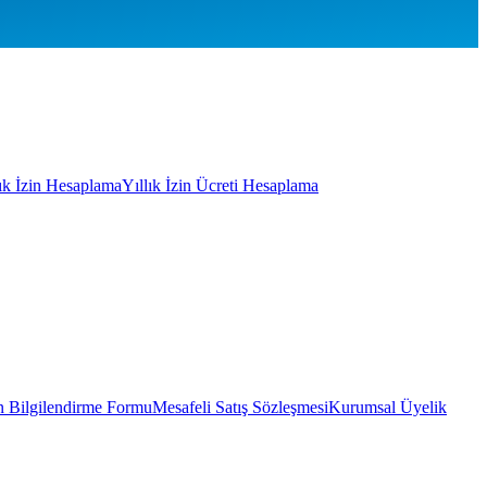
lık İzin Hesaplama
Yıllık İzin Ücreti Hesaplama
 Bilgilendirme Formu
Mesafeli Satış Sözleşmesi
Kurumsal Üyelik