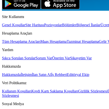
Tam zamanlı, iş yerinde
Site Kullanımı
Genel Koşullar
Site Haritası
Pozisyonlar
Bölümler
Bölgesel İlanlar
Ücret
Hesaplama Araçları
Tüm Hesaplama Araçları
Maaş Hesaplama
Tazminat Hesaplama
Gelir 
Yardım
Sıkça Sorulan Sorular
Sorum Var
Önerim Var
Şikayetim Var
Hakkımızda
Hakkımızda
İletişim
İlan Satın Al
İş Rehberi
Editöryal Ekip
Veri Politikamız
Kullanım Koşulları
Kredi Kartı Saklama Koşulları
Gizlilik Sözleşmesi
Sözleşmesi
Sosyal Medya