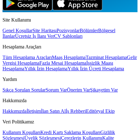
Site Kullanımı
Genel Koşullar
Site Haritası
Pozisyonlar
Bölümler
Bölgesel
İlanlar
Ücretsiz İş İlanı Ver
CV Şablonları
Hesaplama Araçları
Tüm Hesaplama Araçları
Maaş Hesaplama
Tazminat Hesaplama
Gelir
Vergisi Hesaplama
Fazla Mesai Hesaplama
İşsizlik Maaşı
Hesaplama
Yıllık İzin Hesaplama
Yıllık İzin Ücreti Hesaplama
Yardım
Sıkça Sorulan Sorular
Sorum Var
Önerim Var
Şikayetim Var
Hakkımızda
Hakkımızda
İletişim
İlan Satın Al
İş Rehberi
Editöryal Ekip
Veri Politikamız
Kullanım Koşulları
Kredi Kartı Saklama Koşulları
Gizlilik
Sözleşmesi
Üyelik Sözleşmesi
Çerezlerin Kullanımı
Kalite