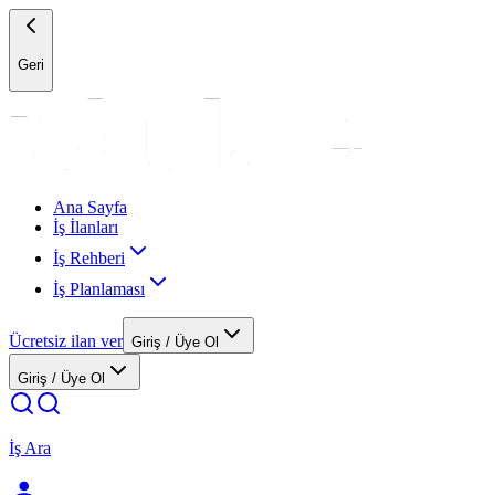
Geri
Ana Sayfa
İş İlanları
İş Rehberi
İş Planlaması
Ücretsiz ilan ver
Giriş / Üye Ol
Giriş / Üye Ol
İş Ara