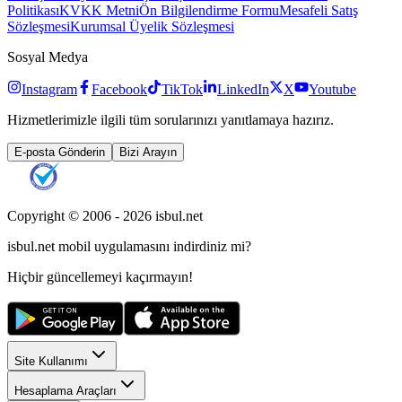
Politikası
KVKK Metni
Ön Bilgilendirme Formu
Mesafeli Satış
Sözleşmesi
Kurumsal Üyelik Sözleşmesi
Sosyal Medya
Instagram
Facebook
TikTok
LinkedIn
X
Youtube
Hizmetlerimizle ilgili tüm sorularınızı yanıtlamaya hazırız.
E-posta Gönderin
Bizi Arayın
Copyright © 2006 -
2026
isbul.net
isbul.net
mobil uygulamasını
indirdiniz mi?
Hiçbir güncellemeyi kaçırmayın!
Site Kullanımı
Hesaplama Araçları