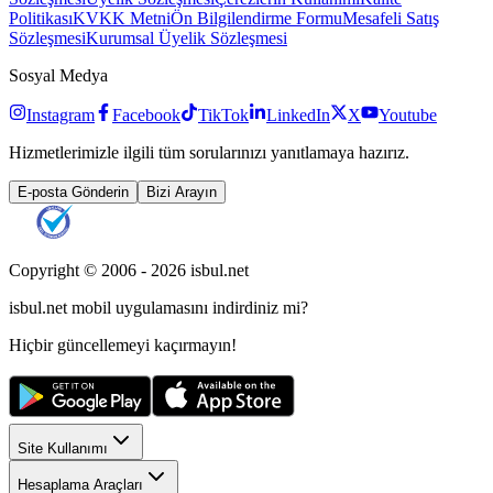
Politikası
KVKK Metni
Ön Bilgilendirme Formu
Mesafeli Satış
Sözleşmesi
Kurumsal Üyelik Sözleşmesi
Sosyal Medya
Instagram
Facebook
TikTok
LinkedIn
X
Youtube
Hizmetlerimizle ilgili tüm sorularınızı yanıtlamaya hazırız.
E-posta Gönderin
Bizi Arayın
Copyright © 2006 -
2026
isbul.net
isbul.net
mobil uygulamasını
indirdiniz mi?
Hiçbir güncellemeyi kaçırmayın!
Site Kullanımı
Hesaplama Araçları