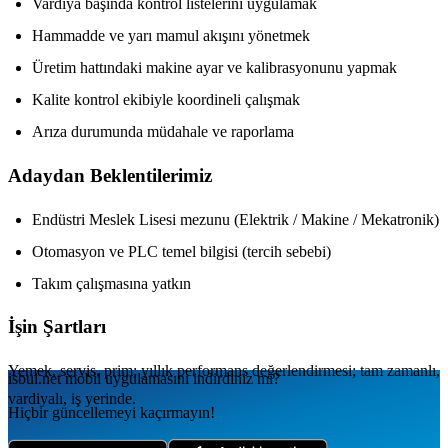
Vardiya başında kontrol listelerini uygulamak
Hammadde ve yarı mamul akışını yönetmek
Üretim hattındaki makine ayar ve kalibrasyonunu yapmak
Kalite kontrol ekibiyle koordineli çalışmak
Arıza durumunda müdahale ve raporlama
Adaydan Beklentilerimiz
Endüstri Meslek Lisesi mezunu (Elektrik / Makine / Mekatronik)
Otomasyon ve PLC temel bilgisi (tercih sebebi)
Takım çalışmasına yatkın
İşin Şartları
Yemek, servis, prim; yıllık performans değerlendirmesi; tam zamanlı,
isbul.net
mobil uygulamаsını
indirdiniz mi?
vardiyalı, iş yerinde.
Hiçbir güncellemeyi kaçırmayın!