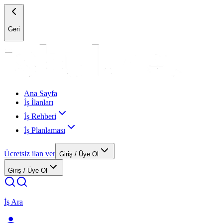
Geri
Ana Sayfa
İş İlanları
İş Rehberi
İş Planlaması
Ücretsiz ilan ver
Giriş / Üye Ol
Giriş / Üye Ol
İş Ara