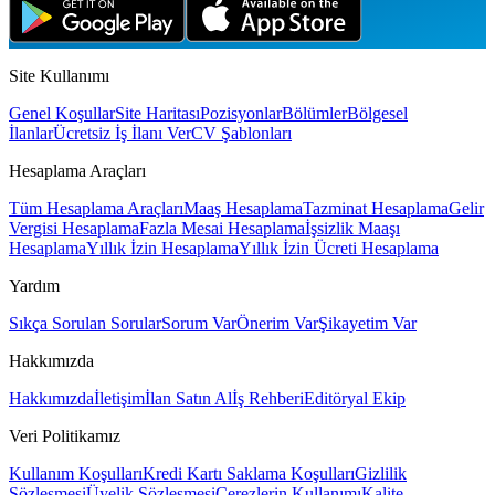
Site Kullanımı
Genel Koşullar
Site Haritası
Pozisyonlar
Bölümler
Bölgesel
İlanlar
Ücretsiz İş İlanı Ver
CV Şablonları
Hesaplama Araçları
Tüm Hesaplama Araçları
Maaş Hesaplama
Tazminat Hesaplama
Gelir
Vergisi Hesaplama
Fazla Mesai Hesaplama
İşsizlik Maaşı
Hesaplama
Yıllık İzin Hesaplama
Yıllık İzin Ücreti Hesaplama
Yardım
Sıkça Sorulan Sorular
Sorum Var
Önerim Var
Şikayetim Var
Hakkımızda
Hakkımızda
İletişim
İlan Satın Al
İş Rehberi
Editöryal Ekip
Veri Politikamız
Kullanım Koşulları
Kredi Kartı Saklama Koşulları
Gizlilik
Sözleşmesi
Üyelik Sözleşmesi
Çerezlerin Kullanımı
Kalite