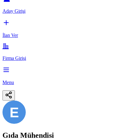
Aday Girişi
İlan Ver
Firma Girişi
Menu
E
Gıda Mühendisi