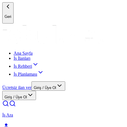
Geri
Ana Sayfa
İş İlanları
İş Rehberi
İş Planlaması
Ücretsiz ilan ver
Giriş / Üye Ol
Giriş / Üye Ol
İş Ara