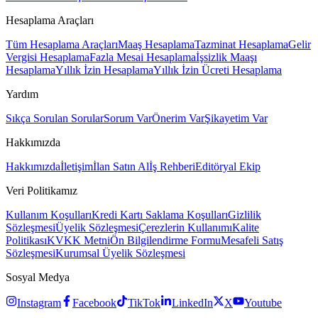
Hesaplama Araçları
Tüm Hesaplama Araçları
Maaş Hesaplama
Tazminat Hesaplama
Gelir
Vergisi Hesaplama
Fazla Mesai Hesaplama
İşsizlik Maaşı
Hesaplama
Yıllık İzin Hesaplama
Yıllık İzin Ücreti Hesaplama
Yardım
Sıkça Sorulan Sorular
Sorum Var
Önerim Var
Şikayetim Var
Hakkımızda
Hakkımızda
İletişim
İlan Satın Al
İş Rehberi
Editöryal Ekip
Veri Politikamız
Kullanım Koşulları
Kredi Kartı Saklama Koşulları
Gizlilik
Sözleşmesi
Üyelik Sözleşmesi
Çerezlerin Kullanımı
Kalite
Politikası
KVKK Metni
Ön Bilgilendirme Formu
Mesafeli Satış
Sözleşmesi
Kurumsal Üyelik Sözleşmesi
Sosyal Medya
Instagram
Facebook
TikTok
LinkedIn
X
Youtube