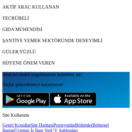
AKTİF ARAC KULLANAN
TECRÜBELİ
GIDA MÜHENDİSİ
ŞANTİYE YEMEK SEKTÖRÜNDE DENEYİMLİ
GÜLER YÜZLÜ
HİJYENE ÖNEM VEREN
isbul.net
mobil uygulamаsını
indirdiniz mi?
Hiçbir güncellemeyi kaçırmayın!
Site Kullanımı
Genel Koşullar
Site Haritası
Pozisyonlar
Bölümler
Bölgesel
İlanlar
Ücretsiz İş İlanı Ver
CV Şablonları