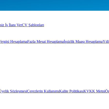
siz İş İlanı Ver
CV Şablonları
Vergisi Hesaplama
Fazla Mesai Hesaplama
İşsizlik Maaşı Hesaplama
Yıl
Üyelik Sözleşmesi
Çerezlerin Kullanımı
Kalite Politikası
KVKK Metni
Ön