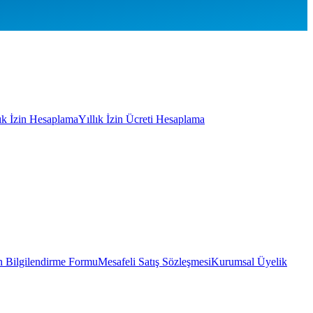
lık İzin Hesaplama
Yıllık İzin Ücreti Hesaplama
 Bilgilendirme Formu
Mesafeli Satış Sözleşmesi
Kurumsal Üyelik