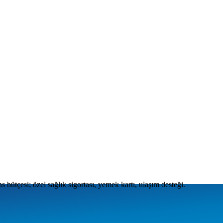
s bütçesi; özel sağlık sigortası, yemek kartı, ulaşım desteği.