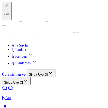
Geri
Ana Sayfa
İş İlanları
İş Rehberi
İş Planlaması
Ücretsiz ilan ver
Giriş / Üye Ol
Giriş / Üye Ol
İş Ara