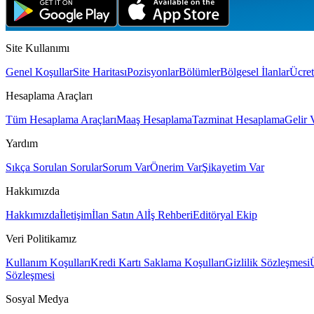
Site Kullanımı
Genel Koşullar
Site Haritası
Pozisyonlar
Bölümler
Bölgesel İlanlar
Ücret
Hesaplama Araçları
Tüm Hesaplama Araçları
Maaş Hesaplama
Tazminat Hesaplama
Gelir 
Yardım
Sıkça Sorulan Sorular
Sorum Var
Önerim Var
Şikayetim Var
Hakkımızda
Hakkımızda
İletişim
İlan Satın Al
İş Rehberi
Editöryal Ekip
Veri Politikamız
Kullanım Koşulları
Kredi Kartı Saklama Koşulları
Gizlilik Sözleşmesi
Sözleşmesi
Sosyal Medya