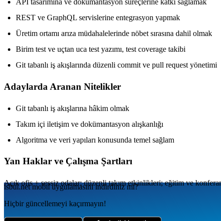
API tasarımına ve dokümantasyon süreçlerine katkı sağlamak
REST ve GraphQL servislerine entegrasyon yapmak
Üretim ortamı arıza müdahalelerinde nöbet sırasına dahil olmak
Birim test ve uçtan uca test yazımı, test coverage takibi
Git tabanlı iş akışlarında düzenli commit ve pull request yönetimi
Adaylarda Aranan Nitelikler
Git tabanlı iş akışlarına hâkim olmak
Takım içi iletişim ve dokümantasyon alışkanlığı
Algoritma ve veri yapıları konusunda temel sağlam
Yan Haklar ve Çalışma Şartları
Açık ofis + sessiz odalar; düzenli takım etkinlikleri; eğitim ve konferan
isbul.net
mobil uygulamаsını
indirdiniz mi?
Hiçbir güncellemeyi kaçırmayın!