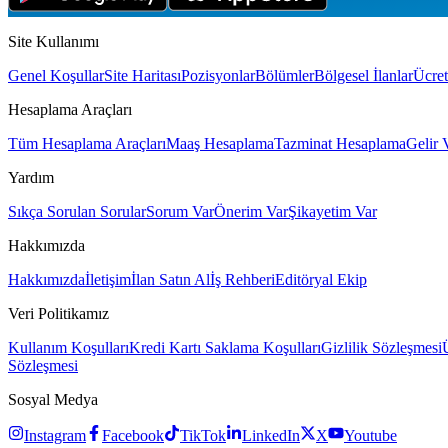
Site Kullanımı
Genel Koşullar
Site Haritası
Pozisyonlar
Bölümler
Bölgesel İlanlar
Ücret
Hesaplama Araçları
Tüm Hesaplama Araçları
Maaş Hesaplama
Tazminat Hesaplama
Gelir 
Yardım
Sıkça Sorulan Sorular
Sorum Var
Önerim Var
Şikayetim Var
Hakkımızda
Hakkımızda
İletişim
İlan Satın Al
İş Rehberi
Editöryal Ekip
Veri Politikamız
Kullanım Koşulları
Kredi Kartı Saklama Koşulları
Gizlilik Sözleşmesi
Sözleşmesi
Sosyal Medya
Instagram
Facebook
TikTok
LinkedIn
X
Youtube