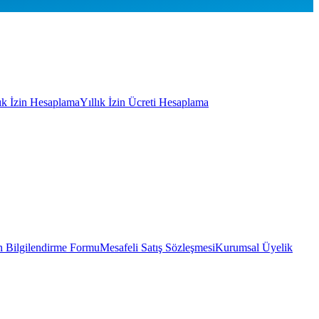
lık İzin Hesaplama
Yıllık İzin Ücreti Hesaplama
 Bilgilendirme Formu
Mesafeli Satış Sözleşmesi
Kurumsal Üyelik