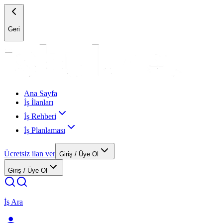
Geri
Ana Sayfa
İş İlanları
İş Rehberi
İş Planlaması
Ücretsiz ilan ver
Giriş / Üye Ol
Giriş / Üye Ol
İş Ara