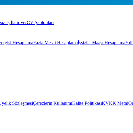
siz İş İlanı Ver
CV Şablonları
Vergisi Hesaplama
Fazla Mesai Hesaplama
İşsizlik Maaşı Hesaplama
Yıl
Üyelik Sözleşmesi
Çerezlerin Kullanımı
Kalite Politikası
KVKK Metni
Ön