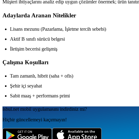
Müşteri ihtiyaçlarını analiz edip uygun çözümler önermek; ürün tanıtım
Adaylarda Aranan Nitelikler
Lisans mezunu (Pazarlama, İşletme tercih sebebi)
Aktif B sınıfı sürücü belgesi
İletişim becerisi gelişmiş
Çalışma Koşulları
Tam zamanlı, hibrit (saha + ofis)
Şehir içi seyahat
Sabit maaş + performans primi
isbul.net
mobil uygulamаsını
indirdiniz mi?
Hiçbir güncellemeyi kaçırmayın!