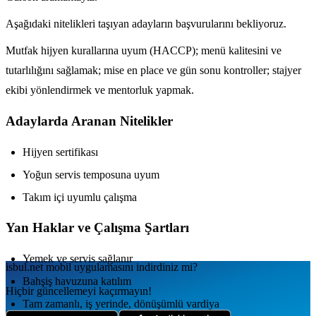
Aşağıdaki nitelikleri taşıyan adayların başvurularını bekliyoruz.
Mutfak hijyen kurallarına uyum (HACCP); menü kalitesini ve
tutarlılığını sağlamak; mise en place ve gün sonu kontroller; stajyer
ekibi yönlendirmek ve mentorluk yapmak.
Adaylarda Aranan Nitelikler
Hijyen sertifikası
Yoğun servis temposuna uyum
Takım içi uyumlu çalışma
Yan Haklar ve Çalışma Şartları
Yemek ve servis sağlanır
isbul.net
mobil uygulamаsını
indirdiniz mi?
Bahşiş havuzuna katılım
Hiçbir güncellemeyi kaçırmayın!
Tam zamanlı, iş yerinde, dönüşümlü vardiya