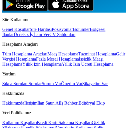
Site Kullanımı
Genel Koşullar
Site Haritası
Pozisyonlar
Bölümler
Bölgesel
İlanlar
Ücretsiz İş İlanı Ver
CV Şablonları
Hesaplama Araçları
Tüm Hesaplama Araçları
Maaş Hesaplama
Tazminat Hesaplama
Gelir
Vergisi Hesaplama
Fazla Mesai Hesaplama
İşsizlik Maaşı
Hesaplama
Yıllık İzin Hesaplama
Yıllık İzin Ücreti Hesaplama
Yardım
Sıkça Sorulan Sorular
Sorum Var
Önerim Var
Şikayetim Var
Hakkımızda
Hakkımızda
İletişim
İlan Satın Al
İş Rehberi
Editöryal Ekip
Veri Politikamız
Kullanım Koşulları
Kredi Kartı Saklama Koşulları
Gizlilik
Sözleşmesi
Üyelik Sözleşmesi
Çerezlerin Kullanımı
Kalite