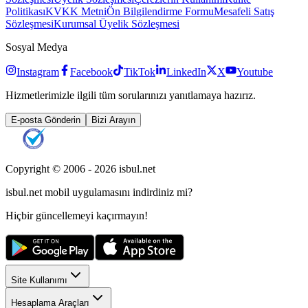
Politikası
KVKK Metni
Ön Bilgilendirme Formu
Mesafeli Satış
Sözleşmesi
Kurumsal Üyelik Sözleşmesi
Sosyal Medya
Instagram
Facebook
TikTok
LinkedIn
X
Youtube
Hizmetlerimizle ilgili tüm sorularınızı yanıtlamaya hazırız.
E-posta Gönderin
Bizi Arayın
Copyright © 2006 -
2026
isbul.net
isbul.net
mobil uygulamasını
indirdiniz mi?
Hiçbir güncellemeyi kaçırmayın!
Site Kullanımı
Hesaplama Araçları