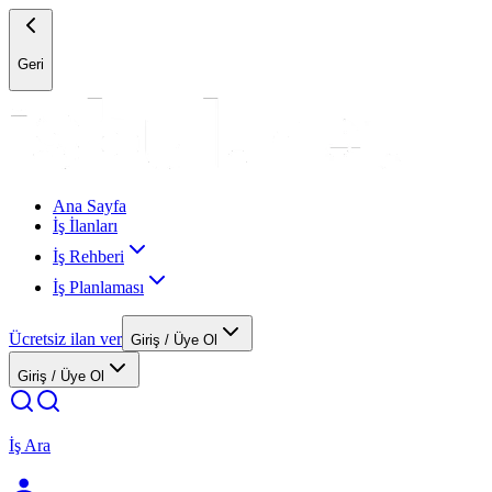
Geri
Ana Sayfa
İş İlanları
İş Rehberi
İş Planlaması
Ücretsiz ilan ver
Giriş / Üye Ol
Giriş / Üye Ol
İş Ara