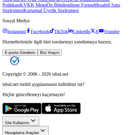
Politikası
KVKK Metni
Ön Bilgilendirme Formu
Mesafeli Satış
Sözleşmesi
Kurumsal Üyelik Sözleşmesi
Sosyal Medya
Instagram
Facebook
TikTok
LinkedIn
X
Youtube
Hizmetlerimizle ilgili tüm sorularınızı yanıtlamaya hazırız.
E-posta Gönderin
Bizi Arayın
Copyright © 2006 -
2026
isbul.net
isbul.net
mobil uygulamasını
indirdiniz mi?
Hiçbir güncellemeyi kaçırmayın!
Site Kullanımı
Hesaplama Araçları