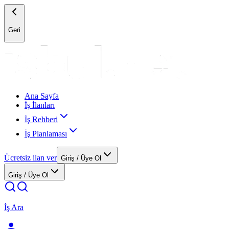
Geri
Ana Sayfa
İş İlanları
İş Rehberi
İş Planlaması
Ücretsiz ilan ver
Giriş / Üye Ol
Giriş / Üye Ol
İş Ara