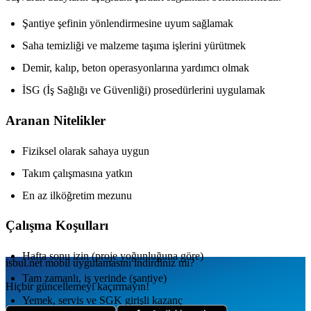
Şantiye şefinin yönlendirmesine uyum sağlamak
Saha temizliği ve malzeme taşıma işlerini yürütmek
Demir, kalıp, beton operasyonlarına yardımcı olmak
İSG (İş Sağlığı ve Güvenliği) prosedürlerini uygulamak
Aranan Nitelikler
Fiziksel olarak sahaya uygun
Takım çalışmasına yatkın
En az ilköğretim mezunu
Çalışma Koşulları
Hafta sonu izin (proje yoğunluğuna göre)
isbul.net
mobil uygulamаsını
indirdiniz mi?
Tam zamanlı, iş yerinde (şantiye)
Hiçbir güncellemeyi kaçırmayın!
Yemek, servis ve SGK girişli kazanç