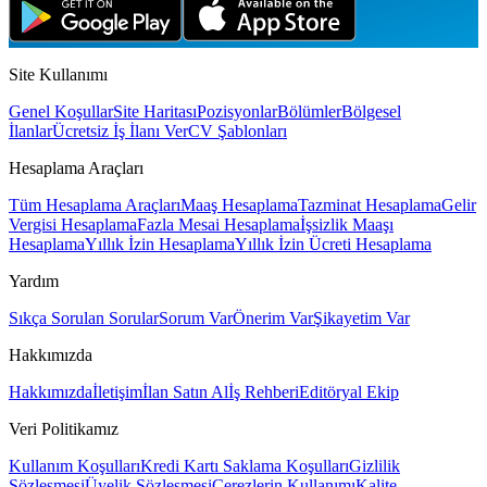
Site Kullanımı
Genel Koşullar
Site Haritası
Pozisyonlar
Bölümler
Bölgesel
İlanlar
Ücretsiz İş İlanı Ver
CV Şablonları
Hesaplama Araçları
Tüm Hesaplama Araçları
Maaş Hesaplama
Tazminat Hesaplama
Gelir
Vergisi Hesaplama
Fazla Mesai Hesaplama
İşsizlik Maaşı
Hesaplama
Yıllık İzin Hesaplama
Yıllık İzin Ücreti Hesaplama
Yardım
Sıkça Sorulan Sorular
Sorum Var
Önerim Var
Şikayetim Var
Hakkımızda
Hakkımızda
İletişim
İlan Satın Al
İş Rehberi
Editöryal Ekip
Veri Politikamız
Kullanım Koşulları
Kredi Kartı Saklama Koşulları
Gizlilik
Sözleşmesi
Üyelik Sözleşmesi
Çerezlerin Kullanımı
Kalite