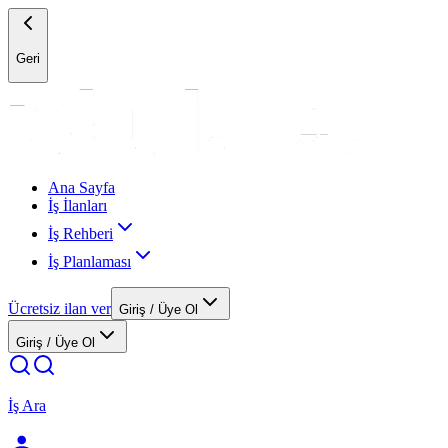
Geri
Ana Sayfa
İş İlanları
İş Rehberi
İş Planlaması
Ücretsiz ilan ver
Giriş / Üye Ol
Giriş / Üye Ol
İş Ara