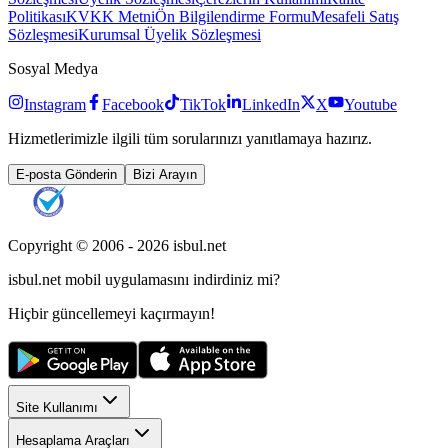
Politikası
KVKK Metni
Ön Bilgilendirme Formu
Mesafeli Satış
Sözleşmesi
Kurumsal Üyelik Sözleşmesi
Sosyal Medya
Instagram
Facebook
TikTok
LinkedIn
X
Youtube
Hizmetlerimizle ilgili tüm sorularınızı yanıtlamaya hazırız.
E-posta Gönderin
Bizi Arayın
Copyright © 2006 -
2026
isbul.net
isbul.net
mobil uygulamasını
indirdiniz mi?
Hiçbir güncellemeyi kaçırmayın!
Site Kullanımı
Hesaplama Araçları