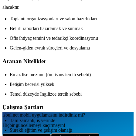
alacaktır.
Toplantı organizasyonları ve salon hazırlıkları
Belirli raporları hazırlamak ve sunmak
Ofis ihtiyaç temini ve tedarikçi koordinasyonu
Gelen-giden evrak süreçleri ve dosyalama
Aranan Nitelikler
En az lise mezunu (ön lisans tercih sebebi)
İletişim becerisi yüksek
Temel düzeyde İngilizce tercih sebebi
Çalışma Şartları
isbul.net
mobil uygulamаsını
indirdiniz mi?
Tam zamanlı, iş yerinde
Hiçbir güncellemeyi kaçırmayın!
Sürekli eğitim ve gelişim olanağı