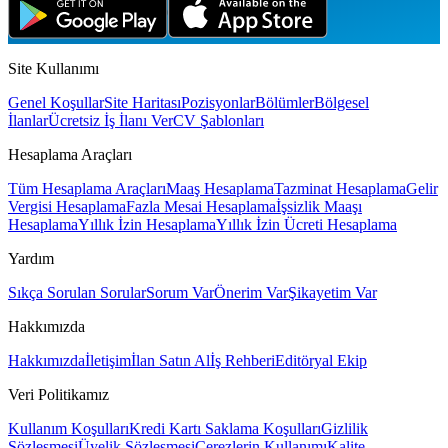
Hafta içi 09:00 - 18:00 mesai
Site Kullanımı
Genel Koşullar
Site Haritası
Pozisyonlar
Bölümler
Bölgesel
İlanlar
Ücretsiz İş İlanı Ver
CV Şablonları
Hesaplama Araçları
Tüm Hesaplama Araçları
Maaş Hesaplama
Tazminat Hesaplama
Gelir
Vergisi Hesaplama
Fazla Mesai Hesaplama
İşsizlik Maaşı
Hesaplama
Yıllık İzin Hesaplama
Yıllık İzin Ücreti Hesaplama
Yardım
Sıkça Sorulan Sorular
Sorum Var
Önerim Var
Şikayetim Var
Hakkımızda
Hakkımızda
İletişim
İlan Satın Al
İş Rehberi
Editöryal Ekip
Veri Politikamız
Kullanım Koşulları
Kredi Kartı Saklama Koşulları
Gizlilik
Sözleşmesi
Üyelik Sözleşmesi
Çerezlerin Kullanımı
Kalite