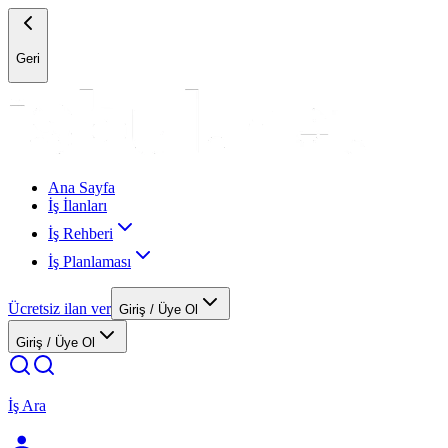
Geri
Ana Sayfa
İş İlanları
İş Rehberi
İş Planlaması
Ücretsiz ilan ver
Giriş / Üye Ol
Giriş / Üye Ol
İş Ara