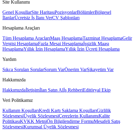
Site Kullanımı
Genel Koşullar
Site Haritası
Pozisyonlar
Bölümler
Bölgesel
İlanlar
Ücretsiz İş İlanı Ver
CV Şablonları
Hesaplama Araçları
Tüm Hesaplama Araçları
Maaş Hesaplama
Tazminat Hesaplama
Gelir
Vergisi Hesaplama
Fazla Mesai Hesaplama
İşsizlik Maaşı
Hesaplama
Yıllık İzin Hesaplama
Yıllık İzin Ücreti Hesaplama
Yardım
Sıkça Sorulan Sorular
Sorum Var
Önerim Var
Şikayetim Var
Hakkımızda
Hakkımızda
İletişim
İlan Satın Al
İş Rehberi
Editöryal Ekip
Veri Politikamız
Kullanım Koşulları
Kredi Kartı Saklama Koşulları
Gizlilik
Sözleşmesi
Üyelik Sözleşmesi
Çerezlerin Kullanımı
Kalite
Politikası
KVKK Metni
Ön Bilgilendirme Formu
Mesafeli Satış
Sözleşmesi
Kurumsal Üyelik Sözleşmesi