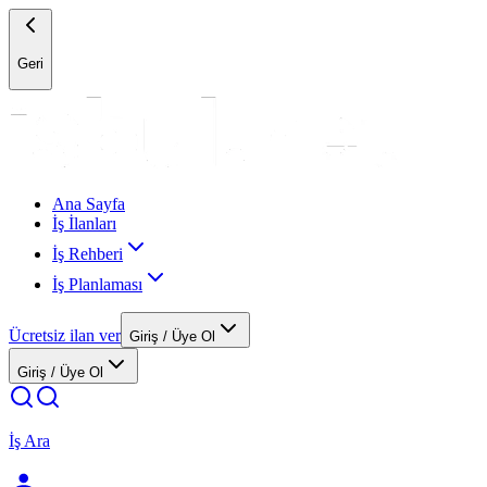
Geri
Ana Sayfa
İş İlanları
İş Rehberi
İş Planlaması
Ücretsiz ilan ver
Giriş / Üye Ol
Giriş / Üye Ol
İş Ara