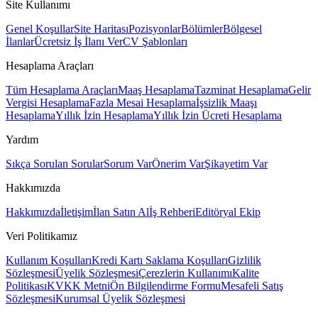
Site Kullanımı
Genel Koşullar
Site Haritası
Pozisyonlar
Bölümler
Bölgesel
İlanlar
Ücretsiz İş İlanı Ver
CV Şablonları
Hesaplama Araçları
Tüm Hesaplama Araçları
Maaş Hesaplama
Tazminat Hesaplama
Gelir
Vergisi Hesaplama
Fazla Mesai Hesaplama
İşsizlik Maaşı
Hesaplama
Yıllık İzin Hesaplama
Yıllık İzin Ücreti Hesaplama
Yardım
Sıkça Sorulan Sorular
Sorum Var
Önerim Var
Şikayetim Var
Hakkımızda
Hakkımızda
İletişim
İlan Satın Al
İş Rehberi
Editöryal Ekip
Veri Politikamız
Kullanım Koşulları
Kredi Kartı Saklama Koşulları
Gizlilik
Sözleşmesi
Üyelik Sözleşmesi
Çerezlerin Kullanımı
Kalite
Politikası
KVKK Metni
Ön Bilgilendirme Formu
Mesafeli Satış
Sözleşmesi
Kurumsal Üyelik Sözleşmesi