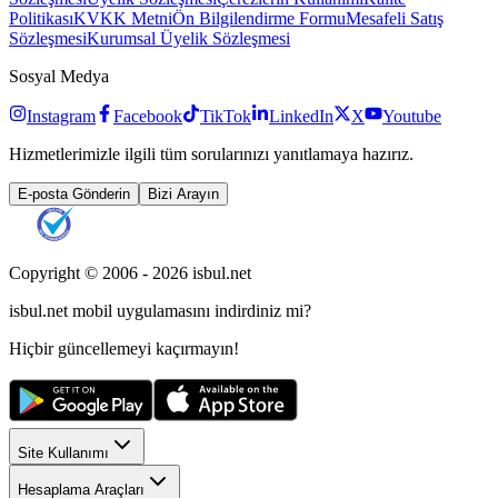
Politikası
KVKK Metni
Ön Bilgilendirme Formu
Mesafeli Satış
Sözleşmesi
Kurumsal Üyelik Sözleşmesi
Sosyal Medya
Instagram
Facebook
TikTok
LinkedIn
X
Youtube
Hizmetlerimizle ilgili tüm sorularınızı yanıtlamaya hazırız.
E-posta Gönderin
Bizi Arayın
Copyright © 2006 -
2026
isbul.net
isbul.net
mobil uygulamasını
indirdiniz mi?
Hiçbir güncellemeyi kaçırmayın!
Site Kullanımı
Hesaplama Araçları