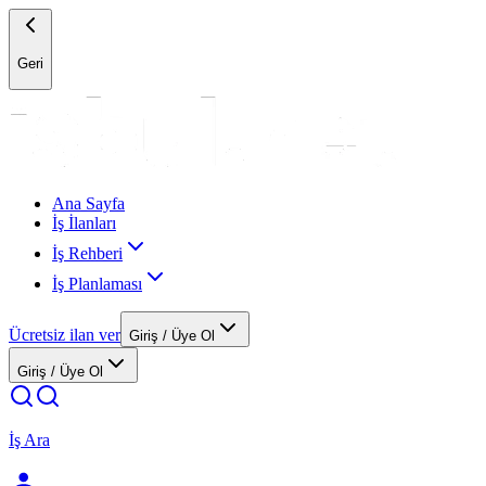
Geri
Ana Sayfa
İş İlanları
İş Rehberi
İş Planlaması
Ücretsiz ilan ver
Giriş / Üye Ol
Giriş / Üye Ol
İş Ara