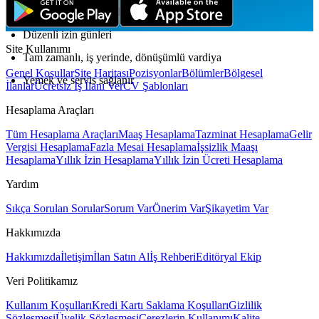
Bahşiş havuzuna katılım
Düzenli izin günleri
Site Kullanımı
Tam zamanlı, iş yerinde, dönüşümlü vardiya
Genel Koşullar
Site Haritası
Pozisyonlar
Bölümler
Bölgesel
Yemek ve servis sağlanır
İlanlar
Ücretsiz İş İlanı Ver
CV Şablonları
Hesaplama Araçları
Tüm Hesaplama Araçları
Maaş Hesaplama
Tazminat Hesaplama
Gelir
Vergisi Hesaplama
Fazla Mesai Hesaplama
İşsizlik Maaşı
Hesaplama
Yıllık İzin Hesaplama
Yıllık İzin Ücreti Hesaplama
Yardım
Sıkça Sorulan Sorular
Sorum Var
Önerim Var
Şikayetim Var
Hakkımızda
Hakkımızda
İletişim
İlan Satın Al
İş Rehberi
Editöryal Ekip
Veri Politikamız
Kullanım Koşulları
Kredi Kartı Saklama Koşulları
Gizlilik
Sözleşmesi
Üyelik Sözleşmesi
Çerezlerin Kullanımı
Kalite