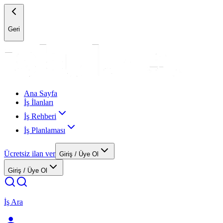
Geri
Ana Sayfa
İş İlanları
İş Rehberi
İş Planlaması
Ücretsiz ilan ver
Giriş / Üye Ol
Giriş / Üye Ol
İş Ara