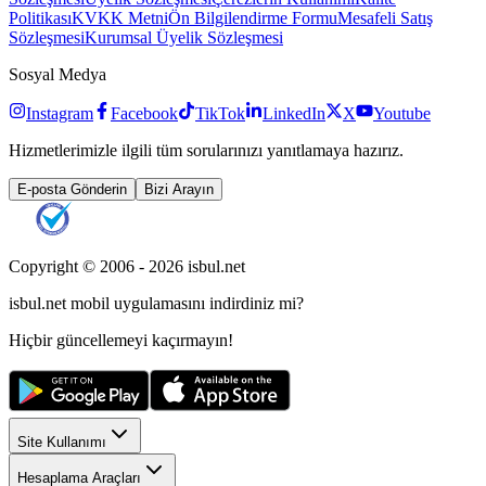
Politikası
KVKK Metni
Ön Bilgilendirme Formu
Mesafeli Satış
Sözleşmesi
Kurumsal Üyelik Sözleşmesi
Sosyal Medya
Instagram
Facebook
TikTok
LinkedIn
X
Youtube
Hizmetlerimizle ilgili tüm sorularınızı yanıtlamaya hazırız.
E-posta Gönderin
Bizi Arayın
Copyright © 2006 -
2026
isbul.net
isbul.net
mobil uygulamasını
indirdiniz mi?
Hiçbir güncellemeyi kaçırmayın!
Site Kullanımı
Hesaplama Araçları