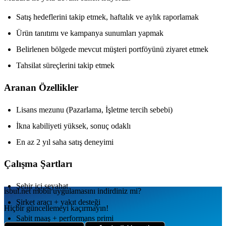
Satış hedeflerini takip etmek, haftalık ve aylık raporlamak
Ürün tanıtımı ve kampanya sunumları yapmak
Belirlenen bölgede mevcut müşteri portföyünü ziyaret etmek
Tahsilat süreçlerini takip etmek
Aranan Özellikler
Lisans mezunu (Pazarlama, İşletme tercih sebebi)
İkna kabiliyeti yüksek, sonuç odaklı
En az 2 yıl saha satış deneyimi
Çalışma Şartları
Şehir içi seyahat
isbul.net
mobil uygulamаsını
indirdiniz mi?
Şirket aracı + yakıt desteği
Hiçbir güncellemeyi kaçırmayın!
Sabit maaş + performans primi