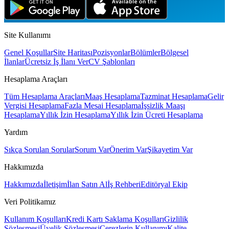
Site Kullanımı
Genel Koşullar
Site Haritası
Pozisyonlar
Bölümler
Bölgesel
İlanlar
Ücretsiz İş İlanı Ver
CV Şablonları
Hesaplama Araçları
Tüm Hesaplama Araçları
Maaş Hesaplama
Tazminat Hesaplama
Gelir
Vergisi Hesaplama
Fazla Mesai Hesaplama
İşsizlik Maaşı
Hesaplama
Yıllık İzin Hesaplama
Yıllık İzin Ücreti Hesaplama
Yardım
Sıkça Sorulan Sorular
Sorum Var
Önerim Var
Şikayetim Var
Hakkımızda
Hakkımızda
İletişim
İlan Satın Al
İş Rehberi
Editöryal Ekip
Veri Politikamız
Kullanım Koşulları
Kredi Kartı Saklama Koşulları
Gizlilik
Sözleşmesi
Üyelik Sözleşmesi
Çerezlerin Kullanımı
Kalite