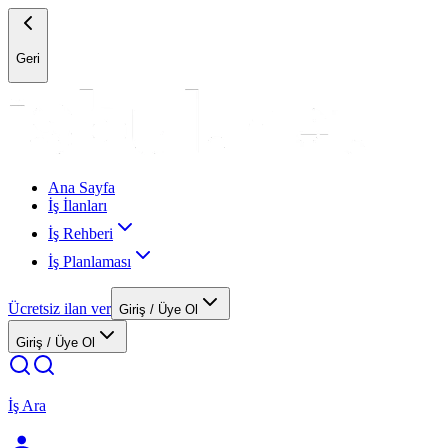
Geri
Ana Sayfa
İş İlanları
İş Rehberi
İş Planlaması
Ücretsiz ilan ver
Giriş / Üye Ol
Giriş / Üye Ol
İş Ara