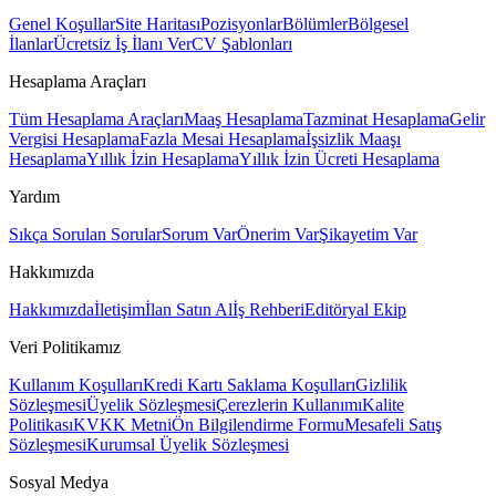
Genel Koşullar
Site Haritası
Pozisyonlar
Bölümler
Bölgesel
İlanlar
Ücretsiz İş İlanı Ver
CV Şablonları
Hesaplama Araçları
Tüm Hesaplama Araçları
Maaş Hesaplama
Tazminat Hesaplama
Gelir
Vergisi Hesaplama
Fazla Mesai Hesaplama
İşsizlik Maaşı
Hesaplama
Yıllık İzin Hesaplama
Yıllık İzin Ücreti Hesaplama
Yardım
Sıkça Sorulan Sorular
Sorum Var
Önerim Var
Şikayetim Var
Hakkımızda
Hakkımızda
İletişim
İlan Satın Al
İş Rehberi
Editöryal Ekip
Veri Politikamız
Kullanım Koşulları
Kredi Kartı Saklama Koşulları
Gizlilik
Sözleşmesi
Üyelik Sözleşmesi
Çerezlerin Kullanımı
Kalite
Politikası
KVKK Metni
Ön Bilgilendirme Formu
Mesafeli Satış
Sözleşmesi
Kurumsal Üyelik Sözleşmesi
Sosyal Medya